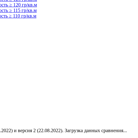
сть ≥ 120 гр/кв.м
сть ≥ 115 гр/кв.м
сть ≥ 110 гр/кв.м
2022) и версия 2 (22.08.2022).
Загрузка данных сравнения...