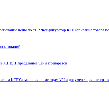
основание цены по ст. 22
Конфигуратор КТРУ
описание товара п
госкомпаний
нь ЖНВЛП
предельные цены препаратов
талога КТРУ
изменения по месяцам
API и документация
интеграц