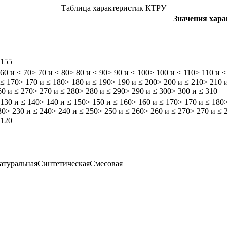
Таблица характеристик КТРУ
Значения хар
 155
 60 и ≤ 70
> 70 и ≤ 80
> 80 и ≤ 90
> 90 и ≤ 100
> 100 и ≤ 110
> 110 и ≤
 ≤ 170
> 170 и ≤ 180
> 180 и ≤ 190
> 190 и ≤ 200
> 200 и ≤ 210
> 210 
60 и ≤ 270
> 270 и ≤ 280
> 280 и ≤ 290
> 290 и ≤ 300
> 300 и ≤ 310
 130 и ≤ 140
> 140 и ≤ 150
> 150 и ≤ 160
> 160 и ≤ 170
> 170 и ≤ 180
30
> 230 и ≤ 240
> 240 и ≤ 250
> 250 и ≤ 260
> 260 и ≤ 270
> 270 и ≤ 
 120
атуральная
Синтетическая
Смесовая