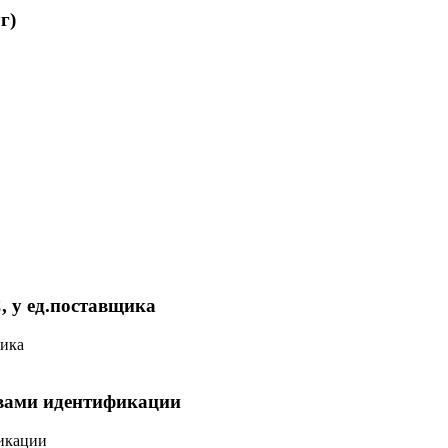
г)
 у ед.поставщика
щика
твами идентификации
фикации