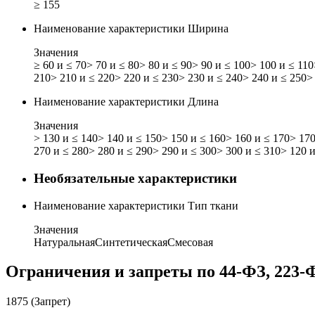
≥ 155
Наименование характеристики
Ширина
Значения
≥ 60 и ≤ 70
> 70 и ≤ 80
> 80 и ≤ 90
> 90 и ≤ 100
> 100 и ≤ 110
210
> 210 и ≤ 220
> 220 и ≤ 230
> 230 и ≤ 240
> 240 и ≤ 250
>
Наименование характеристики
Длина
Значения
> 130 и ≤ 140
> 140 и ≤ 150
> 150 и ≤ 160
> 160 и ≤ 170
> 170
270 и ≤ 280
> 280 и ≤ 290
> 290 и ≤ 300
> 300 и ≤ 310
> 120 и
Необязательные характеристики
Наименование характеристики
Тип ткани
Значения
Натуральная
Синтетическая
Смесовая
Ограничения и запреты по 44-ФЗ, 223-
1875 (Запрет)