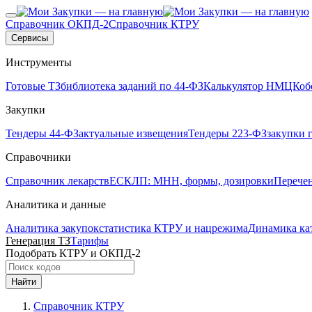
Справочник ОКПД-2
Справочник КТРУ
Сервисы
Инструменты
Готовые ТЗ
библиотека заданий по 44-ФЗ
Калькулятор НМЦК
об
Закупки
Тендеры 44-ФЗ
актуальные извещения
Тендеры 223-ФЗ
закупки 
Справочники
Справочник лекарств
ЕСКЛП: МНН, формы, дозировки
Перече
Аналитика и данные
Аналитика закупок
статистика КТРУ и нацрежима
Динамика ка
Генерация ТЗ
Тарифы
Подобрать КТРУ и ОКПД-2
Найти
Справочник КТРУ