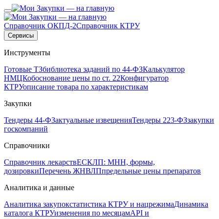
Справочник ОКПД-2
Справочник КТРУ
Сервисы
Инструменты
Готовые ТЗ
библиотека заданий по 44-ФЗ
Калькулятор
НМЦК
обоснование цены по ст. 22
Конфигуратор
КТРУ
описание товара по характеристикам
Закупки
Тендеры 44-ФЗ
актуальные извещения
Тендеры 223-ФЗ
закупки
госкомпаний
Справочники
Справочник лекарств
ЕСКЛП: МНН, формы,
дозировки
Перечень ЖНВЛП
предельные цены препаратов
Аналитика и данные
Аналитика закупок
статистика КТРУ и нацрежима
Динамика
каталога КТРУ
изменения по месяцам
API и