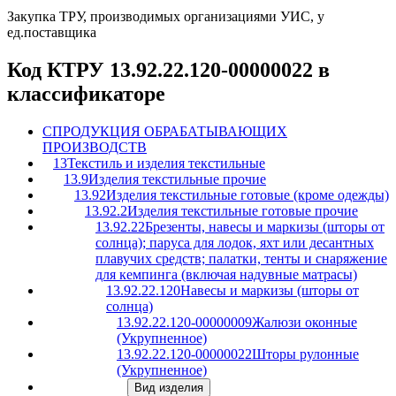
Закупка ТРУ, производимых организациями УИС, у
ед.поставщика
Код КТРУ 13.92.22.120-00000022 в
классификаторе
C
ПРОДУКЦИЯ ОБРАБАТЫВАЮЩИХ
ПРОИЗВОДСТВ
13
Текстиль и изделия текстильные
13.9
Изделия текстильные прочие
13.92
Изделия текстильные готовые (кроме одежды)
13.92.2
Изделия текстильные готовые прочие
13.92.22
Брезенты, навесы и маркизы (шторы от
солнца); паруса для лодок, яхт или десантных
плавучих средств; палатки, тенты и снаряжение
для кемпинга (включая надувные матрасы)
13.92.22.120
Навесы и маркизы (шторы от
солнца)
13.92.22.120-00000009
Жалюзи оконные
(Укрупненное)
13.92.22.120-00000022
Шторы рулонные
(Укрупненное)
Вид изделия