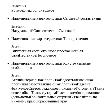
Значения
Ручное
Электроприводное
Наименование характеристики
Сырьевой состав ткани
Значения
Натуральный
Синтетический
Смесовый
Наименование характеристики
Тип крепления
Значения
Внутренная часть оконного проема
Оконная
рама
Настенное
Потолочное
Наименование характеристики
Конструктивные
особенности
Значения
Антибактериальная пропитка
Водоотталкивающая
пропитка
Грязеотталкивающая пропитка
Изделие
фактурное
Светоотражающее покрытие
Фотопечать
Ткань
огнестойкая
Ткань с узором
Изделие комбинированное
(день-ночь)
Горизонтальные стержни
Утяжелитель по
нижнему краю
Обработанные края