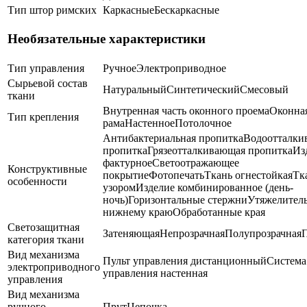
Тип штор римских
Каркасные
Бескаркасные
Необязательные характеристики
Тип управления
Ручное
Электроприводное
Сырьевой состав
Натуральный
Синтетический
Смесовый
ткани
Внутренная часть оконного проема
Оконна
Тип крепления
рама
Настенное
Потолочное
Антибактериальная пропитка
Водоотталки
пропитка
Грязеотталкивающая пропитка
Из
фактурное
Светоотражающее
Конструктивные
покрытие
Фотопечать
Ткань огнестойкая
Тк
особенности
узором
Изделие комбинированное (день-
ночь)
Горизонтальные стержни
Утяжелитель
нижнему краю
Обработанные края
Светозащитная
Затеняющая
Непрозрачная
Полупрозрачная
П
категория ткани
Вид механизма
Пульт управления дистанционный
Система
электроприводного
управления настенная
управления
Вид механизма
ручного
Прут
Цепочка