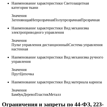
Наименование характеристики
Светозащитная
категория ткани
Значения
Затеняющая
Непрозрачная
Полупрозрачная
Прозрачная
Наименование характеристики
Вид механизма
электроприводного управления
Значения
Пульт управления дистанционный
Система управления
настенная
Наименование характеристики
Вид механизма ручного
управления
Значения
Прут
Цепочка
Наименование характеристики
Вид материала карниза
Значения
Бамбук
Дерево
Пластик
Металл
Ограничения и запреты по 44-ФЗ, 223-