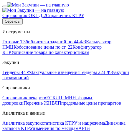
Справочник ОКПД-2
Справочник КТРУ
Сервисы
Инструменты
Готовые ТЗ
библиотека заданий по 44-ФЗ
Калькулятор
НМЦК
обоснование цены по ст. 22
Конфигуратор
КТРУ
описание товара по характеристикам
Закупки
Тендеры 44-ФЗ
актуальные извещения
Тендеры 223-ФЗ
закупки
госкомпаний
Справочники
Справочник лекарств
ЕСКЛП: МНН, формы,
дозировки
Перечень ЖНВЛП
предельные цены препаратов
Аналитика и данные
Аналитика закупок
статистика КТРУ и нацрежима
Динамика
каталога КТРУ
изменения по месяцам
API и