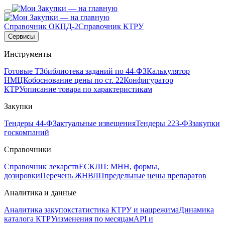
Справочник ОКПД-2
Справочник КТРУ
Сервисы
Инструменты
Готовые ТЗ
библиотека заданий по 44-ФЗ
Калькулятор
НМЦК
обоснование цены по ст. 22
Конфигуратор
КТРУ
описание товара по характеристикам
Закупки
Тендеры 44-ФЗ
актуальные извещения
Тендеры 223-ФЗ
закупки
госкомпаний
Справочники
Справочник лекарств
ЕСКЛП: МНН, формы,
дозировки
Перечень ЖНВЛП
предельные цены препаратов
Аналитика и данные
Аналитика закупок
статистика КТРУ и нацрежима
Динамика
каталога КТРУ
изменения по месяцам
API и