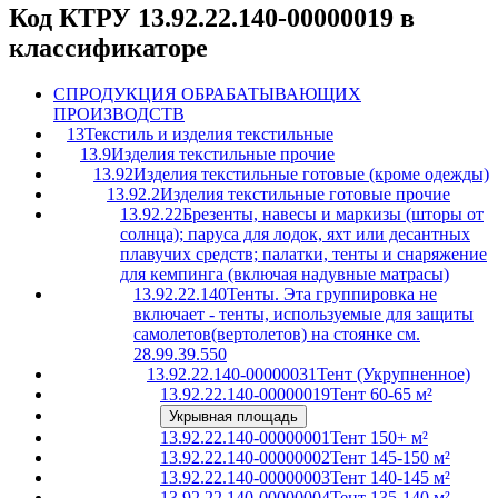
Код КТРУ 13.92.22.140-00000019 в
классификаторе
C
ПРОДУКЦИЯ ОБРАБАТЫВАЮЩИХ
ПРОИЗВОДСТВ
13
Текстиль и изделия текстильные
13.9
Изделия текстильные прочие
13.92
Изделия текстильные готовые (кроме одежды)
13.92.2
Изделия текстильные готовые прочие
13.92.22
Брезенты, навесы и маркизы (шторы от
солнца); паруса для лодок, яхт или десантных
плавучих средств; палатки, тенты и снаряжение
для кемпинга (включая надувные матрасы)
13.92.22.140
Тенты. Эта группировка не
включает - тенты, используемые для защиты
самолетов(вертолетов) на стоянке см.
28.99.39.550
13.92.22.140-00000031
Тент (Укрупненное)
13.92.22.140-00000019
Тент 60-65 м²
Укрывная площадь
13.92.22.140-00000001
Тент 150+ м²
13.92.22.140-00000002
Тент 145-150 м²
13.92.22.140-00000003
Тент 140-145 м²
13.92.22.140-00000004
Тент 135-140 м²