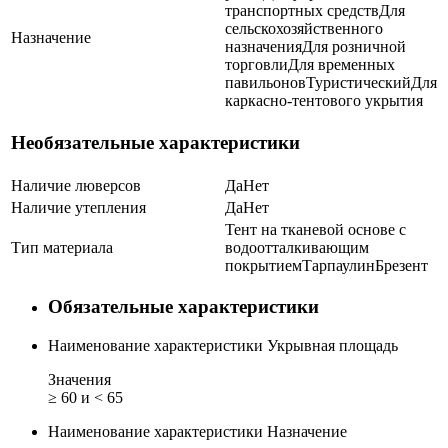
транспортных средств
Для
сельскохозяйственного
Назначение
назначения
Для розничной
торговли
Для временных
павильонов
Туристический
Для
каркасно-тентового укрытия
Необязательные характеристики
Наличие люверсов
Да
Нет
Наличие утепления
Да
Нет
Тент на тканевой основе с
Тип материала
водоотталкивающим
покрытием
Тарпаулин
Брезент
Обязательные характеристики
Наименование характеристики
Укрывная площадь
Значения
≥ 60 и < 65
Наименование характеристики
Назначение