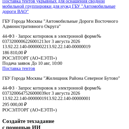
Поставка тентов укрывных для оснащения сводной
мобильной группировки для нужд ГБУ "Автомобильные
дороги ВАО"
ГБУ Города Москвы "Автомобильные Дороги Восточного
Административного Округа"
44-ФЗ
· Запрос котировок в электронной форме
№
0373200006226001213
от 3 августа 2026
13.92.22.140-00000022
13.92.22.140-00000019
186 810,00 ₽
РОСЭЛТОРГ (АО«ЕЭТП»)
Подача заявок
До 10 авг, 10:00
Поставка тентов
ГБУ Города Москвы "Жилищник Района Северное Бутово"
44-ФЗ
· Запрос котировок в электронной форме
№
0373200647526000039
от 3 августа 2026
13.92.22.140-00000019
13.92.22.140-00000001
295 000,00 ₽
РОСЭЛТОРГ (АО«ЕЭТП»)
Создайте техзадание
с помощью ИИ