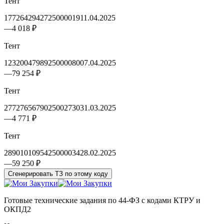
Тент
1772642942725000019
11.04.2025
—
4 018 ₽
Тент
1232004798925000080
07.04.2025
—
79 254 ₽
Тент
2772765679025002730
31.03.2025
—
4 771 ₽
Тент
2890101095425000034
28.02.2025
—
59 250 ₽
Сгенерировать ТЗ по этому коду
Готовые технические задания по 44-ФЗ с кодами КТРУ и
ОКПД2