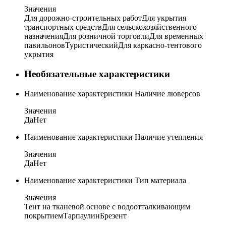
Значения
Для дорожно-строительных работ
Для укрытия
транспортных средств
Для сельскохозяйственного
назначения
Для розничной торговли
Для временных
павильонов
Туристический
Для каркасно-тентового
укрытия
Необязательные характеристики
Наименование характеристики
Наличие люверсов
Значения
Да
Нет
Наименование характеристики
Наличие утепления
Значения
Да
Нет
Наименование характеристики
Тип материала
Значения
Тент на тканевой основе с водоотталкивающим
покрытием
Тарпаулин
Брезент