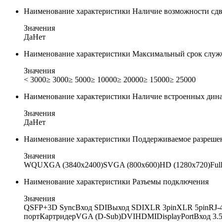
Наименование характеристики
Наличие возможности сдв
Значения
Да
Нет
Наименование характеристики
Максимальный срок служб
Значения
< 3000
≥ 3000
≥ 5000
≥ 10000
≥ 20000
≥ 15000
≥ 25000
Наименование характеристики
Наличие встроенных дин
Значения
Да
Нет
Наименование характеристики
Поддерживаемое разреше
Значения
WQUXGA (3840х2400)
SVGA (800x600)
HD (1280х720)
Ful
Наименование характеристики
Разъемы подключения
Значения
QSFP+
3D Sync
Вход SDI
Выход SDI
XLR 3pin
XLR 5pin
RJ-
порт
Картридер
VGA (D-Sub)
DVI
HDMI
DisplayPort
Вход 3.5