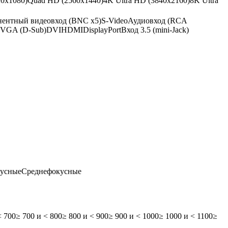
20х1080)
Quad HD (2560x1440)
4K Ultra HD (3840х2160)
8K Ultra
ентный видеовход (BNC x5)
S-Video
Аудиовход (RCA
VGA (D-Sub)
DVI
HDMI
DisplayPort
Вход 3.5 (mini-Jack)
кусные
Среднефокусные
< 700
≥ 700 и < 800
≥ 800 и < 900
≥ 900 и < 1000
≥ 1000 и < 1100
≥