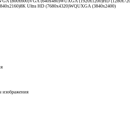
VGA (800x600)
VGA (640x480)
WUXGA (1920x1200)
HD (1280х72
3840х2160)
8K Ultra HD (7680x4320)
WQUXGA (3840х2400)
ия
 изображения