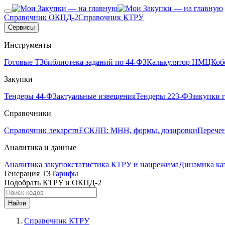
Справочник ОКПД-2
Справочник КТРУ
Сервисы
Инструменты
Готовые ТЗ
библиотека заданий по 44-ФЗ
Калькулятор НМЦК
об
Закупки
Тендеры 44-ФЗ
актуальные извещения
Тендеры 223-ФЗ
закупки 
Справочники
Справочник лекарств
ЕСКЛП: МНН, формы, дозировки
Перече
Аналитика и данные
Аналитика закупок
статистика КТРУ и нацрежима
Динамика ка
Генерация ТЗ
Тарифы
Подобрать КТРУ и ОКПД-2
Найти
Справочник КТРУ