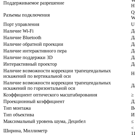
W
Поддерживаемое разрешение
H
Q
Разъемы подключения
W
Порт управления
U
Наличие Wi-Fi
Д
Наличие Bluetooth
Д
Наличие обратной проекции
Д
Наличие интерактивного пера
Д
Наличие поддержки 3D
Д
Интерактивный проектор
Д
Наличие возможности коррекции трапецеидальных
Н
искажений по вертикальной оси
Наличие возможности коррекции трапецеидальных
Д
искажений по горизонтальной оси
Коэффициент оптического масштабирования
≥
Проекционный коэффициент
Д
Тип монтажа
В
Тип объектива
И
Максимальный уровень шума, Децибел
≤
<
Ширина, Миллиметр
1