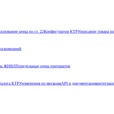
основание цены по ст. 22
Конфигуратор КТРУ
описание товара п
госкомпаний
нь ЖНВЛП
предельные цены препаратов
талога КТРУ
изменения по месяцам
API и документация
интеграц