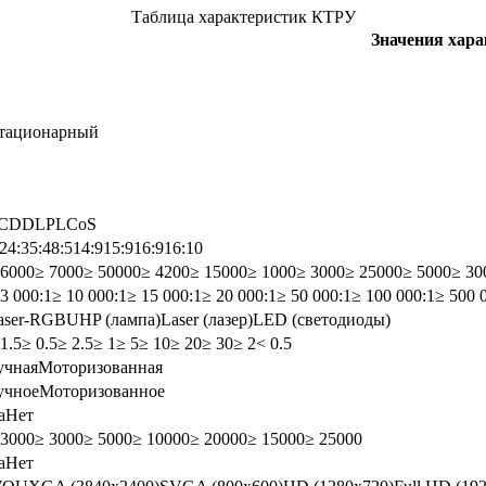
Таблица характеристик КТРУ
Значения хар
тационарный
CD
DLP
LCoS
:2
4:3
5:4
8:5
14:9
15:9
16:9
16:10
 6000
≥ 7000
≥ 50000
≥ 4200
≥ 15000
≥ 1000
≥ 3000
≥ 25000
≥ 5000
≥ 30
 3 000:1
≥ 10 000:1
≥ 15 000:1
≥ 20 000:1
≥ 50 000:1
≥ 100 000:1
≥ 500 
aser-RGB
UHP (лампа)
Laser (лазер)
LED (светодиоды)
 1.5
≥ 0.5
≥ 2.5
≥ 1
≥ 5
≥ 10
≥ 20
≥ 30
≥ 2
< 0.5
учная
Моторизованная
учное
Моторизованное
а
Нет
 3000
≥ 3000
≥ 5000
≥ 10000
≥ 20000
≥ 15000
≥ 25000
а
Нет