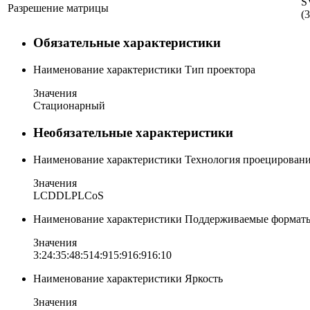
S
Разрешение матрицы
(
Обязательные характеристики
Наименование характеристики
Тип проектора
Значения
Стационарный
Необязательные характеристики
Наименование характеристики
Технология проецирован
Значения
LCD
DLP
LCoS
Наименование характеристики
Поддерживаемые форматы
Значения
3:2
4:3
5:4
8:5
14:9
15:9
16:9
16:10
Наименование характеристики
Яркость
Значения