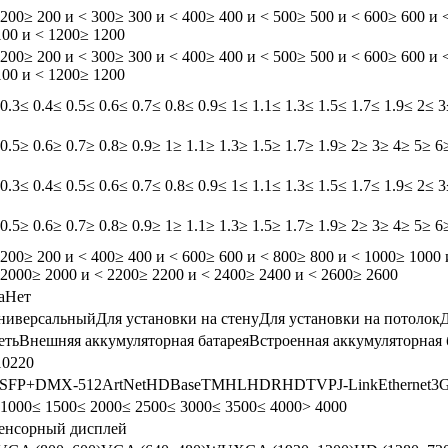
 200
≥ 200 и < 300
≥ 300 и < 400
≥ 400 и < 500
≥ 500 и < 600
≥ 600 и 
100 и < 1200
≥ 1200
 200
≥ 200 и < 300
≥ 300 и < 400
≥ 400 и < 500
≥ 500 и < 600
≥ 600 и 
100 и < 1200
≥ 1200
 0.3
≤ 0.4
≤ 0.5
≤ 0.6
≤ 0.7
≤ 0.8
≤ 0.9
≤ 1
≤ 1.1
≤ 1.3
≤ 1.5
≤ 1.7
≤ 1.9
≤ 2
≤ 3
 0.5
≥ 0.6
≥ 0.7
≥ 0.8
≥ 0.9
≥ 1
≥ 1.1
≥ 1.3
≥ 1.5
≥ 1.7
≥ 1.9
≥ 2
≥ 3
≥ 4
≥ 5
≥ 6
 0.3
≤ 0.4
≤ 0.5
≤ 0.6
≤ 0.7
≤ 0.8
≤ 0.9
≤ 1
≤ 1.1
≤ 1.3
≤ 1.5
≤ 1.7
≤ 1.9
≤ 2
≤ 3
 0.5
≥ 0.6
≥ 0.7
≥ 0.8
≥ 0.9
≥ 1
≥ 1.1
≥ 1.3
≥ 1.5
≥ 1.7
≥ 1.9
≥ 2
≥ 3
≥ 4
≥ 5
≥ 6
 200
≥ 200 и < 400
≥ 400 и < 600
≥ 600 и < 800
≥ 800 и < 1000
≥ 1000 
 2000
≥ 2000 и < 2200
≥ 2200 и < 2400
≥ 2400 и < 2600
≥ 2600
а
Нет
ниверсальный
Для установки на стену
Для установки на потолок
Д
еть
Внешняя аккумуляторная батарея
Встроенная аккумуляторная 
10
220
SFP+
DMX-512
ArtNet
HDBaseT
MHL
HDR
HDTV
PJ-Link
Ethernet
3G
 1000
≤ 1500
≤ 2000
≤ 2500
≤ 3000
≤ 3500
≤ 4000
> 4000
енсорный дисплей