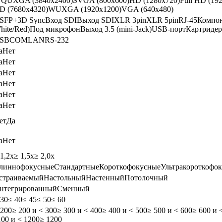
QUXGA (3840х2400)
SVGA (800x600)
HD (1280х720)
Full HD (19
D (7680x4320)
WUXGA (1920x1200)
VGA (640x480)
SFP+
3D Sync
Вход SDI
Выход SDI
XLR 3pin
XLR 5pin
RJ-45
Компон
hite/Red)
Под микрофон
Выход 3.5 (mini-Jack)
USB-порт
Картридер
SB
COM
LAN
RS-232
а
Нет
а
Нет
а
Нет
а
Нет
а
Нет
а
Нет
ет
Да
а
Нет
 1,2х
≥ 1,5х
≥ 2,0х
линнофокусные
Стандартные
Короткофокусные
Ультракороткофо
страиваемый
Настольный
Настенный
Потолочный
нтегрированный
Сменный
 30
≤ 40
≤ 45
≤ 50
≤ 60
 200
≥ 200 и < 300
≥ 300 и < 400
≥ 400 и < 500
≥ 500 и < 600
≥ 600 и 
100 и < 1200
≥ 1200