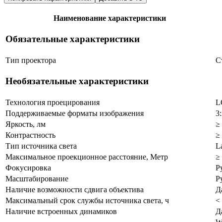
Наименование характеристики
Обязательные характеристики
Тип проектора
С
Необязательные характеристики
Технология проецирования
L
Поддерживаемые форматы изображения
3
Яркость, лм
≥
Контрастность
≥
Тип источника света
L
Максимальное проекционное расстояние, Метр
≥
Фокусировка
Р
Масштабирование
Р
Наличие возможности сдвига объектива
Д
Максимальный срок службы источника света, ч
<
Наличие встроенных динамиков
Д