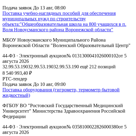
Подача заявок
До 13 авг, 08:00
Поставка учебно-наглядных пособий для обеспечения
муниципальных нужд по строительству
объекта:"Общеобразовательная школа на 800 учащихся в п.
Воля Новоусманского района Воронежской области"
МБОУ Новоусманского Муниципального Района
Воронежской Области "Воленский Образовательный Центр"
44-ФЗ
· Электронный аукцион
№ 0131300041026000102
от 5
августа 2026
32.99.53.190
32.99.53.190
32.99.53.190
ещё 212 позиций
8 540 993,40 ₽
РТС-тендер
Подача заявок
До 10 авг, 09:00
Поставка оборудования (гигрометр, термометр бытовой
жидкостный)
ФГБОУ ВО "Ростовский Государственный Медицинский
Университет" Министерства Здравоохранения Российской
Федерации
44-ФЗ
· Электронный аукцион
№ 0358100022826000380
от 5
августа 2026