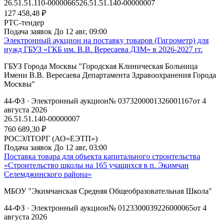
26.51.51.110-00000665
26.51.51.140-00000007
127 458,48 ₽
РТС-тендер
Подача заявок
До 12 авг, 09:00
Электронный аукцион на поставку товаров (Гигрометр) для
нужд ГБУЗ «ГКБ им. В.В. Вересаева ДЗМ» в 2026-2027 гг.
ГБУЗ Города Москвы "Городская Клиническая Больница
Имени В.В. Вересаева Департамента Здравоохранения Города
Москвы"
44-ФЗ
· Электронный аукцион
№ 0373200001326001167
от 4
августа 2026
26.51.51.140-00000007
760 689,30 ₽
РОСЭЛТОРГ (АО«ЕЭТП»)
Подача заявок
До 12 авг, 03:00
Поставка товара для объекта капитального строительства
«Строительство школы на 165 учащихся в п. Экимчан
Селемджинского района»
МБОУ "Экимчанская Средняя Общеобразовательная Школа"
44-ФЗ
· Электронный аукцион
№ 0123300039226000065
от 4
августа 2026