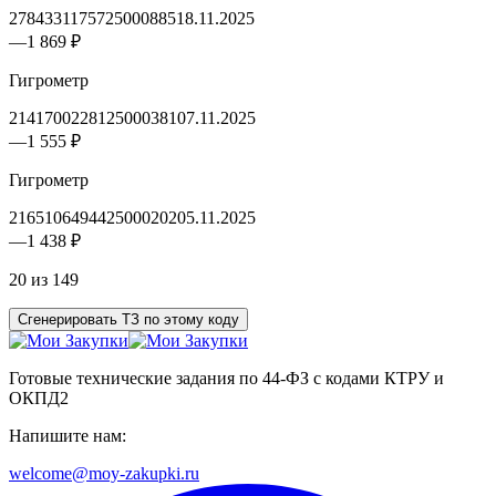
2784331175725000885
18.11.2025
—
1 869 ₽
Гигрометр
2141700228125000381
07.11.2025
—
1 555 ₽
Гигрометр
2165106494425000202
05.11.2025
—
1 438 ₽
20 из 149
Сгенерировать ТЗ по этому коду
Готовые технические задания по 44-ФЗ с кодами КТРУ и
ОКПД2
Напишите нам:
welcome@moy-zakupki.ru