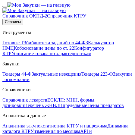
Справочник ОКПД-2
Справочник КТРУ
Сервисы
Инструменты
Готовые ТЗ
библиотека заданий по 44-ФЗ
Калькулятор
НМЦК
обоснование цены по ст. 22
Конфигуратор
КТРУ
описание товара по характеристикам
Закупки
Тендеры 44-ФЗ
актуальные извещения
Тендеры 223-ФЗ
закупки
госкомпаний
Справочники
Справочник лекарств
ЕСКЛП: МНН, формы,
дозировки
Перечень ЖНВЛП
предельные цены препаратов
Аналитика и данные
Аналитика закупок
статистика КТРУ и нацрежима
Динамика
каталога КТРУ
изменения по месяцам
API и