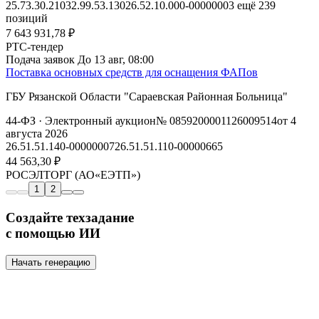
25.73.30.210
32.99.53.130
26.52.10.000-00000003
ещё 239
позиций
7 643 931,78 ₽
РТС-тендер
Подача заявок
До 13 авг, 08:00
Поставка основных средств для оснащения ФАПов
ГБУ Рязанской Области "Сараевская Районная Больница"
44-ФЗ
· Электронный аукцион
№ 0859200001126009514
от 4
августа 2026
26.51.51.140-00000007
26.51.51.110-00000665
44 563,30 ₽
РОСЭЛТОРГ (АО«ЕЭТП»)
1
2
Создайте техзадание
с помощью ИИ
Начать генерацию