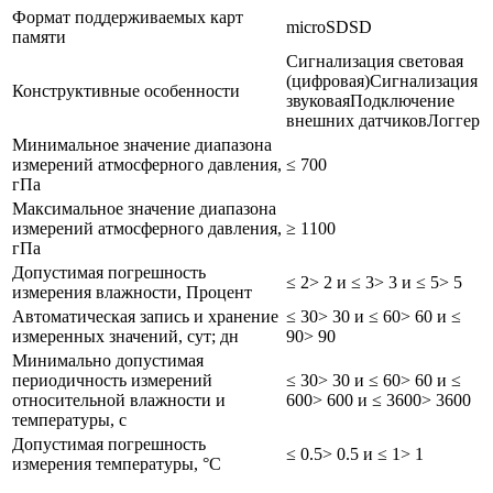
Формат поддерживаемых карт
microSD
SD
памяти
Сигнализация световая
(цифровая)
Сигнализация
Конструктивные особенности
звуковая
Подключение
внешних датчиков
Логгер
Минимальное значение диапазона
измерений атмосферного давления,
≤ 700
гПа
Максимальное значение диапазона
измерений атмосферного давления,
≥ 1100
гПа
Допустимая погрешность
≤ 2
> 2 и ≤ 3
> 3 и ≤ 5
> 5
измерения влажности, Процент
Автоматическая запись и хранение
≤ 30
> 30 и ≤ 60
> 60 и ≤
измеренных значений, сут; дн
90
> 90
Минимально допустимая
периодичность измерений
≤ 30
> 30 и ≤ 60
> 60 и ≤
относительной влажности и
600
> 600 и ≤ 3600
> 3600
температуры, с
Допустимая погрешность
≤ 0.5
> 0.5 и ≤ 1
> 1
измерения температуры, °C