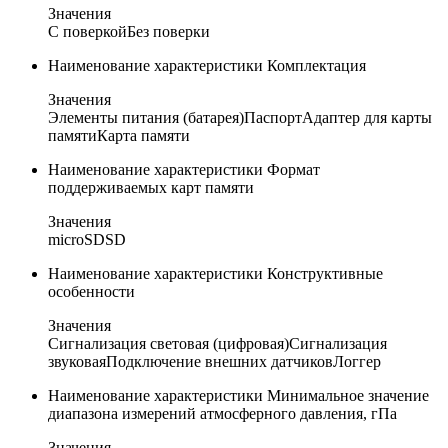
Значения
С поверкой
Без поверки
Наименование характеристики
Комплектация
Значения
Элементы питания (батарея)
Паспорт
Адаптер для карты
памяти
Карта памяти
Наименование характеристики
Формат
поддерживаемых карт памяти
Значения
microSD
SD
Наименование характеристики
Конструктивные
особенности
Значения
Сигнализация световая (цифровая)
Сигнализация
звуковая
Подключение внешних датчиков
Логгер
Наименование характеристики
Минимальное значение
диапазона измерений атмосферного давления, гПа
Значения