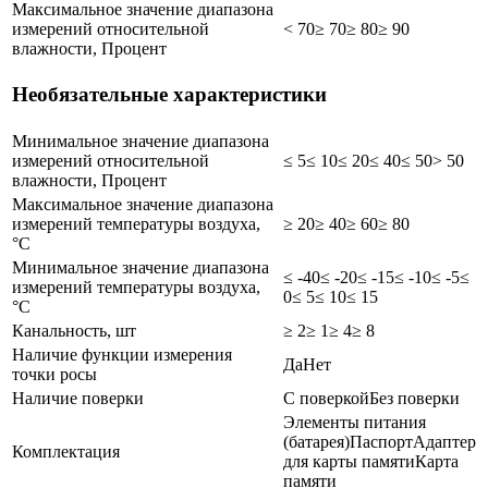
Максимальное значение диапазона
измерений относительной
< 70
≥ 70
≥ 80
≥ 90
влажности, Процент
Необязательные характеристики
Минимальное значение диапазона
измерений относительной
≤ 5
≤ 10
≤ 20
≤ 40
≤ 50
> 50
влажности, Процент
Максимальное значение диапазона
измерений температуры воздуха,
≥ 20
≥ 40
≥ 60
≥ 80
°C
Минимальное значение диапазона
≤ -40
≤ -20
≤ -15
≤ -10
≤ -5
≤
измерений температуры воздуха,
0
≤ 5
≤ 10
≤ 15
°C
Канальность, шт
≥ 2
≥ 1
≥ 4
≥ 8
Наличие функции измерения
Да
Нет
точки росы
Наличие поверки
С поверкой
Без поверки
Элементы питания
(батарея)
Паспорт
Адаптер
Комплектация
для карты памяти
Карта
памяти