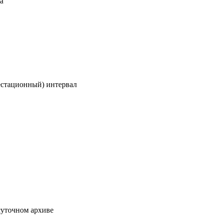
а
стационный) интервал
суточном архиве