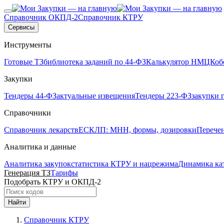
Справочник ОКПД-2
Справочник КТРУ
Сервисы
Инструменты
Готовые ТЗ
библиотека заданий по 44-ФЗ
Калькулятор НМЦК
об
Закупки
Тендеры 44-ФЗ
актуальные извещения
Тендеры 223-ФЗ
закупки 
Справочники
Справочник лекарств
ЕСКЛП: МНН, формы, дозировки
Перече
Аналитика и данные
Аналитика закупок
статистика КТРУ и нацрежима
Динамика ка
Генерация ТЗ
Тарифы
Подобрать КТРУ и ОКПД-2
Найти
Справочник КТРУ