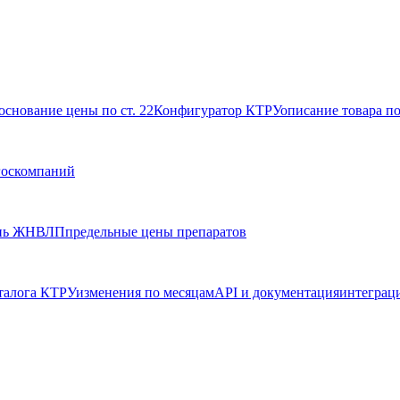
основание цены по ст. 22
Конфигуратор КТРУ
описание товара п
госкомпаний
нь ЖНВЛП
предельные цены препаратов
талога КТРУ
изменения по месяцам
API и документация
интеграц