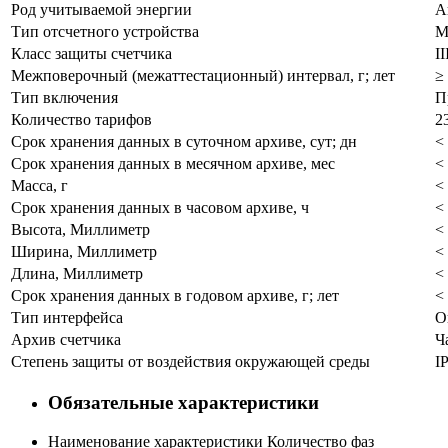
Род учитываемой энергии
А
Тип отсчетного устройства
М
Класс защиты счетчика
I
I
Межповерочный (межаттестационный) интервал, г; лет
≥
Тип включения
П
Количество тарифов
2
Срок хранения данных в суточном архиве, сут; дн
<
Срок хранения данных в месячном архиве, мес
<
Масса, г
<
Срок хранения данных в часовом архиве, ч
<
Высота, Миллиметр
<
Ширина, Миллиметр
<
Длина, Миллиметр
<
Срок хранения данных в годовом архиве, г; лет
<
Тип интерфейса
О
Архив счетчика
Ч
Степень защиты от воздействия окружающей среды
I
Обязательные характеристики
Наименование характеристики
Количество фаз