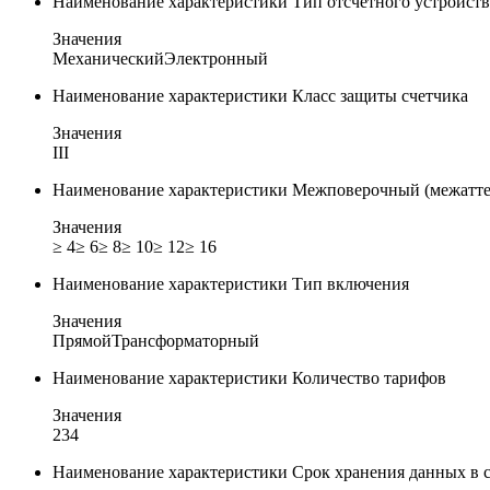
Наименование характеристики
Тип отсчетного устройств
Значения
Механический
Электронный
Наименование характеристики
Класс защиты счетчика
Значения
I
II
Наименование характеристики
Межповерочный (межатте
Значения
≥ 4
≥ 6
≥ 8
≥ 10
≥ 12
≥ 16
Наименование характеристики
Тип включения
Значения
Прямой
Трансформаторный
Наименование характеристики
Количество тарифов
Значения
2
3
4
Наименование характеристики
Срок хранения данных в 