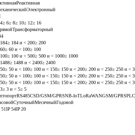
ктивная
Реактивная
еханический
Электронный
I
 4
≥ 6
≥ 8
≥ 10
≥ 12
≥ 16
рямой
Трансформаторный
3
4
 184
≥ 184 и < 200
≥ 200
 60
≥ 60 и < 100
≥ 100
 100
≥ 100 и < 500
≥ 500 и < 1000
≥ 1000
 1488
≥ 1488 и < 2400
≥ 2400
 50
≥ 50 и < 100
≥ 100 и < 150
≥ 150 и < 200
≥ 200 и < 250
≥ 250 и < 
 50
≥ 50 и < 100
≥ 100 и < 150
≥ 150 и < 200
≥ 200 и < 250
≥ 250 и < 
 50
≥ 50 и < 100
≥ 100 и < 150
≥ 150 и < 200
≥ 200 и < 250
≥ 250 и < 
 3
≥ 3 и < 5
≥ 5
птопорт
RS485
CSD/GSM/GPRS
NB-IoT
LoRaWAN
GSM/GPRS
PLС
асовой
Суточный
Месячный
Годовой
P 51
IP 54
IP 20