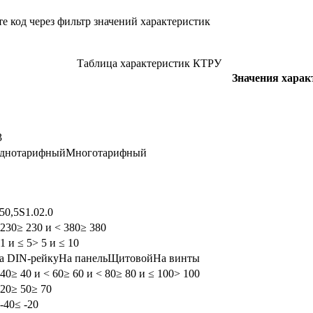
е код через фильтр значений характеристик
Таблица характеристик КТРУ
Значения харак
3
днотарифный
Многотарифный
,5
0,5S
1.0
2.0
 230
≥ 230 и < 380
≥ 380
 1 и ≤ 5
> 5 и ≤ 10
а DIN-рейку
На панель
Щитовой
На винты
 40
≥ 40 и < 60
≥ 60 и < 80
≥ 80 и ≤ 100
> 100
 20
≥ 50
≥ 70
 -40
≤ -20