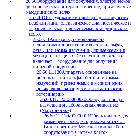
26.60
Оборудование для облучения, электрическое
диагностическое и терапевтическое, применяемые
в медицинских целях
26.60.1
Оборудование и приборы для облучения,
реабилитации, электрическое диагностическое и
терапевтическое, применяемые в медицинских
целях
26.60.11
Аппараты, основанные на
использовании рентгеновского или альфа-,
бета-, или гамма-излучений, применяемые в
медицинских целях Эта группировка также
включает: - оборудование для облучения
пищевой продукции
26.60.11.120
Аппараты, основанные на
использовании альфа-, бета- или гамма-
излучений, применяемые в медицинских
целях, включая хирургию, стоматологию,
ветеринарию
26.60.11.120-00000030
Оборудование для
размещения лабораторных животных
(Укрупненное)
26.60.11.120-00000021
Оборудование для
размещения лабораторных животных -
Вид животного: Морская свинка, Тип
оборудования: Система клеток