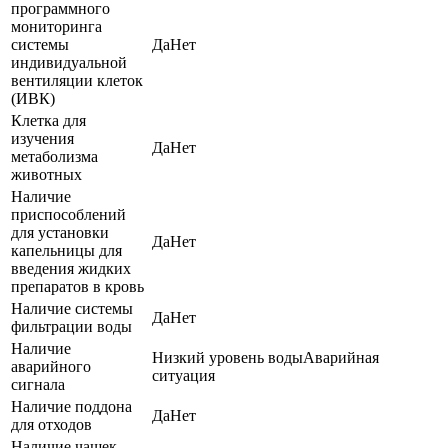
программного
мониторинга
системы
Да
Нет
индивидуальной
вентиляции клеток
(ИВК)
Клетка для
изучения
Да
Нет
метаболизма
животных
Наличие
приспособлений
для установки
Да
Нет
капельницы для
введения жидких
препаратов в кровь
Наличие системы
Да
Нет
фильтрации воды
Наличие
Низкий уровень воды
Аварийная
аварийного
ситуация
сигнала
Наличие поддона
Да
Нет
для отходов
Наличие чашек