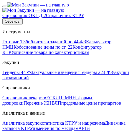
Справочник ОКПД-2
Справочник КТРУ
Сервисы
Инструменты
Готовые ТЗ
библиотека заданий по 44-ФЗ
Калькулятор
НМЦК
обоснование цены по ст. 22
Конфигуратор
КТРУ
описание товара по характеристикам
Закупки
Тендеры 44-ФЗ
актуальные извещения
Тендеры 223-ФЗ
закупки
госкомпаний
Справочники
Справочник лекарств
ЕСКЛП: МНН, формы,
дозировки
Перечень ЖНВЛП
предельные цены препаратов
Аналитика и данные
Аналитика закупок
статистика КТРУ и нацрежима
Динамика
каталога КТРУ
изменения по месяцам
API и