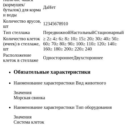
(кормушек/
Да
Нет
бутылок) для корма
и воды
Количество ярусов,
1
2
3
4
5
6
7
8
9
10
шт
Тип стеллажа
Передвижной
Настольный
Стационарный
Количество клеток
≥ 2
≥ 4
≥ 6
≥ 8
≥ 10
≥ 15
≥ 20
≥ 30
≥ 40
≥ 50
≥
(ячеек) в стеллаже,
60
≥ 70
≥ 80
≥ 90
≥ 100
≥ 110
≥ 120
≥ 140
≥
шт
160
≥ 180
≥ 200
≥ 220
≥ 240
Расположение
Одностороннее
Двухстороннее
клеток в стеллаже
Обязательные характеристики
Наименование характеристики
Вид животного
Значения
Морская свинка
Наименование характеристики
Тип оборудования
Значения
Система клеток