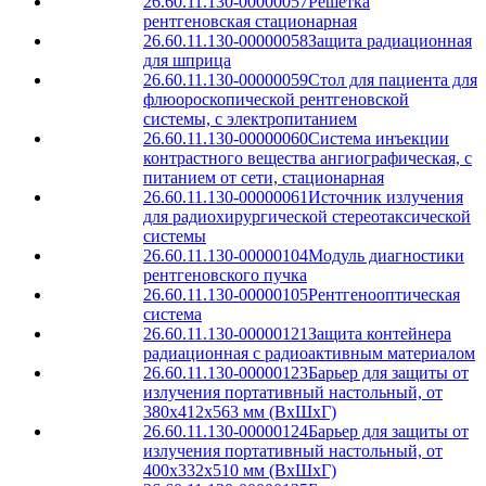
26.60.11.130-00000057
Решетка
рентгеновская стационарная
26.60.11.130-00000058
Защита радиационная
для шприца
26.60.11.130-00000059
Стол для пациента для
флюороскопической рентгеновской
системы, с электропитанием
26.60.11.130-00000060
Система инъекции
контрастного вещества ангиографическая, с
питанием от сети, стационарная
26.60.11.130-00000061
Источник излучения
для радиохирургической стереотаксической
системы
26.60.11.130-00000104
Модуль диагностики
рентгеновского пучка
26.60.11.130-00000105
Рентгенооптическая
система
26.60.11.130-00000121
Защита контейнера
радиационная с радиоактивным материалом
26.60.11.130-00000123
Барьер для защиты от
излучения портативный настольный, от
380x412x563 мм (ВxШxГ)
26.60.11.130-00000124
Барьер для защиты от
излучения портативный настольный, от
400x332x510 мм (ВxШxГ)