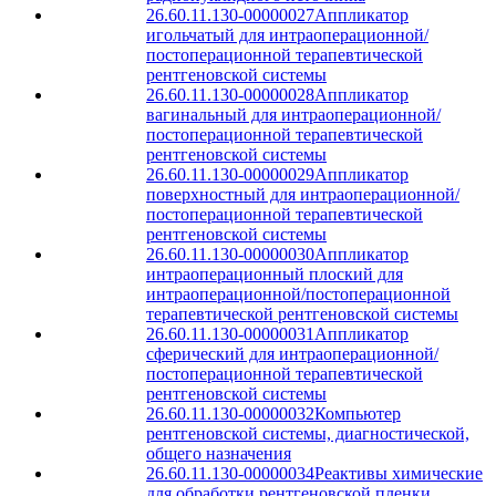
26.60.11.130-00000027
Аппликатор
игольчатый для интраоперационной/
постоперационной терапевтической
рентгеновской системы
26.60.11.130-00000028
Аппликатор
вагинальный для интраоперационной/
постоперационной терапевтической
рентгеновской системы
26.60.11.130-00000029
Аппликатор
поверхностный для интраоперационной/
постоперационной терапевтической
рентгеновской системы
26.60.11.130-00000030
Аппликатор
интраоперационный плоский для
интраоперационной/постоперационной
терапевтической рентгеновской системы
26.60.11.130-00000031
Аппликатор
сферический для интраоперационной/
постоперационной терапевтической
рентгеновской системы
26.60.11.130-00000032
Компьютер
рентгеновской системы, диагностической,
общего назначения
26.60.11.130-00000034
Реактивы химические
для обработки рентгеновской пленки,