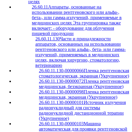
целях
26.60.11
Аппараты, основанные на
использовании рентгеновского или альфа-,
бета-, или гамма-излучений, применяемые в
медицинских целях Эта группировка также
включает: - оборудование для облучения
пищевой продукции
26.60.11.130
Части и принадлежности
аппаратов, основанных на использовании
рентгеновского или альфа-, бета- или гамма-
излучений, применяемых в медицинских
целях, включая хирургию, стоматологию,
ветеринарию
26.60.11.130-00000066
Пленка рентгеновская
стоматологическая, экранная (Укрупненное)
26.60.11.130-00000072
Пленка рентгеновская
медицинская, безэкранная (Укрупненное)
26.60.11.130-00000098
Пленка рентгеновская
медицинская, экранная (Укрупненное)
26.60.11.130-00000101
Источник излучения
радионуклидный для системы
радионуклидной дистанционной терапии
(Укрупненное)
26.60.11.130-00000103
Машина
автоматическая для проявки рентгеновской