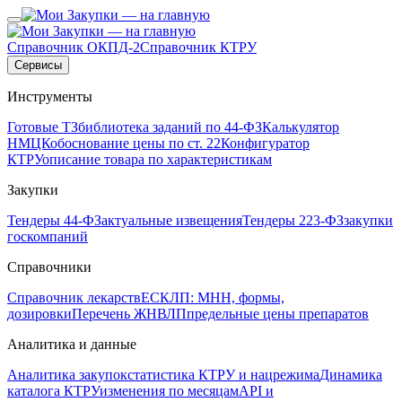
Справочник ОКПД-2
Справочник КТРУ
Сервисы
Инструменты
Готовые ТЗ
библиотека заданий по 44-ФЗ
Калькулятор
НМЦК
обоснование цены по ст. 22
Конфигуратор
КТРУ
описание товара по характеристикам
Закупки
Тендеры 44-ФЗ
актуальные извещения
Тендеры 223-ФЗ
закупки
госкомпаний
Справочники
Справочник лекарств
ЕСКЛП: МНН, формы,
дозировки
Перечень ЖНВЛП
предельные цены препаратов
Аналитика и данные
Аналитика закупок
статистика КТРУ и нацрежима
Динамика
каталога КТРУ
изменения по месяцам
API и