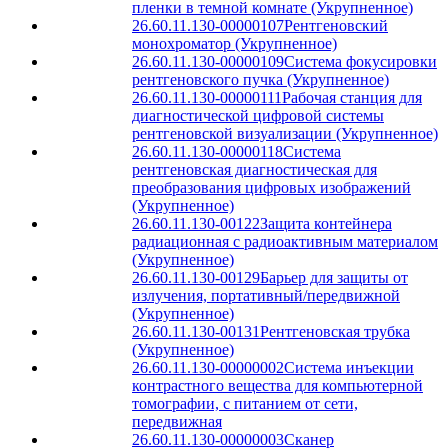
пленки в темной комнате (Укрупненное)
26.60.11.130-00000107
Рентгеновский
монохроматор (Укрупненное)
26.60.11.130-00000109
Система фокусировки
рентгеновского пучка (Укрупненное)
26.60.11.130-00000111
Рабочая станция для
диагностической цифровой системы
рентгеновской визуализации (Укрупненное)
26.60.11.130-00000118
Система
рентгеновская диагностическая для
преобразования цифровых изображений
(Укрупненное)
26.60.11.130-00122
Защита контейнера
радиационная с радиоактивным материалом
(Укрупненное)
26.60.11.130-00129
Барьер для защиты от
излучения, портативный/передвижной
(Укрупненное)
26.60.11.130-00131
Рентгеновская трубка
(Укрупненное)
26.60.11.130-00000002
Система инъекции
контрастного вещества для компьютерной
томографии, с питанием от сети,
передвижная
26.60.11.130-00000003
Сканер