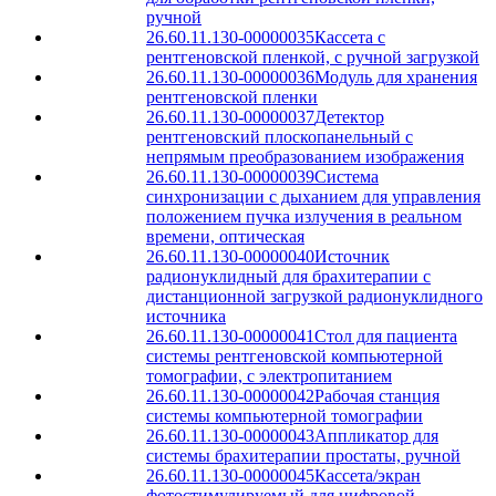
ручной
26.60.11.130-00000035
Кассета с
рентгеновской пленкой, с ручной загрузкой
26.60.11.130-00000036
Модуль для хранения
рентгеновской пленки
26.60.11.130-00000037
Детектор
рентгеновский плоскопанельный с
непрямым преобразованием изображения
26.60.11.130-00000039
Система
синхронизации с дыханием для управления
положением пучка излучения в реальном
времени, оптическая
26.60.11.130-00000040
Источник
радионуклидный для брахитерапии с
дистанционной загрузкой радионуклидного
источника
26.60.11.130-00000041
Стол для пациента
системы рентгеновской компьютерной
томографии, с электропитанием
26.60.11.130-00000042
Рабочая станция
системы компьютерной томографии
26.60.11.130-00000043
Аппликатор для
системы брахитерапии простаты, ручной
26.60.11.130-00000045
Кассета/экран
фотостимулируемый для цифровой