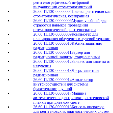
рентгенографической цифровой
визуализации стоматологический
26.60.11.130-00000004
Пленка рентгеновская
стоматологическая, безэкранная
26.60.11.130-00000006
Муляж учебный для
отработки навыков проведения
стоматологической рентгенографии
26.60.11.130-00000009
Компьютер для
планирования облучения в лучевой терапии
26.60.11.130-00000010
Кабина защитная
радиационная
26.60.11.130-00000011
Барьер для
радиационной защиты, стационарный
26.60.11.130-00000012
Занавес для защиты от
излучения
26.60.11.130-00000013
Дверь защитная
радиационная
26.60.11.130-00000014
Аппликатор
внутрисосудистый для системы
брахитерапии, ручной
26.60.11.130-00000017
Машина
автоматическая для проявки рентгеновской
пленки при дневном свете
26.60.11.130-00000018
Консоль оператора
для рентгеновских диагностических систем