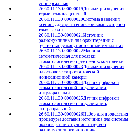
универсальная
26.60.11.130-00000019
Дозиметр излучения
термолюминесцентный
26.60.11.130-00000020
Система введения
ксенона, для рентгеновской компьютерной
томографии
26.60.11.130-00000021
Источник
радионуклидный для брахитерапии с
ручной загрузкой, постоянный имплантат
26.60.11.130-00000022
Машина
автоматическая для проявки
стоматологической рентгеновской пленки
26.60.11.130-00000023
Дозиметр излучения
на основе электростатической
ионизационной камеры
26.60.11.130-00000024
Датчик цифровой
стоматологической визуализации,
интраоральный
26.60.11.130-00000025
Датчик цифровой
стоматологической визуализации,
экстраоральный
26.60.11.130-00000026
Набор для проведения
процедуры доставки источника для системы
брахитерапии с ручной загрузкой
радионуклидного источника