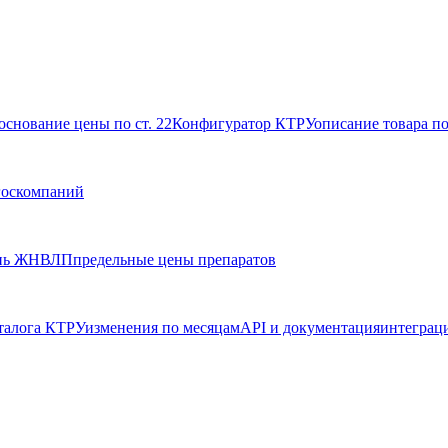
основание цены по ст. 22
Конфигуратор КТРУ
описание товара п
госкомпаний
нь ЖНВЛП
предельные цены препаратов
талога КТРУ
изменения по месяцам
API и документация
интеграц