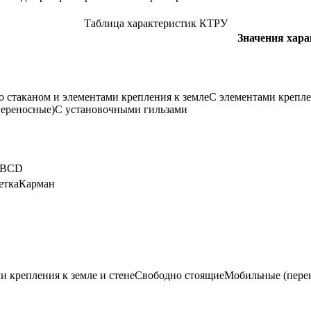
Таблица характеристик КТРУ
Значения хар
о стаканом и элементами крепления к земле
С элементами крепле
переносные)
С установочными гильзами
B
C
D
етка
Карман
и крепления к земле и стене
Свободно стоящие
Мобильные (пере