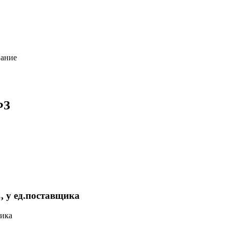
вание
ФЗ
 у ед.поставщика
щика