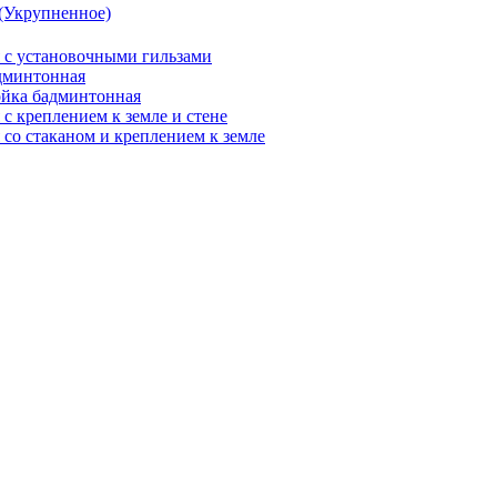
(Укрупненное)
 с установочными гильзами
дминтонная
ойка бадминтонная
с креплением к земле и стене
со стаканом и креплением к земле