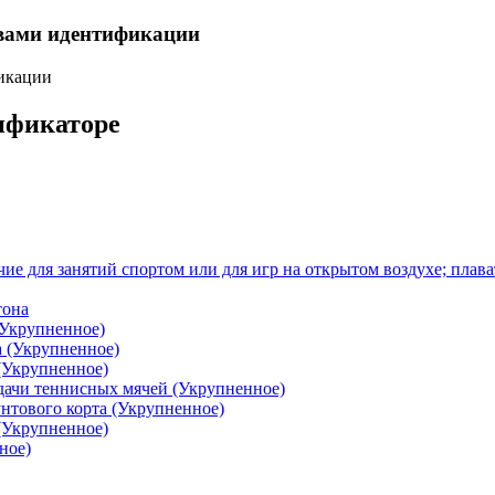
твами идентификации
фикации
сификаторе
ие для занятий спортом или для игр на открытом воздухе; плав
тона
(Укрупненное)
а (Укрупненное)
(Укрупненное)
одачи теннисных мячей (Укрупненное)
унтового корта (Укрупненное)
(Укрупненное)
ное)