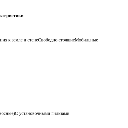
актеристики
ния к земле и стене
Свободно стоящие
Мобильные
носные)
С установочными гильзами