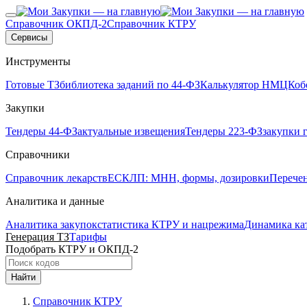
Справочник ОКПД-2
Справочник КТРУ
Сервисы
Инструменты
Готовые ТЗ
библиотека заданий по 44-ФЗ
Калькулятор НМЦК
об
Закупки
Тендеры 44-ФЗ
актуальные извещения
Тендеры 223-ФЗ
закупки 
Справочники
Справочник лекарств
ЕСКЛП: МНН, формы, дозировки
Перече
Аналитика и данные
Аналитика закупок
статистика КТРУ и нацрежима
Динамика ка
Генерация ТЗ
Тарифы
Подобрать КТРУ и ОКПД-2
Найти
Справочник КТРУ