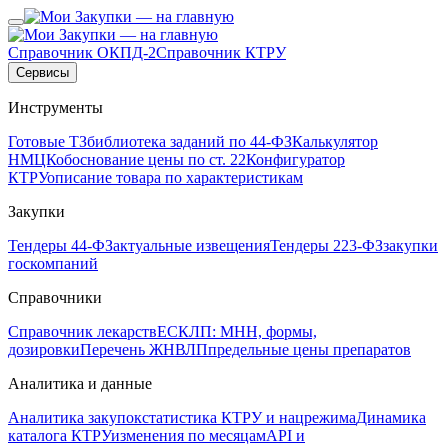
Справочник ОКПД-2
Справочник КТРУ
Сервисы
Инструменты
Готовые ТЗ
библиотека заданий по 44-ФЗ
Калькулятор
НМЦК
обоснование цены по ст. 22
Конфигуратор
КТРУ
описание товара по характеристикам
Закупки
Тендеры 44-ФЗ
актуальные извещения
Тендеры 223-ФЗ
закупки
госкомпаний
Справочники
Справочник лекарств
ЕСКЛП: МНН, формы,
дозировки
Перечень ЖНВЛП
предельные цены препаратов
Аналитика и данные
Аналитика закупок
статистика КТРУ и нацрежима
Динамика
каталога КТРУ
изменения по месяцам
API и