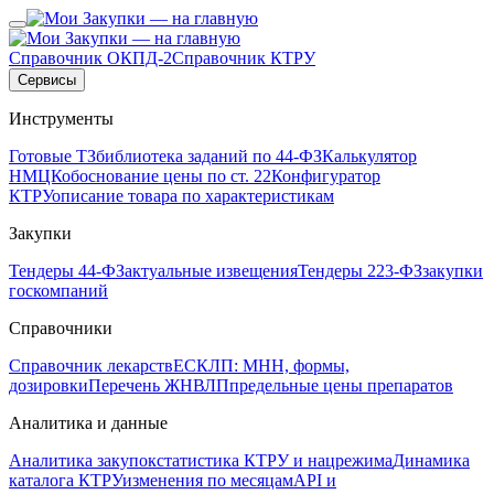
Справочник ОКПД-2
Справочник КТРУ
Сервисы
Инструменты
Готовые ТЗ
библиотека заданий по 44-ФЗ
Калькулятор
НМЦК
обоснование цены по ст. 22
Конфигуратор
КТРУ
описание товара по характеристикам
Закупки
Тендеры 44-ФЗ
актуальные извещения
Тендеры 223-ФЗ
закупки
госкомпаний
Справочники
Справочник лекарств
ЕСКЛП: МНН, формы,
дозировки
Перечень ЖНВЛП
предельные цены препаратов
Аналитика и данные
Аналитика закупок
статистика КТРУ и нацрежима
Динамика
каталога КТРУ
изменения по месяцам
API и