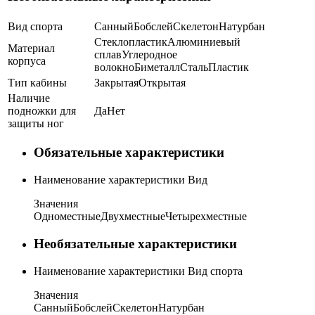
Вид спорта
Санный
Бобслей
Скелетон
Натурбан
Стеклопластик
Алюминиевый
Материал
сплав
Углеродное
корпуса
волокно
Биметалл
Сталь
Пластик
Тип кабины
Закрытая
Открытая
Наличие
подножки для
Да
Нет
защиты ног
Обязательные характеристики
Наименование характеристики
Вид
Значения
Одноместные
Двухместные
Четырехместные
Необязательные характеристики
Наименование характеристики
Вид спорта
Значения
Санный
Бобслей
Скелетон
Натурбан