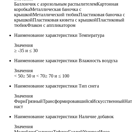
Баллончик с аэрозольным распылителем
Картонная
коробка
Металлическая баночка с
крышкой
Металлический тюбик
Пластиковая баночка с
крышкой
Пластиковая кювета с крышкой
Пластиковый
тюбик
Флакон с аппликатором
Наименование характеристики
Температура
Значения
≥ -35 и ≤ 30
Наименование характеристики
Влажность воздуха
Значения
< 50
≥ 50 и < 70
≥ 70 и ≤ 100
Наименование характеристики
Тип снега
Значения
Фирн
Грязный
Трансформировавшийся
Искусственный
Нат
наст
Наименование характеристики
Наличие добавок
Значения
Молибден
Силикон
Тефлон
Галлий
Углерод
Иное