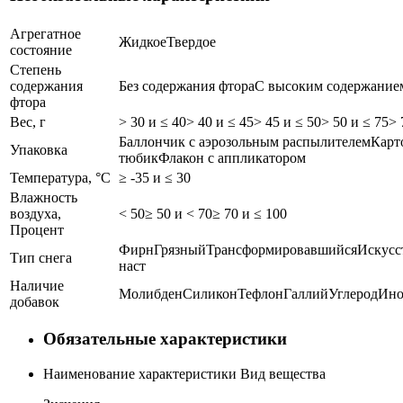
Агрегатное
Жидкое
Твердое
состояние
Степень
содержания
Без содержания фтора
С высоким содержание
фтора
Вес, г
> 30 и ≤ 40
> 40 и ≤ 45
> 45 и ≤ 50
> 50 и ≤ 75
> 
Баллончик с аэрозольным распылителем
Карт
Упаковка
тюбик
Флакон с аппликатором
Температура, °C
≥ -35 и ≤ 30
Влажность
воздуха,
< 50
≥ 50 и < 70
≥ 70 и ≤ 100
Процент
Фирн
Грязный
Трансформировавшийся
Искусс
Тип снега
наст
Наличие
Молибден
Силикон
Тефлон
Галлий
Углерод
Ино
добавок
Обязательные характеристики
Наименование характеристики
Вид вещества