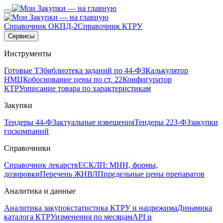
Справочник ОКПД-2
Справочник КТРУ
Сервисы
Инструменты
Готовые ТЗ
библиотека заданий по 44-ФЗ
Калькулятор
НМЦК
обоснование цены по ст. 22
Конфигуратор
КТРУ
описание товара по характеристикам
Закупки
Тендеры 44-ФЗ
актуальные извещения
Тендеры 223-ФЗ
закупки
госкомпаний
Справочники
Справочник лекарств
ЕСКЛП: МНН, формы,
дозировки
Перечень ЖНВЛП
предельные цены препаратов
Аналитика и данные
Аналитика закупок
статистика КТРУ и нацрежима
Динамика
каталога КТРУ
изменения по месяцам
API и