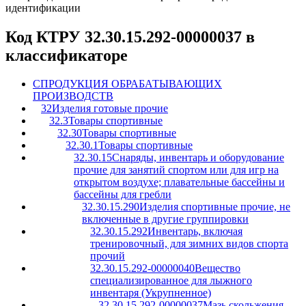
идентификации
Код КТРУ 32.30.15.292-00000037 в
классификаторе
C
ПРОДУКЦИЯ ОБРАБАТЫВАЮЩИХ
ПРОИЗВОДСТВ
32
Изделия готовые прочие
32.3
Товары спортивные
32.30
Товары спортивные
32.30.1
Товары спортивные
32.30.15
Снаряды, инвентарь и оборудование
прочие для занятий спортом или для игр на
открытом воздухе; плавательные бассейны и
бассейны для гребли
32.30.15.290
Изделия спортивные прочие, не
включенные в другие группировки
32.30.15.292
Инвентарь, включая
тренировочный, для зимних видов спорта
прочий
32.30.15.292-00000040
Вещество
специализированное для лыжного
инвентаря (Укрупненное)
32.30.15.292-00000037
Мазь скольжения