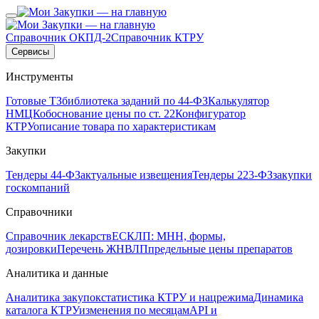
Справочник ОКПД-2
Справочник КТРУ
Сервисы
Инструменты
Готовые ТЗ
библиотека заданий по 44-ФЗ
Калькулятор
НМЦК
обоснование цены по ст. 22
Конфигуратор
КТРУ
описание товара по характеристикам
Закупки
Тендеры 44-ФЗ
актуальные извещения
Тендеры 223-ФЗ
закупки
госкомпаний
Справочники
Справочник лекарств
ЕСКЛП: МНН, формы,
дозировки
Перечень ЖНВЛП
предельные цены препаратов
Аналитика и данные
Аналитика закупок
статистика КТРУ и нацрежима
Динамика
каталога КТРУ
изменения по месяцам
API и