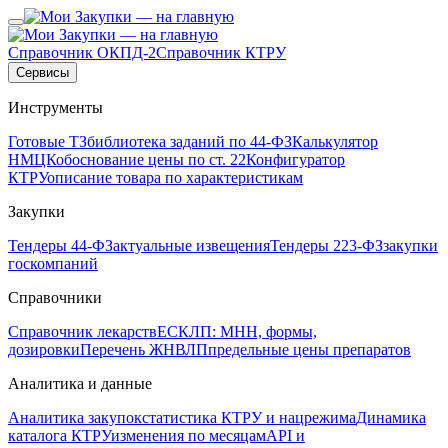
Справочник ОКПД-2
Справочник КТРУ
Сервисы
Инструменты
Готовые ТЗ
библиотека заданий по 44-ФЗ
Калькулятор
НМЦК
обоснование цены по ст. 22
Конфигуратор
КТРУ
описание товара по характеристикам
Закупки
Тендеры 44-ФЗ
актуальные извещения
Тендеры 223-ФЗ
закупки
госкомпаний
Справочники
Справочник лекарств
ЕСКЛП: МНН, формы,
дозировки
Перечень ЖНВЛП
предельные цены препаратов
Аналитика и данные
Аналитика закупок
статистика КТРУ и нацрежима
Динамика
каталога КТРУ
изменения по месяцам
API и