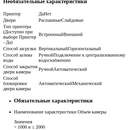
Необязательные характеристики
Принтер
Да
Нет
Двери
Распашные
Слайдовые
Тип принтера
(Доступно при
Встроенный
Внешний
выборе Принтер
- Да)
Способ загрузки
Вертикальный
Горизонтальный
Способ залива
Ручной
Подключение к централизованному
воды
водоснабжению
Способ закрытия
Ручной
Автоматический
двери камеры
Способ
блокировки
Автоматический
Механический
двери камеры
Обязательные характеристики
Наименование характеристики
Объем камеры
Значения
> 1000 и ≤ 2000