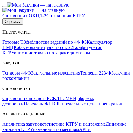
Справочник ОКПД-2
Справочник КТРУ
Сервисы
Инструменты
Готовые ТЗ
библиотека заданий по 44-ФЗ
Калькулятор
НМЦК
обоснование цены по ст. 22
Конфигуратор
КТРУ
описание товара по характеристикам
Закупки
Тендеры 44-ФЗ
актуальные извещения
Тендеры 223-ФЗ
закупки
госкомпаний
Справочники
Справочник лекарств
ЕСКЛП: МНН, формы,
дозировки
Перечень ЖНВЛП
предельные цены препаратов
Аналитика и данные
Аналитика закупок
статистика КТРУ и нацрежима
Динамика
каталога КТРУ
изменения по месяцам
API и