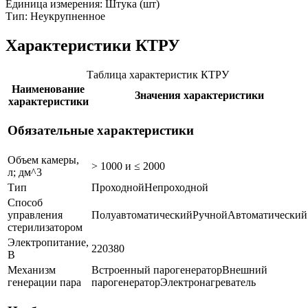
Единица измерения: Штука (шт)
Тип: Неукрупненное
Характеристики КТРУ
Таблица характеристик КТРУ
Наименование
Значения характеристики
характеристики
Обязательные характеристики
Объем камеры,
> 1000 и ≤ 2000
л; дм^3
Тип
Проходной
Непроходной
Способ
управления
Полуавтоматический
Ручной
Автоматический
стерилизатором
Электропитание,
220
380
В
Механизм
Встроенный парогенератор
Внешний
генерации пара
парогенератор
Электронагреватель