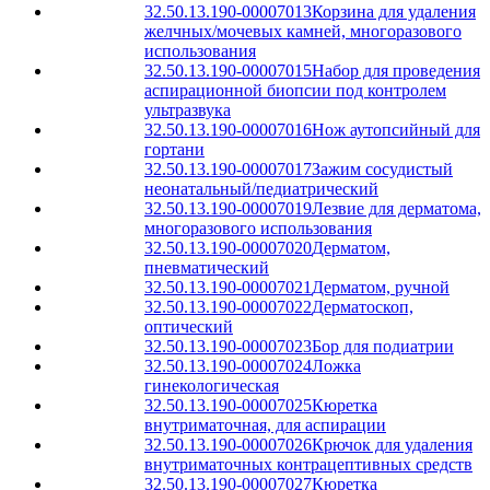
32.50.13.190-00007013
Корзина для удаления
желчных/мочевых камней, многоразового
использования
32.50.13.190-00007015
Набор для проведения
аспирационной биопсии под контролем
ультразвука
32.50.13.190-00007016
Нож аутопсийный для
гортани
32.50.13.190-00007017
Зажим сосудистый
неонатальный/педиатрический
32.50.13.190-00007019
Лезвие для дерматома,
многоразового использования
32.50.13.190-00007020
Дерматом,
пневматический
32.50.13.190-00007021
Дерматом, ручной
32.50.13.190-00007022
Дерматоскоп,
оптический
32.50.13.190-00007023
Бор для подиатрии
32.50.13.190-00007024
Ложка
гинекологическая
32.50.13.190-00007025
Кюретка
внутриматочная, для аспирации
32.50.13.190-00007026
Крючок для удаления
внутриматочных контрацептивных средств
32.50.13.190-00007027
Кюретка