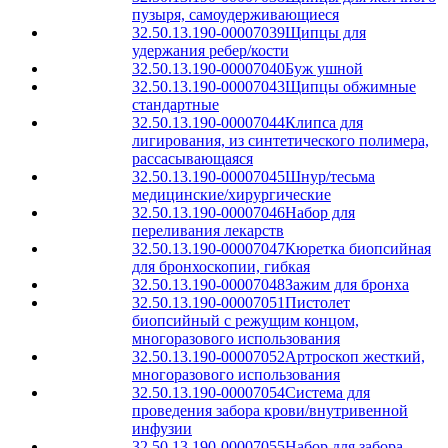
пузыря, самоудерживающиеся
32.50.13.190-00007039
Щипцы для
удержания ребер/кости
32.50.13.190-00007040
Буж ушной
32.50.13.190-00007043
Щипцы обжимные
стандартные
32.50.13.190-00007044
Клипса для
лигирования, из синтетического полимера,
рассасывающаяся
32.50.13.190-00007045
Шнур/тесьма
медицинские/хирургические
32.50.13.190-00007046
Набор для
переливания лекарств
32.50.13.190-00007047
Кюретка биопсийная
для бронхоскопии, гибкая
32.50.13.190-00007048
Зажим для бронха
32.50.13.190-00007051
Пистолет
биопсийный с режущим концом,
многоразового использования
32.50.13.190-00007052
Артроскоп жесткий,
многоразового использования
32.50.13.190-00007054
Система для
проведения забора крови/внутривенной
инфузии
32.50.13.190-00007055
Набор для забора