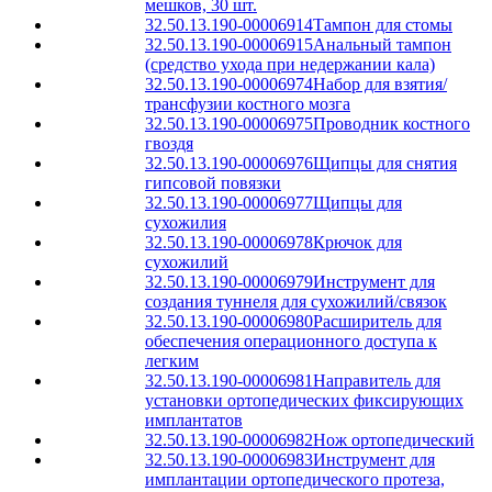
мешков, 30 шт.
32.50.13.190-00006914
Тампон для стомы
32.50.13.190-00006915
Анальный тампон
(средство ухода при недержании кала)
32.50.13.190-00006974
Набор для взятия/
трансфузии костного мозга
32.50.13.190-00006975
Проводник костного
гвоздя
32.50.13.190-00006976
Щипцы для снятия
гипсовой повязки
32.50.13.190-00006977
Щипцы для
сухожилия
32.50.13.190-00006978
Крючок для
сухожилий
32.50.13.190-00006979
Инструмент для
создания туннеля для сухожилий/связок
32.50.13.190-00006980
Расширитель для
обеспечения операционного доступа к
легким
32.50.13.190-00006981
Направитель для
установки ортопедических фиксирующих
имплантатов
32.50.13.190-00006982
Нож ортопедический
32.50.13.190-00006983
Инструмент для
имплантации ортопедического протеза,