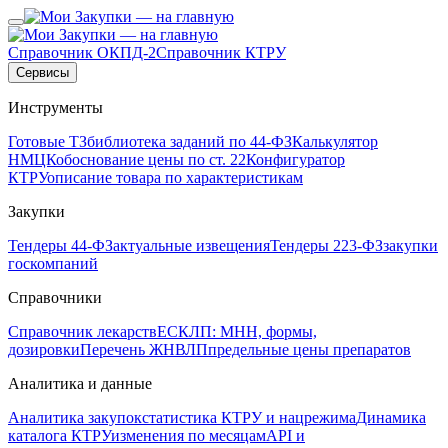
Справочник ОКПД-2
Справочник КТРУ
Сервисы
Инструменты
Готовые ТЗ
библиотека заданий по 44-ФЗ
Калькулятор
НМЦК
обоснование цены по ст. 22
Конфигуратор
КТРУ
описание товара по характеристикам
Закупки
Тендеры 44-ФЗ
актуальные извещения
Тендеры 223-ФЗ
закупки
госкомпаний
Справочники
Справочник лекарств
ЕСКЛП: МНН, формы,
дозировки
Перечень ЖНВЛП
предельные цены препаратов
Аналитика и данные
Аналитика закупок
статистика КТРУ и нацрежима
Динамика
каталога КТРУ
изменения по месяцам
API и