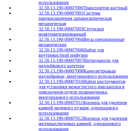
использования
32.50.13.190-00007000
Транспортир костный
32.50.13.190-00007001
Система
ранорасширения лапароскопическая
механическая
32.50.13.190-00007003
Стетоскоп
неавтоматизированный
32.50.13.190-00007004
Весы прецизионные
механические
32.50.13.190-00007006
Набор для
внутрикостной инфузии
32.50.13.190-00007007
Интродьюсер для
надлобкового катетера
32.50.13.190-00007008
Канюля/троакар
надлобковые, многоразового использования
32.50.13.190-00007010
Набор инструментов
для установки межостистого имплантата в
поясничном отделе позвоночника,
многоразового использования
32.50.13.190-00007011
Корзина для удаления
камней мочевого пузыря, одноразового
использования
32.50.13.190-00007012
Корзина для удаления
желчных/мочевых камней, одноразового
использования