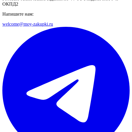
ОКПД2
Напишите нам:
welcome@moy-zakupki.ru