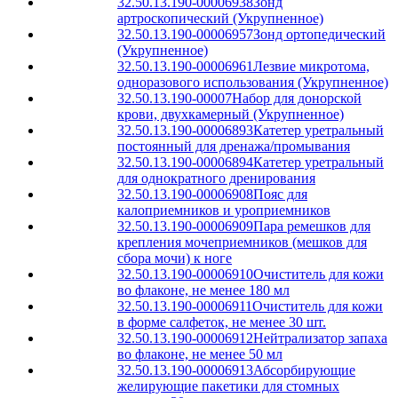
32.50.13.190-00006938
Зонд
артроскопический (Укрупненное)
32.50.13.190-00006957
Зонд ортопедический
(Укрупненное)
32.50.13.190-00006961
Лезвие микротома,
одноразового использования (Укрупненное)
32.50.13.190-00007
Набор для донорской
крови, двухкамерный (Укрупненное)
32.50.13.190-00006893
Катетер уретральный
постоянный для дренажа/промывания
32.50.13.190-00006894
Катетер уретральный
для однократного дренирования
32.50.13.190-00006908
Пояс для
калоприемников и уроприемников
32.50.13.190-00006909
Пара ремешков для
крепления мочеприемников (мешков для
сбора мочи) к ноге
32.50.13.190-00006910
Очиститель для кожи
во флаконе, не менее 180 мл
32.50.13.190-00006911
Очиститель для кожи
в форме салфеток, не менее 30 шт.
32.50.13.190-00006912
Нейтрализатор запаха
во флаконе, не менее 50 мл
32.50.13.190-00006913
Абсорбирующие
желирующие пакетики для стомных