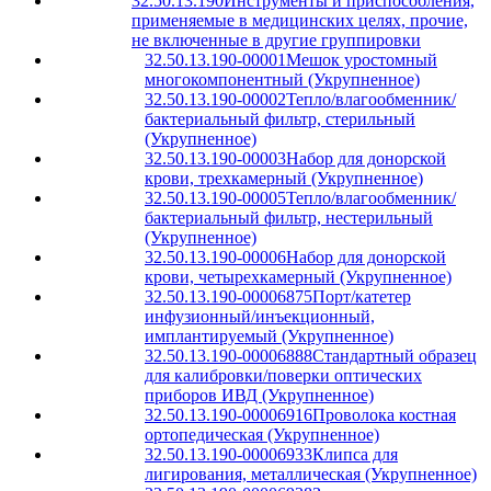
32.50.13.190
Инструменты и приспособления,
применяемые в медицинских целях, прочие,
не включенные в другие группировки
32.50.13.190-00001
Мешок уростомный
многокомпонентный (Укрупненное)
32.50.13.190-00002
Тепло/влагообменник/
бактериальный фильтр, стерильный
(Укрупненное)
32.50.13.190-00003
Набор для донорской
крови, трехкамерный (Укрупненное)
32.50.13.190-00005
Тепло/влагообменник/
бактериальный фильтр, нестерильный
(Укрупненное)
32.50.13.190-00006
Набор для донорской
крови, четырехкамерный (Укрупненное)
32.50.13.190-00006875
Порт/катетер
инфузионный/инъекционный,
имплантируемый (Укрупненное)
32.50.13.190-00006888
Стандартный образец
для калибровки/поверки оптических
приборов ИВД (Укрупненное)
32.50.13.190-00006916
Проволока костная
ортопедическая (Укрупненное)
32.50.13.190-00006933
Клипса для
лигирования, металлическая (Укрупненное)