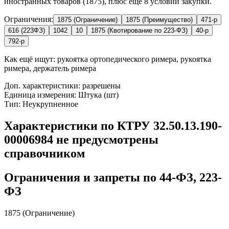
иностранных товаров (1875), плюс ещё 8 условий закупки.
Ограничения:
1875 (Ограничение)
1875 (Преимущество)
471-р
616 (223ФЗ)
1042
10
1875 (Квотирование по 223-ФЗ)
40-р
792-р
Как ещё ищут:
рукоятка ортопедического римера, рукоятка
римера, держатель римера
Доп. характеристики: разрешены
Единица измерения: Штука (шт)
Тип: Неукрупненное
Характеристики по КТРУ 32.50.13.190-
00006984 не предусмотрены
справочником
Ограничения и запреты по 44-ФЗ, 223-
ФЗ
1875 (Ограничение)