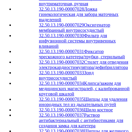
внутриматочная, ручная
32.50.13.190-00007028
Ложка
гинекологическая для забора маточных
выделений
32.50.13.190-00007029
Оксигенатор
мембранный внутрисосудистый
32.50.13.190-00007030
Фильтр для
инфузионной системы внутривенных
вливаний
32.50.13.190-00007031
Фиксатор
чрескожного катетера/трубки, стерильный
32.50.13.190-00007032
Стилет для отведения
электрокардиостимулятора/дефибриллятора
32.50.13.190-00007033
Зонд
внутрисосудистый
32.50.13.190-00007034
Клипса/зажим для
медицинских магистралей, с калиброванной
круговой шкалой
32.50.13.190-00007035
Щипцы для удаления
инородных тел из дыхательных путей
32.50.13.190-00007036
Шило костное
32.50.13.190-00007037
Раствор
антибактериальный с антибиотиками для
создания замка для катетера
32.50.13.190-00007038
Щипцы для желчного