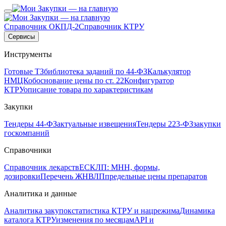
Справочник ОКПД-2
Справочник КТРУ
Сервисы
Инструменты
Готовые ТЗ
библиотека заданий по 44-ФЗ
Калькулятор
НМЦК
обоснование цены по ст. 22
Конфигуратор
КТРУ
описание товара по характеристикам
Закупки
Тендеры 44-ФЗ
актуальные извещения
Тендеры 223-ФЗ
закупки
госкомпаний
Справочники
Справочник лекарств
ЕСКЛП: МНН, формы,
дозировки
Перечень ЖНВЛП
предельные цены препаратов
Аналитика и данные
Аналитика закупок
статистика КТРУ и нацрежима
Динамика
каталога КТРУ
изменения по месяцам
API и