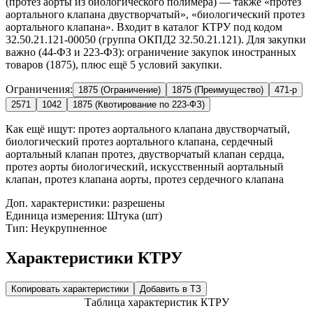
(протез аорты из биологического полимера) — также «протез
аортального клапана двустворчатый», «биологический протез
аортального клапана». Входит в каталог КТРУ под кодом
32.50.21.121-00050 (группа ОКПД2 32.50.21.121). Для закупки
важно (44-ФЗ и 223-ФЗ): ограничение закупок иностранных
товаров (1875), плюс ещё 5 условий закупки.
Ограничения:
1875 (Ограничение)
1875 (Преимущество)
471-р
2571
1042
1875 (Квотирование по 223-ФЗ)
Как ещё ищут:
протез аортального клапана двустворчатый,
биологический протез аортального клапана, сердечный
аортальный клапан протез, двустворчатый клапан сердца,
протез аорты биологический, искусственный аортальный
клапан, протез клапана аорты, протез сердечного клапана
Доп. характеристики: разрешены
Единица измерения: Штука (шт)
Тип: Неукрупненное
Характеристики КТРУ
Копировать характеристики
Добавить в ТЗ
Таблица характеристик КТРУ