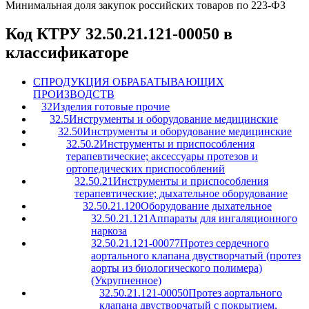
Минимальная доля закупок российских товаров по 223-ФЗ
Код КТРУ 32.50.21.121-00050 в
классификаторе
C
ПРОДУКЦИЯ ОБРАБАТЫВАЮЩИХ
ПРОИЗВОДСТВ
32
Изделия готовые прочие
32.5
Инструменты и оборудование медицинские
32.50
Инструменты и оборудование медицинские
32.50.2
Инструменты и приспособления
терапевтические; аксессуары протезов и
ортопедических приспособлений
32.50.21
Инструменты и приспособления
терапевтические; дыхательное оборудование
32.50.21.120
Оборудование дыхательное
32.50.21.121
Аппараты для ингаляционного
наркоза
32.50.21.121-00077
Протез сердечного
аортального клапана двустворчатый (протез
аорты из биологического полимера)
(Укрупненное)
32.50.21.121-00050
Протез аортального
клапана двустворчатый с покрытием,