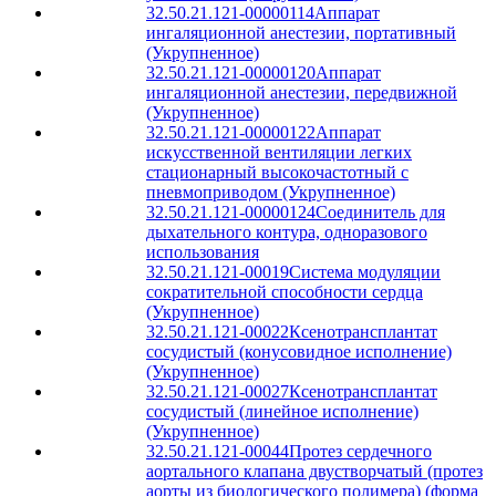
32.50.21.121-00000114
Аппарат
ингаляционной анестезии, портативный
(Укрупненное)
32.50.21.121-00000120
Аппарат
ингаляционной анестезии, передвижной
(Укрупненное)
32.50.21.121-00000122
Аппарат
искусственной вентиляции легких
стационарный высокочастотный с
пневмоприводом (Укрупненное)
32.50.21.121-00000124
Соединитель для
дыхательного контура, одноразового
использования
32.50.21.121-00019
Система модуляции
сократительной способности сердца
(Укрупненное)
32.50.21.121-00022
Ксенотрансплантат
сосудистый (конусовидное исполнение)
(Укрупненное)
32.50.21.121-00027
Ксенотрансплантат
сосудистый (линейное исполнение)
(Укрупненное)
32.50.21.121-00044
Протез сердечного
аортального клапана двустворчатый (протез
аорты из биологического полимера) (форма