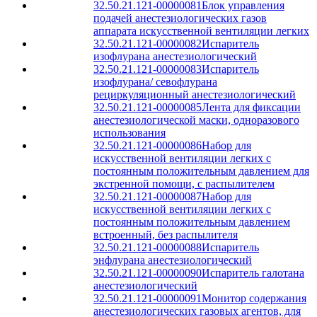
32.50.21.121-00000081
Блок управления
подачей анестезиологических газов
аппарата искусственной вентиляции легких
32.50.21.121-00000082
Испаритель
изофлурана анестезиологический
32.50.21.121-00000083
Испаритель
изофлурана/ севофлурана
рециркуляционный анестезиологический
32.50.21.121-00000085
Лента для фиксации
анестезиологической маски, одноразового
использования
32.50.21.121-00000086
Набор для
искусственной вентиляции легких с
постоянным положительным давлением для
экстренной помощи, с распылителем
32.50.21.121-00000087
Набор для
искусственной вентиляции легких с
постоянным положительным давлением
встроенный, без распылителя
32.50.21.121-00000088
Испаритель
энфлурана анестезиологический
32.50.21.121-00000090
Испаритель галотана
анестезиологический
32.50.21.121-00000091
Монитор содержания
анестезиологических газовых агентов, для