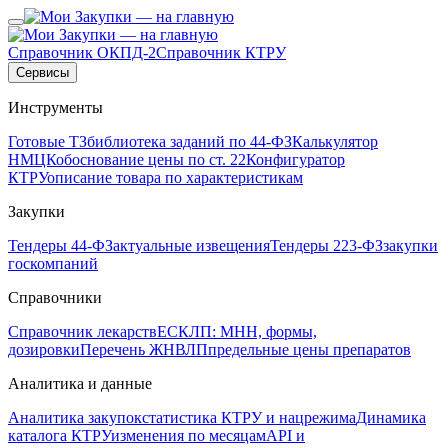
Справочник ОКПД-2
Справочник КТРУ
Сервисы
Инструменты
Готовые ТЗ
библиотека заданий по 44-ФЗ
Калькулятор
НМЦК
обоснование цены по ст. 22
Конфигуратор
КТРУ
описание товара по характеристикам
Закупки
Тендеры 44-ФЗ
актуальные извещения
Тендеры 223-ФЗ
закупки
госкомпаний
Справочники
Справочник лекарств
ЕСКЛП: МНН, формы,
дозировки
Перечень ЖНВЛП
предельные цены препаратов
Аналитика и данные
Аналитика закупок
статистика КТРУ и нацрежима
Динамика
каталога КТРУ
изменения по месяцам
API и