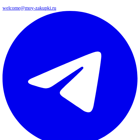
welcome@moy-zakupki.ru