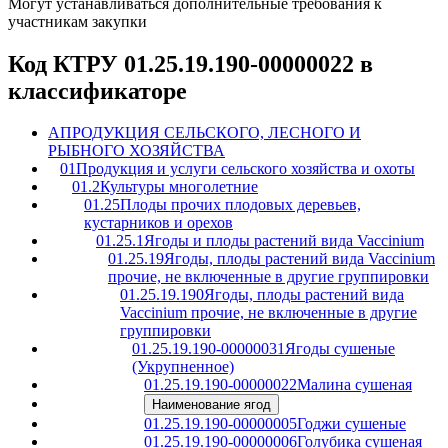
Могут устанавливаться дополнительные требования к
участникам закупки
Код КТРУ 01.25.19.190-00000022 в
классификаторе
A
ПРОДУКЦИЯ СЕЛЬСКОГО, ЛЕСНОГО И
РЫБНОГО ХОЗЯЙСТВА
01
Продукция и услуги сельского хозяйства и охоты
01.2
Культуры многолетние
01.25
Плоды прочих плодовых деревьев,
кустарников и орехов
01.25.1
Ягоды и плоды растений вида Vaccinium
01.25.19
Ягоды, плоды растений вида Vaccinium
прочие, не включенные в другие группировки
01.25.19.190
Ягоды, плоды растений вида
Vaccinium прочие, не включенные в другие
группировки
01.25.19.190-00000031
Ягоды сушеные
(Укрупненное)
01.25.19.190-00000022
Малина сушеная
Наименование ягод
01.25.19.190-00000005
Годжи сушеные
01.25.19.190-00000006
Голубика сушеная