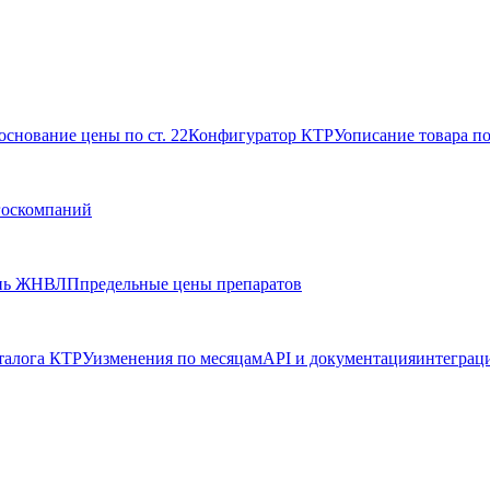
основание цены по ст. 22
Конфигуратор КТРУ
описание товара п
госкомпаний
нь ЖНВЛП
предельные цены препаратов
талога КТРУ
изменения по месяцам
API и документация
интеграц