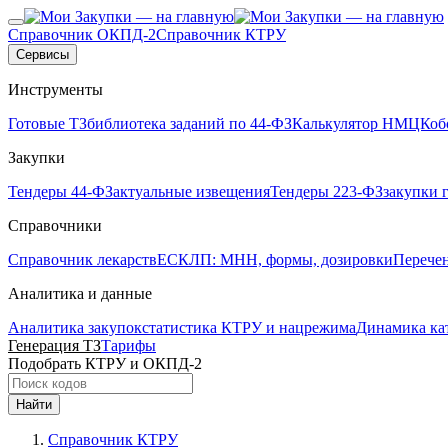
Справочник ОКПД-2
Справочник КТРУ
Сервисы
Инструменты
Готовые ТЗ
библиотека заданий по 44-ФЗ
Калькулятор НМЦК
об
Закупки
Тендеры 44-ФЗ
актуальные извещения
Тендеры 223-ФЗ
закупки 
Справочники
Справочник лекарств
ЕСКЛП: МНН, формы, дозировки
Перече
Аналитика и данные
Аналитика закупок
статистика КТРУ и нацрежима
Динамика ка
Генерация ТЗ
Тарифы
Подобрать КТРУ и ОКПД-2
Найти
Справочник КТРУ