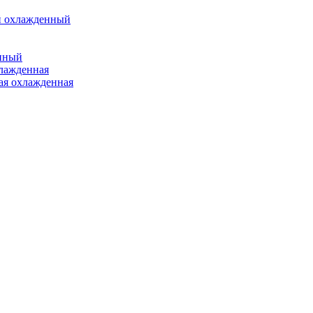
 охлажденный
нный
хлажденная
ая охлажденная