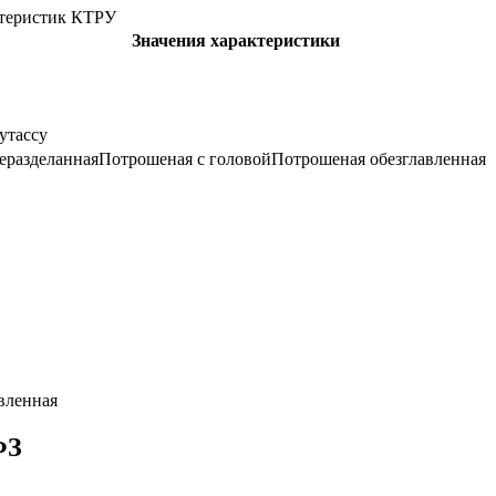
ктеристик КТРУ
Значения характеристики
утассу
еразделанная
Потрошеная с головой
Потрошеная обезглавленная
вленная
ФЗ