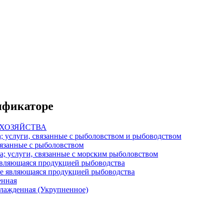
сификаторе
 ХОЗЯЙСТВА
; услуги, связанные с рыболовством и рыбоводством
вязанные с рыболовством
а; услуги, связанные с морским рыболовством
 являющаяся продукцией рыбоводства
не являющаяся продукцией рыбоводства
енная
хлажденная (Укрупненное)