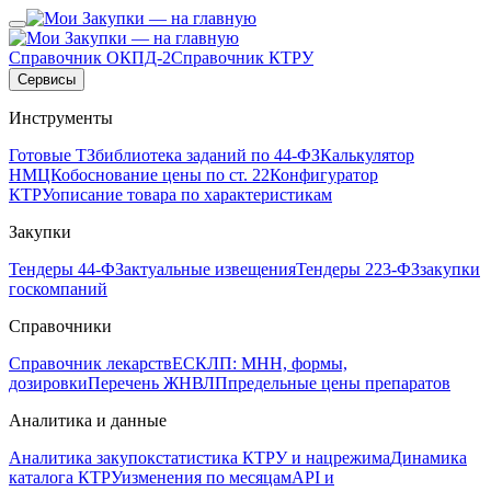
Справочник ОКПД-2
Справочник КТРУ
Сервисы
Инструменты
Готовые ТЗ
библиотека заданий по 44-ФЗ
Калькулятор
НМЦК
обоснование цены по ст. 22
Конфигуратор
КТРУ
описание товара по характеристикам
Закупки
Тендеры 44-ФЗ
актуальные извещения
Тендеры 223-ФЗ
закупки
госкомпаний
Справочники
Справочник лекарств
ЕСКЛП: МНН, формы,
дозировки
Перечень ЖНВЛП
предельные цены препаратов
Аналитика и данные
Аналитика закупок
статистика КТРУ и нацрежима
Динамика
каталога КТРУ
изменения по месяцам
API и