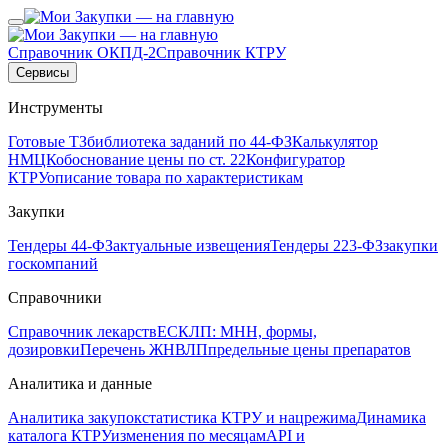
Справочник ОКПД-2
Справочник КТРУ
Сервисы
Инструменты
Готовые ТЗ
библиотека заданий по 44-ФЗ
Калькулятор
НМЦК
обоснование цены по ст. 22
Конфигуратор
КТРУ
описание товара по характеристикам
Закупки
Тендеры 44-ФЗ
актуальные извещения
Тендеры 223-ФЗ
закупки
госкомпаний
Справочники
Справочник лекарств
ЕСКЛП: МНН, формы,
дозировки
Перечень ЖНВЛП
предельные цены препаратов
Аналитика и данные
Аналитика закупок
статистика КТРУ и нацрежима
Динамика
каталога КТРУ
изменения по месяцам
API и