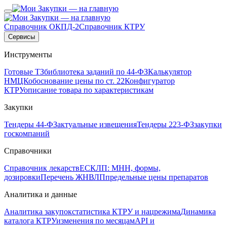
Справочник ОКПД-2
Справочник КТРУ
Сервисы
Инструменты
Готовые ТЗ
библиотека заданий по 44-ФЗ
Калькулятор
НМЦК
обоснование цены по ст. 22
Конфигуратор
КТРУ
описание товара по характеристикам
Закупки
Тендеры 44-ФЗ
актуальные извещения
Тендеры 223-ФЗ
закупки
госкомпаний
Справочники
Справочник лекарств
ЕСКЛП: МНН, формы,
дозировки
Перечень ЖНВЛП
предельные цены препаратов
Аналитика и данные
Аналитика закупок
статистика КТРУ и нацрежима
Динамика
каталога КТРУ
изменения по месяцам
API и