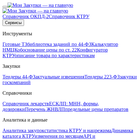
Справочник ОКПД-2
Справочник КТРУ
Сервисы
Инструменты
Готовые ТЗ
библиотека заданий по 44-ФЗ
Калькулятор
НМЦК
обоснование цены по ст. 22
Конфигуратор
КТРУ
описание товара по характеристикам
Закупки
Тендеры 44-ФЗ
актуальные извещения
Тендеры 223-ФЗ
закупки
госкомпаний
Справочники
Справочник лекарств
ЕСКЛП: МНН, формы,
дозировки
Перечень ЖНВЛП
предельные цены препаратов
Аналитика и данные
Аналитика закупок
статистика КТРУ и нацрежима
Динамика
каталога КТРУ
изменения по месяцам
API и