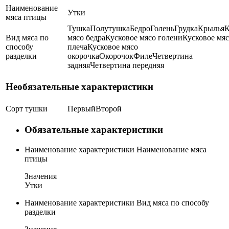
Наименование
Утки
мяса птицы
Тушка
Полутушка
Бедро
Голень
Грудка
Крылья
К
Вид мяса по
мясо бедра
Кусковое мясо голени
Кусковое мя
способу
плеча
Кусковое мясо
разделки
окорочка
Окорочок
Филе
Четвертина
задняя
Четвертина передняя
Необязательные характеристики
Сорт тушки
Первый
Второй
Обязательные характеристики
Наименование характеристики
Наименование мяса
птицы
Значения
Утки
Наименование характеристики
Вид мяса по способу
разделки