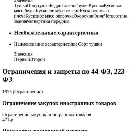
Значения
Тушка
Полутушка
Бедро
Голень
Грудка
Крылья
Кусковое
мясо бедра
Кусковое мясо голени
Кусковое мясо
плеча
Кусковое мясо окорочка
Окорочок
Филе
Четвертина
задняя
Четвертина передняя
Необязательные характеристики
Наименование характеристики
Сорт тушки
Значения
Первый
Второй
Ограничения и запреты по 44-ФЗ, 223-
ФЗ
1875 (Ограничение)
Ограничение закупок иностранных товаров
Ограничение закупок иностранных товаров
471-р
Попадает в аукционный перечень