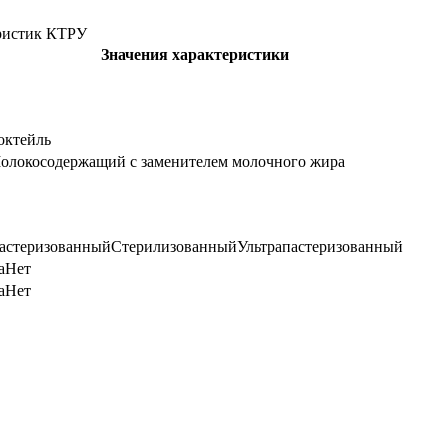
ристик КТРУ
Значения характеристики
октейль
олокосодержащий с заменителем молочного жира
астеризованный
Стерилизованный
Ультрапастеризованный
а
Нет
а
Нет