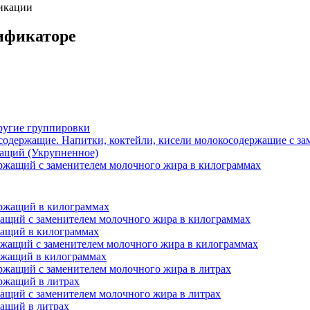
фикации
сификаторе
ругие группировки
осодержащие. Напитки, коктейли, кисели молокосодержащие с з
ащий (Укрупненное)
ржащий с заменителем молочного жира в килограммах
ржащий в килограммах
ащий с заменителем молочного жира в килограммах
ащий в килограммах
жащий с заменителем молочного жира в килограммах
ржащий в килограммах
ржащий с заменителем молочного жира в литрах
ржащий в литрах
ащий с заменителем молочного жира в литрах
ащий в литрах