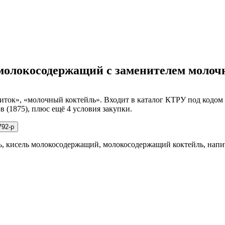
ь молокосодержащий с заменителем молоч
к», «молочный коктейль». Входит в каталог КТРУ под кодом 10
 (1875), плюс ещё 4 условия закупки.
792-р
 кисель молокосодержащий, молокосодержащий коктейль, напит