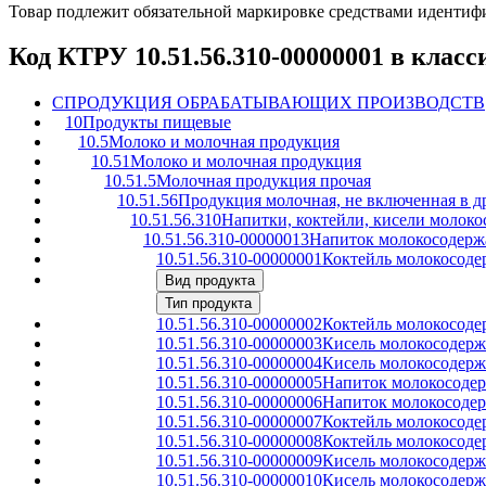
Товар подлежит обязательной маркировке средствами иденти
Код КТРУ 10.51.56.310-00000001 в клас
C
ПРОДУКЦИЯ ОБРАБАТЫВАЮЩИХ ПРОИЗВОДСТВ
10
Продукты пищевые
10.5
Молоко и молочная продукция
10.51
Молоко и молочная продукция
10.51.5
Молочная продукция прочая
10.51.56
Продукция молочная, не включенная в д
10.51.56.310
Напитки, коктейли, кисели молок
10.51.56.310-00000013
Напиток молокосодерж
10.51.56.310-00000001
Коктейль молокосоде
Вид продукта
Тип продукта
10.51.56.310-00000002
Коктейль молокосоде
10.51.56.310-00000003
Кисель молокосодерж
10.51.56.310-00000004
Кисель молокосодерж
10.51.56.310-00000005
Напиток молокосодер
10.51.56.310-00000006
Напиток молокосоде
10.51.56.310-00000007
Коктейль молокосоде
10.51.56.310-00000008
Коктейль молокосоде
10.51.56.310-00000009
Кисель молокосодерж
10.51.56.310-00000010
Кисель молокосодерж