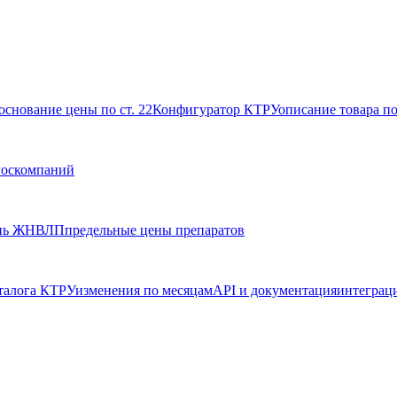
основание цены по ст. 22
Конфигуратор КТРУ
описание товара п
госкомпаний
нь ЖНВЛП
предельные цены препаратов
талога КТРУ
изменения по месяцам
API и документация
интеграц