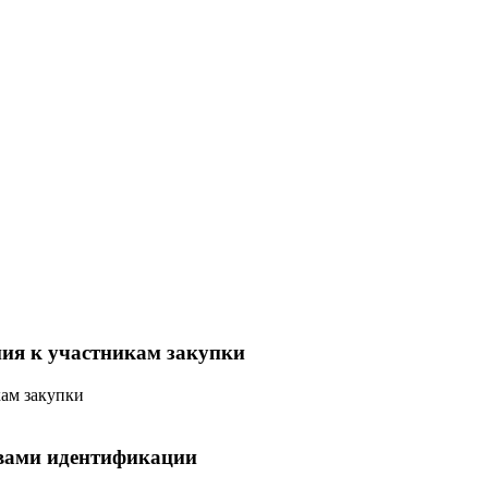
ния к участникам закупки
кам закупки
твами идентификации