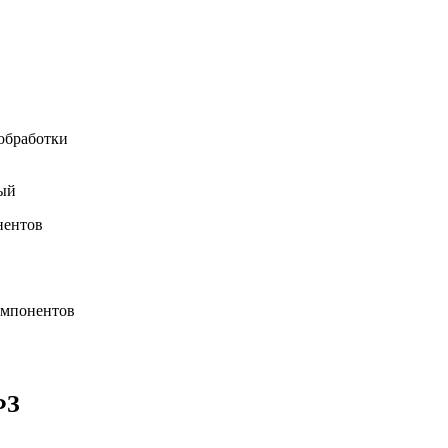
 обработки
ный
нентов
омпонентов
ФЗ