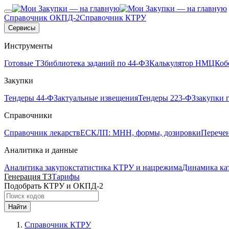
Справочник ОКПД-2
Справочник КТРУ
Сервисы
Инструменты
Готовые ТЗ
библиотека заданий по 44-ФЗ
Калькулятор НМЦК
об
Закупки
Тендеры 44-ФЗ
актуальные извещения
Тендеры 223-ФЗ
закупки 
Справочники
Справочник лекарств
ЕСКЛП: МНН, формы, дозировки
Перече
Аналитика и данные
Аналитика закупок
статистика КТРУ и нацрежима
Динамика ка
Генерация ТЗ
Тарифы
Подобрать КТРУ и ОКПД-2
Найти
Справочник КТРУ