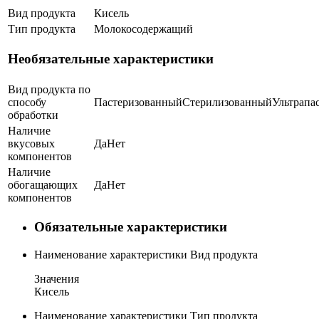
Вид продукта
Кисель
Тип продукта
Молокосодержащий
Необязательные характеристики
Вид продукта по
способу
Пастеризованный
Стерилизованный
Ультрапа
обработки
Наличие
вкусовых
Да
Нет
компонентов
Наличие
обогащающих
Да
Нет
компонентов
Обязательные характеристики
Наименование характеристики
Вид продукта
Значения
Кисель
Наименование характеристики
Тип продукта