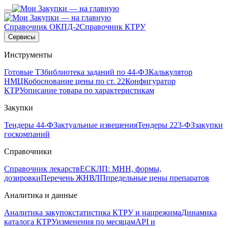
Справочник ОКПД-2
Справочник КТРУ
Сервисы
Инструменты
Готовые ТЗ
библиотека заданий по 44-ФЗ
Калькулятор
НМЦК
обоснование цены по ст. 22
Конфигуратор
КТРУ
описание товара по характеристикам
Закупки
Тендеры 44-ФЗ
актуальные извещения
Тендеры 223-ФЗ
закупки
госкомпаний
Справочники
Справочник лекарств
ЕСКЛП: МНН, формы,
дозировки
Перечень ЖНВЛП
предельные цены препаратов
Аналитика и данные
Аналитика закупок
статистика КТРУ и нацрежима
Динамика
каталога КТРУ
изменения по месяцам
API и