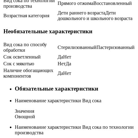
Вид сока по технологии
Прямого отжима
Восстановленный
производства
Дети раннего возраста
Дети
Возрастная категория
дошкольного и школьного возраста
Необязательные характеристики
Вид сока по способу
Стерилизованный
Пастеризованный
обработки
Сок осветленный
Да
Нет
Сок с мякотью
Нет
Да
Наличие обогащающих
Да
Нет
компонентов
Обязательные характеристики
Наименование характеристики
Вид сока
Значения
Овощной
Наименование характеристики
Вид сока по технологии
производства