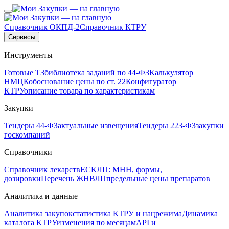
Справочник ОКПД-2
Справочник КТРУ
Сервисы
Инструменты
Готовые ТЗ
библиотека заданий по 44-ФЗ
Калькулятор
НМЦК
обоснование цены по ст. 22
Конфигуратор
КТРУ
описание товара по характеристикам
Закупки
Тендеры 44-ФЗ
актуальные извещения
Тендеры 223-ФЗ
закупки
госкомпаний
Справочники
Справочник лекарств
ЕСКЛП: МНН, формы,
дозировки
Перечень ЖНВЛП
предельные цены препаратов
Аналитика и данные
Аналитика закупок
статистика КТРУ и нацрежима
Динамика
каталога КТРУ
изменения по месяцам
API и