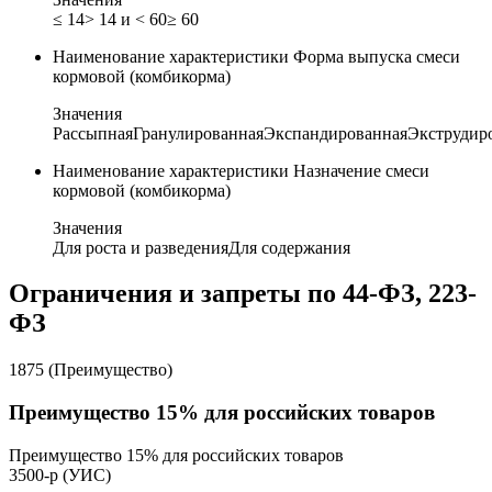
≤ 14
> 14 и < 60
≥ 60
Наименование характеристики
Форма выпуска смеси
кормовой (комбикорма)
Значения
Рассыпная
Гранулированная
Экспандированная
Экструдир
Наименование характеристики
Назначение смеси
кормовой (комбикорма)
Значения
Для роста и разведения
Для содержания
Ограничения и запреты по 44-ФЗ, 223-
ФЗ
1875 (Преимущество)
Преимущество 15% для российских товаров
Преимущество 15% для российских товаров
3500-р (УИС)