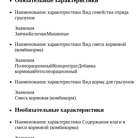
Обязательные характеристики
Наименование характеристики
Вид семейства отряда
грызунов
Значения
Заячьи
Беличьи
Мышиные
Наименование характеристики
Вид смеси кормовой
(комбикорма)
Значения
Полнорационный
Концентрат
Добавка
кормовая
Неполнорационный
Наименование характеристики
Вид корма для грызунов
Значения
Смесь кормовая (комбикорм)
Необязательные характеристики
Наименование характеристики
Содержания влаги в
смеси кормовой (комбикорма)
Значения