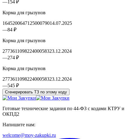
—
154 ₽
Корма для грызунов
1645200647125000790
14.07.2025
—
84 ₽
Корма для грызунов
2773611098224000583
23.12.2024
—
274 ₽
Корма для грызунов
2773611098224000583
23.12.2024
—
545 ₽
Сгенерировать ТЗ по этому коду
Готовые технические задания по 44-ФЗ с кодами КТРУ и
ОКПД2
Напишите нам:
welcome@moy-zakupki.ru