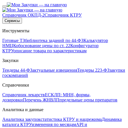
Справочник ОКПД-2
Справочник КТРУ
Сервисы
Инструменты
Готовые ТЗ
библиотека заданий по 44-ФЗ
Калькулятор
НМЦК
обоснование цены по ст. 22
Конфигуратор
КТРУ
описание товара по характеристикам
Закупки
Тендеры 44-ФЗ
актуальные извещения
Тендеры 223-ФЗ
закупки
госкомпаний
Справочники
Справочник лекарств
ЕСКЛП: МНН, формы,
дозировки
Перечень ЖНВЛП
предельные цены препаратов
Аналитика и данные
Аналитика закупок
статистика КТРУ и нацрежима
Динамика
каталога КТРУ
изменения по месяцам
API и