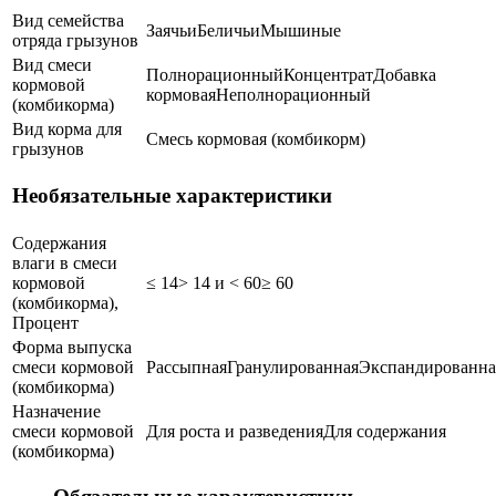
Вид семейства
Заячьи
Беличьи
Мышиные
отряда грызунов
Вид смеси
Полнорационный
Концентрат
Добавка
кормовой
кормовая
Неполнорационный
(комбикорма)
Вид корма для
Смесь кормовая (комбикорм)
грызунов
Необязательные характеристики
Содержания
влаги в смеси
кормовой
≤ 14
> 14 и < 60
≥ 60
(комбикорма),
Процент
Форма выпуска
смеси кормовой
Рассыпная
Гранулированная
Экспандированна
(комбикорма)
Назначение
смеси кормовой
Для роста и разведения
Для содержания
(комбикорма)