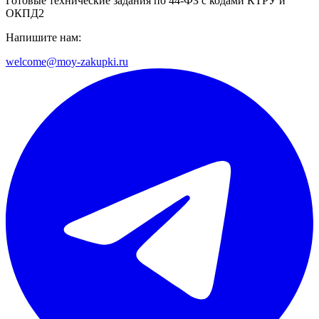
Готовые технические задания по 44-ФЗ с кодами КТРУ и
ОКПД2
Напишите нам:
welcome@moy-zakupki.ru