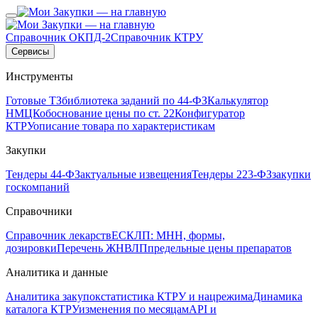
Справочник ОКПД-2
Справочник КТРУ
Сервисы
Инструменты
Готовые ТЗ
библиотека заданий по 44-ФЗ
Калькулятор
НМЦК
обоснование цены по ст. 22
Конфигуратор
КТРУ
описание товара по характеристикам
Закупки
Тендеры 44-ФЗ
актуальные извещения
Тендеры 223-ФЗ
закупки
госкомпаний
Справочники
Справочник лекарств
ЕСКЛП: МНН, формы,
дозировки
Перечень ЖНВЛП
предельные цены препаратов
Аналитика и данные
Аналитика закупок
статистика КТРУ и нацрежима
Динамика
каталога КТРУ
изменения по месяцам
API и