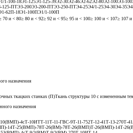
1/1-100-18
Э1-125
Э1-125-39
Э2-30
Э2-46
Э2-62
Э2-80
Э2-100
Э3-100
-125-ПТ
Э3-200
Э3-200-ПТ
Э3-250-ПТ
Э4-25
Э4/1-25
Э4-30
Э4-35
Э4
Э1-62П-18
Э1-100П
Э1/1-100П
≥ 70 и < 80
≥ 80 и < 92
≥ 92 и < 95
≥ 95 и < 100
≥ 100 и < 107
≥ 107 и
ого назначения
очных ткацких станках (П)
Ткань структуры 10 с измененным те
нного назначения
-10(ВМП)-4с
Т-10ИТ
Т-11
Т-11-ГВС-9
Т-11-752
Т-12-41
Т-13-270
Т-41
П)-14
Т-25(ВМП)-78
Т-26(ВМ)-78
Т-26(ВМП)
Т-26(ВМП)-14
Т-26(
-53(ВМП)-4с
Т-9/2(ВМ)
Т-9/2(ВМ)-270
Т-10ИТ-14