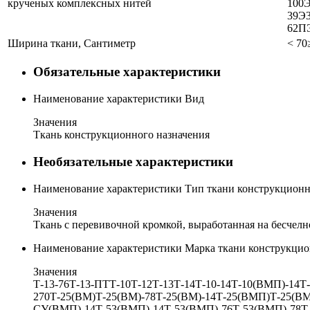
крученых комплексных нитей
100
Э
39
Э3
62П
Ширина ткани, Сантиметр
< 70
Обязательные характеристики
Наименование характеристики
Вид
Значения
Ткань конструкционного назначения
Необязательные характеристики
Наименование характеристики
Тип ткани конструкционн
Значения
Ткань с перевивочной кромкой, выработанная на бесчелн
Наименование характеристики
Марка ткани конструкцио
Значения
Т-13-76
Т-13-ПТ
Т-10
Т-12
Т-13
Т-14
Т-10-14
Т-10(ВМП)-14
Т
270
Т-25(ВМ)
Т-25(ВМ)-78
Т-25(ВМ)-14
Т-25(ВМП)
Т-25(ВМ
СУ(ВМП)-14
Т-53(ВМП)-14
Т-53(ВМП)-76
Т-53(ВМП)-78
Т