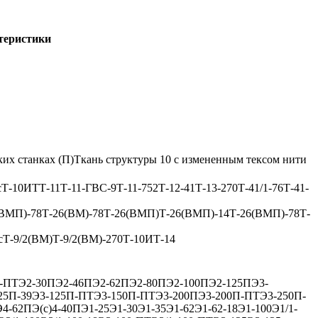
теристики
их станках (П)
Ткань структуры 10 с измененным тексом нити
с
Т-10ИТ
Т-11
Т-11-ГВС-9
Т-11-752
Т-12-41
Т-13-270
Т-41/1-76
Т-41-
(ВМП)-78
Т-26(ВМ)-78
Т-26(ВМП)
Т-26(ВМП)-14
Т-26(ВМП)-78
Т-
с
Т-9/2(ВМ)
Т-9/2(ВМ)-270
Т-10ИТ-14
-ПТ
Э2-30П
Э2-46П
Э2-62П
Э2-80П
Э2-100П
Э2-125П
Э3-
25П-39
Э3-125П-ПТ
Э3-150П-ПТ
Э3-200П
Э3-200П-ПТ
Э3-250П-
Э4-62П
Э(с)4-40П
Э1-25
Э1-30
Э1-35
Э1-62
Э1-62-18
Э1-100
Э1/1-