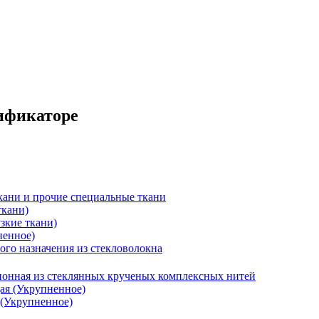
сификаторе
кани и прочие специальные ткани
ткани)
зкие ткани)
ненное)
ого назначения из стекловолокна
ионная из стеклянных крученых комплексных нитей
ая (Укрупненное)
 (Укрупненное)