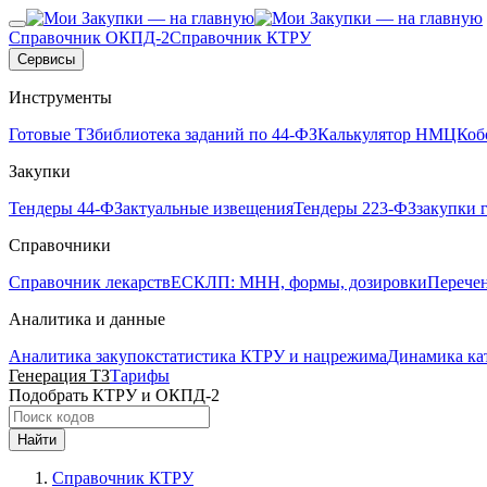
Справочник ОКПД-2
Справочник КТРУ
Сервисы
Инструменты
Готовые ТЗ
библиотека заданий по 44-ФЗ
Калькулятор НМЦК
об
Закупки
Тендеры 44-ФЗ
актуальные извещения
Тендеры 223-ФЗ
закупки 
Справочники
Справочник лекарств
ЕСКЛП: МНН, формы, дозировки
Перече
Аналитика и данные
Аналитика закупок
статистика КТРУ и нацрежима
Динамика ка
Генерация ТЗ
Тарифы
Подобрать КТРУ и ОКПД-2
Найти
Справочник КТРУ