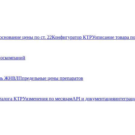
основание цены по ст. 22
Конфигуратор КТРУ
описание товара п
госкомпаний
нь ЖНВЛП
предельные цены препаратов
талога КТРУ
изменения по месяцам
API и документация
интеграц