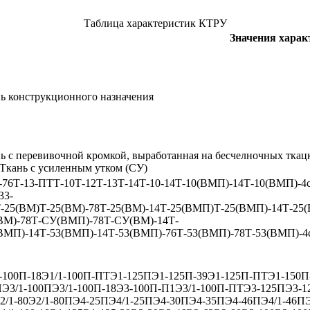
Таблица характеристик КТРУ
Значения харак
ь конструкционного назначения
ь с перевивочной кромкой, выработанная на бесчелночных ткацк
Ткань с усиленным утком (СУ)
-76
Т-13-ПТ
Т-10
Т-12
Т-13
Т-14
Т-10-14
Т-10(ВМП)-14
Т-10(ВМП)-4
33-
-25(ВМ)
Т-25(ВМ)-78
Т-25(ВМ)-14
Т-25(ВМП)
Т-25(ВМП)-14
Т-25
ВМ)-78
Т-СУ(ВМП)-78
Т-СУ(ВМ)-14
Т-
ВМП)-14
Т-53(ВМП)-14
Т-53(ВМП)-76
Т-53(ВМП)-78
Т-53(ВМП)-4
-100П-18
Э1/1-100П-ПТ
Э1-125П
Э1-125П-39
Э1-125П-ПТ
Э1-150П
П
Э3/1-100П
Э3/1-100П-18
Э3-100П-П1
Э3/1-100П-ПТ
Э3-125П
Э3-1
2/1-80
Э2/1-80П
Э4-25П
Э4/1-25П
Э4-30П
Э4-35П
Э4-46П
Э4/1-46П