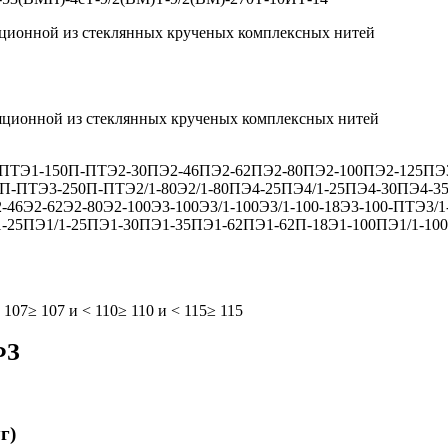
яционной из стеклянных крученых комплексных нитей
яционной из стеклянных крученых комплексных нитей
-ПТ
Э1-150П-ПТ
Э2-30П
Э2-46П
Э2-62П
Э2-80П
Э2-100П
Э2-125П
Э
0П-ПТ
Э3-250П-ПТ
Э2/1-80
Э2/1-80П
Э4-25П
Э4/1-25П
Э4-30П
Э4-3
-46
Э2-62
Э2-80
Э2-100
Э3-100
Э3/1-100
Э3/1-100-18
Э3-100-ПТ
Э3/1
1-25П
Э1/1-25П
Э1-30П
Э1-35П
Э1-62П
Э1-62П-18
Э1-100П
Э1/1-10
 107
≥ 107 и < 110
≥ 110 и < 115
≥ 115
ФЗ
г)