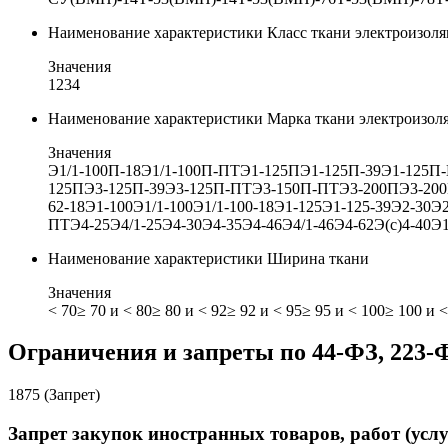
Наименование характеристики
Класс ткани электроизол
Значения
1
2
3
4
Наименование характеристики
Марка ткани электроизол
Значения
Э1/1-100П-18
Э1/1-100П-ПТ
Э1-125П
Э1-125П-39
Э1-125П
125П
Э3-125П-39
Э3-125П-ПТ
Э3-150П-ПТ
Э3-200П
Э3-20
62-18
Э1-100
Э1/1-100
Э1/1-100-18
Э1-125
Э1-125-39
Э2-30
Э2
ПТ
Э4-25
Э4/1-25
Э4-30
Э4-35
Э4-46
Э4/1-46
Э4-62
Э(с)4-40
Э
Наименование характеристики
Ширина ткани
Значения
< 70
≥ 70 и < 80
≥ 80 и < 92
≥ 92 и < 95
≥ 95 и < 100
≥ 100 и <
Ограничения и запреты по 44-ФЗ, 223-
1875 (Запрет)
Запрет закупок иностранных товаров, работ (услу