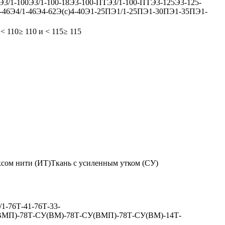
Э3/1-100
Э3/1-100-18
Э3-100-ПТ
Э3/1-100-ПТ
Э3-125
Э3-125-
-46
Э4/1-46
Э4-62
Э(с)4-40
Э1-25П
Э1/1-25П
Э1-30П
Э1-35П
Э1-
 < 110
≥ 110 и < 115
≥ 115
ксом нити (ИТ)
Ткань с усиленным утком (СУ)
/1-76
Т-41-76
Т-33-
ВМП)-78
Т-СУ(ВМ)-78
Т-СУ(ВМП)-78
Т-СУ(ВМ)-14
Т-