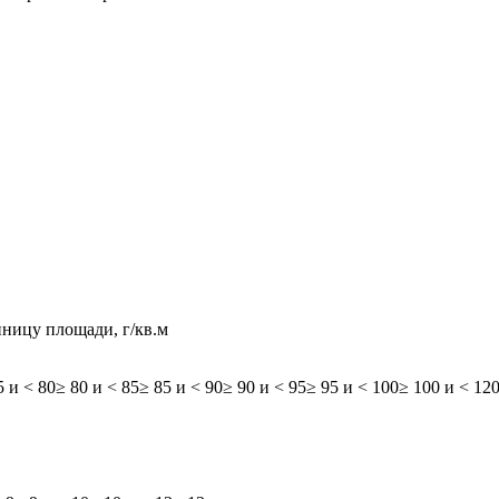
иницу площади, г/кв.м
5 и < 80
≥ 80 и < 85
≥ 85 и < 90
≥ 90 и < 95
≥ 95 и < 100
≥ 100 и < 12