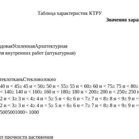
Таблица характеристик КТРУ
Значения хар
ядовая
Усиленная
Архитектурная
ля внутренних работ (штукатурная)
теклоткань
Стекловолокно
 40 и < 45
≥ 45 и < 50
≥ 50 и < 55
≥ 55 и < 60
≥ 60 и < 75
≥ 75 и < 80
≥
 < 140
≥ 140 и < 160
≥ 160 и < 180
≥ 180 и < 200
≥ 200 и < 250
≥ 250 
 2 и < 3
≥ 3 и < 4
≥ 4 и < 5
≥ 5 и < 6
≥ 6 и < 7
≥ 7 и < 8
≥ 8 и < 9
≥ 9 и <
 2 и < 3
≥ 3 и < 4
≥ 4 и < 5
≥ 5 и < 6
≥ 6 и < 7
≥ 7 и < 8
≥ 8 и < 9
≥ 9 и <
 500
500
1000
> 1000
от прочности растяжения