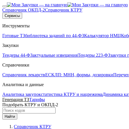
Справочник ОКПД-2
Справочник КТРУ
Сервисы
Инструменты
Готовые ТЗ
библиотека заданий по 44-ФЗ
Калькулятор НМЦК
об
Закупки
Тендеры 44-ФЗ
актуальные извещения
Тендеры 223-ФЗ
закупки 
Справочники
Справочник лекарств
ЕСКЛП: МНН, формы, дозировки
Перече
Аналитика и данные
Аналитика закупок
статистика КТРУ и нацрежима
Динамика ка
Генерация ТЗ
Тарифы
Подобрать КТРУ и ОКПД-2
Найти
Справочник КТРУ