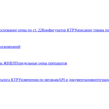
основание цены по ст. 22
Конфигуратор КТРУ
описание товара п
госкомпаний
нь ЖНВЛП
предельные цены препаратов
талога КТРУ
изменения по месяцам
API и документация
интеграц