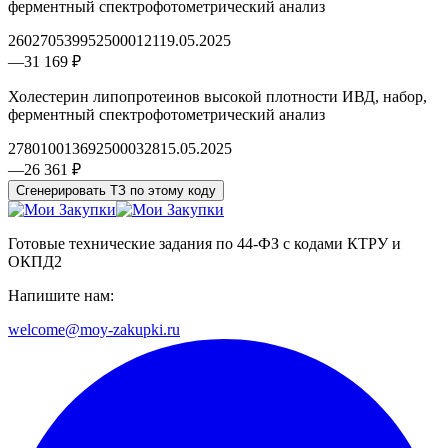
ферментный спектрофотометрический анализ
2602705399525000121
19.05.2025
—
31 169 ₽
Холестерин липопротеинов высокой плотности ИВД, набор,
ферментный спектрофотометрический анализ
2780100136925000328
15.05.2025
—
26 361 ₽
Сгенерировать ТЗ по этому коду
Готовые технические задания по 44-ФЗ с кодами КТРУ и
ОКПД2
Напишите нам:
welcome@moy-zakupki.ru