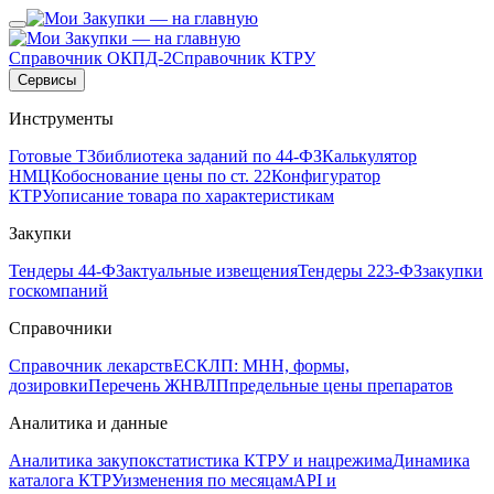
Справочник ОКПД-2
Справочник КТРУ
Сервисы
Инструменты
Готовые ТЗ
библиотека заданий по 44-ФЗ
Калькулятор
НМЦК
обоснование цены по ст. 22
Конфигуратор
КТРУ
описание товара по характеристикам
Закупки
Тендеры 44-ФЗ
актуальные извещения
Тендеры 223-ФЗ
закупки
госкомпаний
Справочники
Справочник лекарств
ЕСКЛП: МНН, формы,
дозировки
Перечень ЖНВЛП
предельные цены препаратов
Аналитика и данные
Аналитика закупок
статистика КТРУ и нацрежима
Динамика
каталога КТРУ
изменения по месяцам
API и