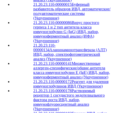
21.20.23.110-00000015
Буферный
разбавитель образцов ИВД, автоматические/
полуавтоматические системы
(Укрупненное)
21.20.23.110-00000086
Вирус простого
герпеса 1 и 2 тип антитела класса
иммуноглобулин G (IgG) ИВД, набор,
иммуноферментный анализ (ИФА)
(Укрупненное)
21.20.23.110-
00000134
Аланинаминотрансфераза (АЛТ)
ИВД, набор, спектрофотометрический
анализ (Укрупненное)
21.20.23.110-00000141
Множественные
аллерген-специфические/общие антитела
класса иммуноглобулин Е (IgE) ИВД, набор,
иммуноферментный анализ (Укрупненное)
21.20.23.110-00000172
Реагент для удаления
иммуноглобулинов ИВД (Укрупненное)
21.20.23.110-00000178
Растворимый
рецептор 1 сосудистого эндотелиального
фактора роста ИВД, набор,
иммунофлуоресцентный анализ
(Укрупненное)