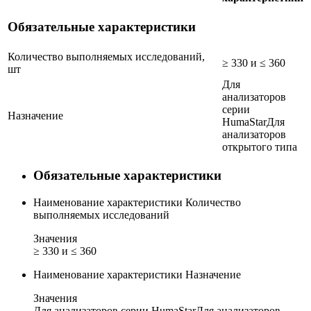
Обязательные характеристики
Количество выполняемых исследований,
≥ 330 и ≤ 360
шт
Для
анализаторов
серии
Назначение
HumaStar
Для
анализаторов
открытого типа
Обязательные характеристики
Наименование характеристики
Количество
выполняемых исследований
Значения
≥ 330 и ≤ 360
Наименование характеристики
Назначение
Значения
Для анализаторов серии HumaStar
Для анализаторов