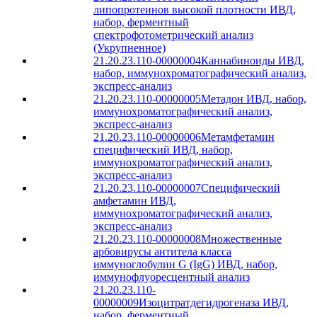
липопротеинов высокой плотности ИВД,
набор, ферментный
спектрофотометрический анализ
(Укрупненное)
21.20.23.110-00000004
Каннабиноиды ИВД,
набор, иммунохроматографический анализ,
экспресс-анализ
21.20.23.110-00000005
Метадон ИВД, набор,
иммунохроматографический анализ,
экспресс-анализ
21.20.23.110-00000006
Метамфетамин
специфический ИВД, набор,
иммунохроматографический анализ,
экспресс-анализ
21.20.23.110-00000007
Специфический
амфетамин ИВД,
иммунохроматографический анализ,
экспресс-анализ
21.20.23.110-00000008
Множественные
арбовирусы антитела класса
иммуноглобулин G (IgG) ИВД, набор,
иммунофлуоресцентный анализ
21.20.23.110-
00000009
Изоцитратдегидрогеназа ИВД,
набор, ферментный