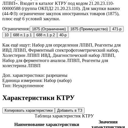
ЛПВП». Входит в каталог КТРУ под кодом 21.20.23.110-
00000588 (группа ОКПД2 21.20.23.110). Для закупки важно
(44-ФЗ): ограничение закупок иностранных товаров (1875),
плюс ещё 6 условий закупки.
Ограничения:
1875 (Ограничение)
1875 (Преимущество)
471-р
10
688 п.1 р.1
688 п.1 р.2
40-р
Как ещё ищут:
Набор для определения ЛПВП, Реагенты для
ИВД ЛПВП, Ферментный спектрофотометрический набор,
Холестерин ЛПВП ИВД, Диагностический набор ЛПВП,
Набор для ферментного анализа ЛПВП, Реагенты для
холестерина ЛПВП
Доп. характеристики: разрешены
Единица измерения: Набор (набор)
Тип: Неукрупненное
Характеристики КТРУ
Копировать характеристики
Добавить в ТЗ
Таблица характеристик КТРУ
Значения
Наименование характеристики
характеристики