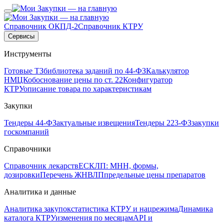
Справочник ОКПД-2
Справочник КТРУ
Сервисы
Инструменты
Готовые ТЗ
библиотека заданий по 44-ФЗ
Калькулятор
НМЦК
обоснование цены по ст. 22
Конфигуратор
КТРУ
описание товара по характеристикам
Закупки
Тендеры 44-ФЗ
актуальные извещения
Тендеры 223-ФЗ
закупки
госкомпаний
Справочники
Справочник лекарств
ЕСКЛП: МНН, формы,
дозировки
Перечень ЖНВЛП
предельные цены препаратов
Аналитика и данные
Аналитика закупок
статистика КТРУ и нацрежима
Динамика
каталога КТРУ
изменения по месяцам
API и