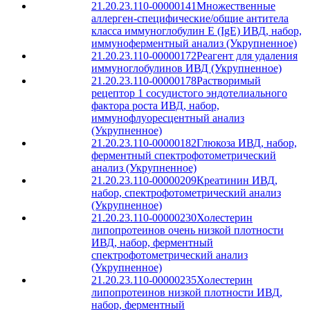
21.20.23.110-00000141
Множественные
аллерген-специфические/общие антитела
класса иммуноглобулин Е (IgE) ИВД, набор,
иммуноферментный анализ (Укрупненное)
21.20.23.110-00000172
Реагент для удаления
иммуноглобулинов ИВД (Укрупненное)
21.20.23.110-00000178
Растворимый
рецептор 1 сосудистого эндотелиального
фактора роста ИВД, набор,
иммунофлуоресцентный анализ
(Укрупненное)
21.20.23.110-00000182
Глюкоза ИВД, набор,
ферментный спектрофотометрический
анализ (Укрупненное)
21.20.23.110-00000209
Креатинин ИВД,
набор, спектрофотометрический анализ
(Укрупненное)
21.20.23.110-00000230
Холестерин
липопротеинов очень низкой плотности
ИВД, набор, ферментный
спектрофотометрический анализ
(Укрупненное)
21.20.23.110-00000235
Холестерин
липопротеинов низкой плотности ИВД,
набор, ферментный