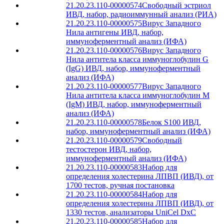
21.20.23.110-00000574
Свободный эстриол
ИВД, набор, радиоиммунный анализ (РИА)
21.20.23.110-00000575
Вирус Западного
Нила антигены ИВД, набор,
иммуноферментный анализ (ИФА)
21.20.23.110-00000576
Вирус Западного
Нила антитела класса иммуноглобулин G
(IgG) ИВД, набор, иммуноферментный
анализ (ИФА)
21.20.23.110-00000577
Вирус Западного
Нила антитела класса иммуноглобулин М
(IgМ) ИВД, набор, иммуноферментный
анализ (ИФА)
21.20.23.110-00000578
Белок S100 ИВД,
набор, иммуноферментный анализ (ИФА)
21.20.23.110-00000579
Свободный
тестостерон ИВД, набор,
иммуноферментный анализ (ИФА)
21.20.23.110-00000583
Набор для
определения холестерина ЛПВП (ИВД), от
1700 тестов, ручная постановка
21.20.23.110-00000584
Набор для
определения холестерина ЛПВП (ИВД), от
1330 тестов, анализаторы UniCel DxC
21.20.23.110-00000585
Набор для