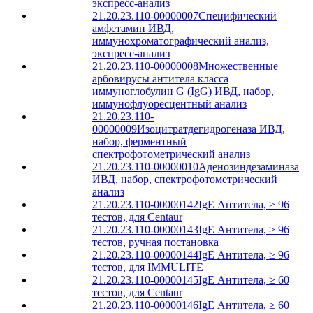
экспресс-анализ
21.20.23.110-00000007
Специфический
амфетамин ИВД,
иммунохроматографический анализ,
экспресс-анализ
21.20.23.110-00000008
Множественные
арбовирусы антитела класса
иммуноглобулин G (IgG) ИВД, набор,
иммунофлуоресцентный анализ
21.20.23.110-
00000009
Изоцитратдегидрогеназа ИВД,
набор, ферментный
спектрофотометрический анализ
21.20.23.110-00000010
Аденозиндезаминаза
ИВД, набор, спектрофотометрический
анализ
21.20.23.110-00000142
IgE Антитела, ≥ 96
тестов, для Centaur
21.20.23.110-00000143
IgE Антитела, ≥ 96
тестов, ручная постановка
21.20.23.110-00000144
IgE Антитела, ≥ 96
тестов, для IMMULITE
21.20.23.110-00000145
IgE Антитела, ≥ 60
тестов, для Centaur
21.20.23.110-00000146
IgE Антитела, ≥ 60