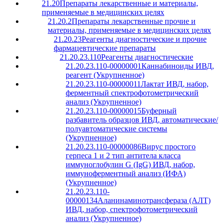
21.20
Препараты лекарственные и материалы,
применяемые в медицинских целях
21.20.2
Препараты лекарственные прочие и
материалы, применяемые в медицинских целях
21.20.23
Реагенты диагностические и прочие
фармацевтические препараты
21.20.23.110
Реагенты диагностические
21.20.23.110-00000001
Каннабиноиды ИВД,
реагент (Укрупненное)
21.20.23.110-00000011
Лактат ИВД, набор,
ферментный спектрофотометрический
анализ (Укрупненное)
21.20.23.110-00000015
Буферный
разбавитель образцов ИВД, автоматические/
полуавтоматические системы
(Укрупненное)
21.20.23.110-00000086
Вирус простого
герпеса 1 и 2 тип антитела класса
иммуноглобулин G (IgG) ИВД, набор,
иммуноферментный анализ (ИФА)
(Укрупненное)
21.20.23.110-
00000134
Аланинаминотрансфераза (АЛТ)
ИВД, набор, спектрофотометрический
анализ (Укрупненное)