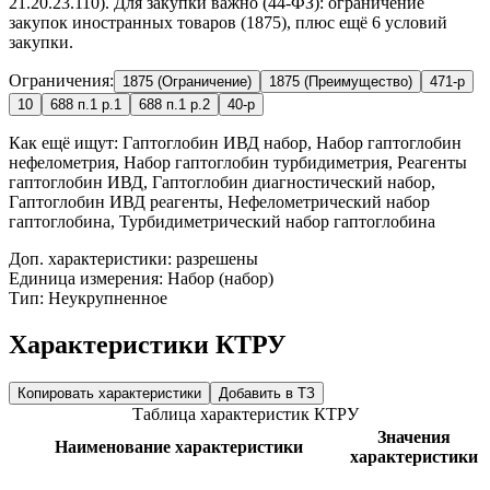
21.20.23.110). Для закупки важно (44-ФЗ): ограничение
закупок иностранных товаров (1875), плюс ещё 6 условий
закупки.
Ограничения:
1875 (Ограничение)
1875 (Преимущество)
471-р
10
688 п.1 р.1
688 п.1 р.2
40-р
Как ещё ищут:
Гаптоглобин ИВД набор, Набор гаптоглобин
нефелометрия, Набор гаптоглобин турбидиметрия, Реагенты
гаптоглобин ИВД, Гаптоглобин диагностический набор,
Гаптоглобин ИВД реагенты, Нефелометрический набор
гаптоглобина, Турбидиметрический набор гаптоглобина
Доп. характеристики: разрешены
Единица измерения: Набор (набор)
Тип: Неукрупненное
Характеристики КТРУ
Копировать характеристики
Добавить в ТЗ
Таблица характеристик КТРУ
Значения
Наименование характеристики
характеристики