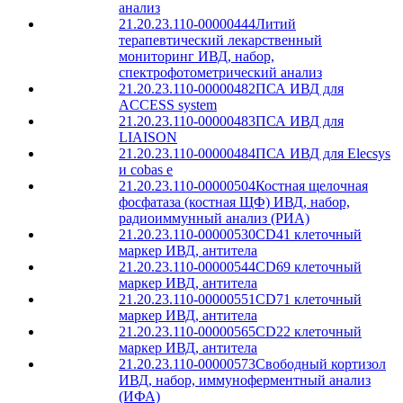
анализ
21.20.23.110-00000444
Литий
терапевтический лекарственный
мониторинг ИВД, набор,
спектрофотометрический анализ
21.20.23.110-00000482
ПСА ИВД для
ACCESS system
21.20.23.110-00000483
ПСА ИВД для
LIAISON
21.20.23.110-00000484
ПСА ИВД для Elecsys
и cobas е
21.20.23.110-00000504
Костная щелочная
фосфатаза (костная ЩФ) ИВД, набор,
радиоиммунный анализ (РИА)
21.20.23.110-00000530
CD41 клеточный
маркер ИВД, антитела
21.20.23.110-00000544
CD69 клеточный
маркер ИВД, антитела
21.20.23.110-00000551
CD71 клеточный
маркер ИВД, антитела
21.20.23.110-00000565
CD22 клеточный
маркер ИВД, антитела
21.20.23.110-00000573
Свободный кортизол
ИВД, набор, иммуноферментный анализ
(ИФА)