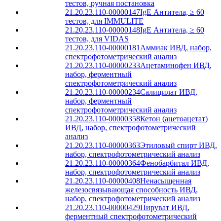
тестов, ручная постановка
21.20.23.110-00000147
IgE Антитела, ≥ 60
тестов, для IMMULITE
21.20.23.110-00000148
IgE Антитела, ≥ 60
тестов, для VIDAS
21.20.23.110-00000181
Аммиак ИВД, набор,
спектрофотометрический анализ
21.20.23.110-00000233
Ацетаминофен ИВД,
набор, ферментный
спектрофотометрический анализ
21.20.23.110-00000234
Салицилат ИВД,
набор, ферментный
спектрофотометрический анализ
21.20.23.110-00000358
Кетон (ацетоацетат)
ИВД, набор, спектрофотометрический
анализ
21.20.23.110-00000363
Этиловый спирт ИВД,
набор, спектрофотометрический анализ
21.20.23.110-00000364
Фенобарбитал ИВД,
набор, спектрофотометрический анализ
21.20.23.110-00000408
Ненасыщенная
железосвязывающая способность ИВД,
набор, спектрофотометрический анализ
21.20.23.110-00000429
Пируват ИВД,
ферментный спектрофотометрический