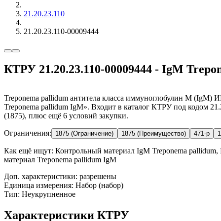
21.20.23.110
21.20.23.110-00009444
КТРУ 21.20.23.110-00009444 - IgM Trepo
Treponema pallidum антитела класса иммуноглобулин M (IgM) 
Treponema pallidum IgM». Входит в каталог КТРУ под кодом 21
(1875), плюс ещё 6 условий закупки.
Ограничения:
1875 (Ограничение)
1875 (Преимущество)
471-р
1
Как ещё ищут:
Контрольный материал IgM Treponema pallidum, 
материал Treponema pallidum IgM
Доп. характеристики: разрешены
Единица измерения: Набор (набор)
Тип: Неукрупненное
Характеристики КТРУ