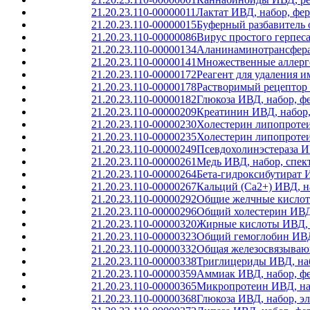
21.20.23.110-00000011
Лактат ИВД, набор, фе
21.20.23.110-00000015
Буферный разбавитель 
21.20.23.110-00000086
Вирус простого герпес
21.20.23.110-00000134
Аланинаминотрансфераз
21.20.23.110-00000141
Множественные аллерге
21.20.23.110-00000172
Реагент для удаления 
21.20.23.110-00000178
Растворимый рецептор 
21.20.23.110-00000182
Глюкоза ИВД, набор, ф
21.20.23.110-00000209
Креатинин ИВД, набор,
21.20.23.110-00000230
Холестерин липопротеи
21.20.23.110-00000235
Холестерин липопротеи
21.20.23.110-00000249
Псевдохолинэстераза И
21.20.23.110-00000261
Медь ИВД, набор, спек
21.20.23.110-00000264
Бета-гидроксибутират 
21.20.23.110-00000267
Кальций (Ca2+) ИВД, н
21.20.23.110-00000292
Общие желчные кислот
21.20.23.110-00000296
Общий холестерин ИВД,
21.20.23.110-00000320
Жирные кислоты ИВД, н
21.20.23.110-00000323
Общий гемоглобин ИВД,
21.20.23.110-00000332
Общая железосвязывающ
21.20.23.110-00000338
Триглицериды ИВД, на
21.20.23.110-00000359
Аммиак ИВД, набор, ф
21.20.23.110-00000365
Микропротеин ИВД, наб
21.20.23.110-00000368
Глюкоза ИВД, набор, э