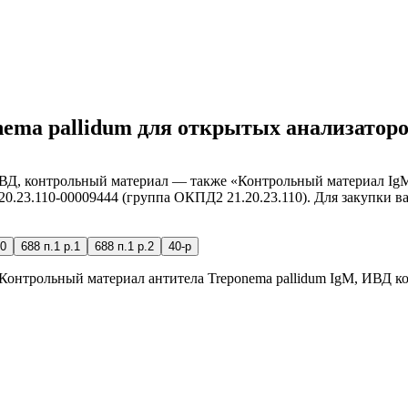
nema pallidum для открытых анализаторов
ИВД, контрольный материал — также «Контрольный материал IgM
.20.23.110-00009444 (группа ОКПД2 21.20.23.110). Для закупки 
0
688 п.1 р.1
688 п.1 р.2
40-р
Контрольный материал антитела Treponema pallidum IgM, ИВД к