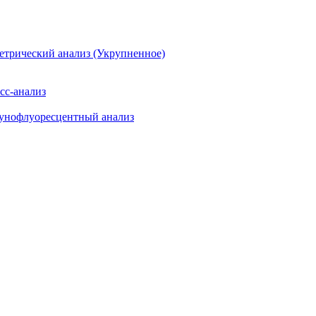
етрический анализ (Укрупненное)
сс-анализ
мунофлуоресцентный анализ