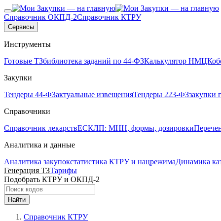
Справочник ОКПД-2
Справочник КТРУ
Сервисы
Инструменты
Готовые ТЗ
библиотека заданий по 44-ФЗ
Калькулятор НМЦК
об
Закупки
Тендеры 44-ФЗ
актуальные извещения
Тендеры 223-ФЗ
закупки 
Справочники
Справочник лекарств
ЕСКЛП: МНН, формы, дозировки
Перече
Аналитика и данные
Аналитика закупок
статистика КТРУ и нацрежима
Динамика ка
Генерация ТЗ
Тарифы
Подобрать КТРУ и ОКПД-2
Найти
Справочник КТРУ