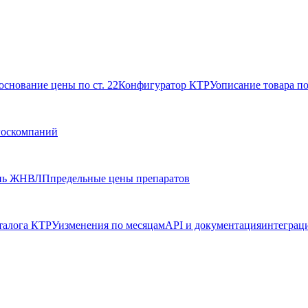
основание цены по ст. 22
Конфигуратор КТРУ
описание товара п
госкомпаний
нь ЖНВЛП
предельные цены препаратов
талога КТРУ
изменения по месяцам
API и документация
интеграц