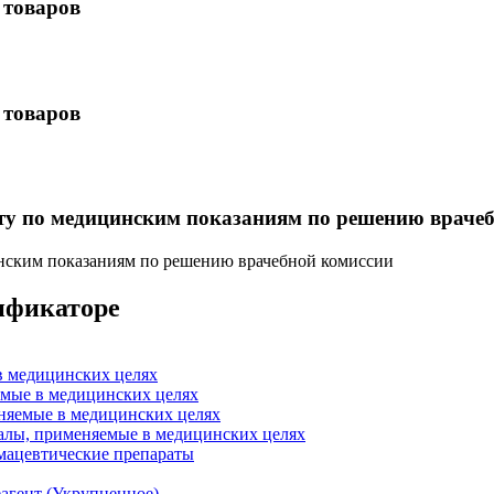
 товаров
 товаров
нту по медицинским показаниям по решению враче
инским показаниям по решению врачебной комиссии
сификаторе
в медицинских целях
емые в медицинских целях
няемые в медицинских целях
алы, применяемые в медицинских целях
мацевтические препараты
агент (Укрупненное)