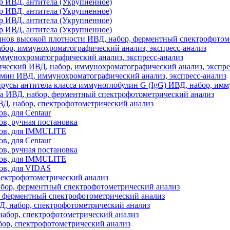
 ИВД, антитела (Укрупненное)
 ИВД, антитела (Укрупненное)
 ИВД, антитела (Укрупненное)
 ИВД, антитела (Укрупненное)
нов высокой плотности ИВД, набор, ферментный спектрофотом
ор, иммунохроматографический анализ, экспресс-анализ
ммунохроматографический анализ, экспресс-анализ
еский ИВД, набор, иммунохроматографический анализ, экспре
мин ИВД, иммунохроматографический анализ, экспресс-анализ
усы антитела класса иммуноглобулин G (IgG) ИВД, набор, им
а ИВД, набор, ферментный спектрофотометрический анализ
Д, набор, спектрофотометрический анализ
ов, для Centaur
тов, ручная постановка
стов, для IMMULITE
ов, для Centaur
тов, ручная постановка
стов, для IMMULITE
тов, для VIDAS
пектрофотометрический анализ
бор, ферментный спектрофотометрический анализ
, ферментный спектрофотометрический анализ
ВД, набор, спектрофотометрический анализ
абор, спектрофотометрический анализ
ор, спектрофотометрический анализ