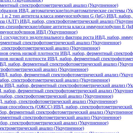
рментный спектрофотометрический анализ (Укрупненное)
образцов ИВД, автоматические/полуавтоматические системы (У
а 1 и 2 тип антитела класса иммуноглобулин G (IgG) ИВД, набо
а (АЛТ) ИВД, набор, спектрофотометрический анализ (Укрупн
н-специфические/общие антитела класса иммуноглобулин Е (Ig
иммуноглобулинов ИВД (Укрупненное)
1 сосудистого эндотелиального фактора роста ИВД, набор, имм
ерментный спектрофотометрический анализ (Укрупненное)
 спектрофотометрический анализ (Укрупненное)
нов очень низкой плотности ИВД, набор, ферментный спектроф
нов низкой плотности ИВД, набор, ферментный спектрофотомет
ВД, набор, ферментный спектрофотометрический анализ (Укруп
трофотометрический анализ (Укрупненное)
ИВД, набор, ферментный спектрофотометрический анализ (Укру
абор, спектрофотометрический анализ (Укрупненное)
ы ИВД, набор, ферментный спектрофотометрический анализ (У
 набор, ферментный спектрофотометрический анализ (Укрупне
абор, спектрофотометрический анализ (Укрупненное)
 набор, спектрофотометрический анализ (Укрупненное)
ая способность (ОЖСС) ИВД, набор, спектрофотометрический 
бор, ферментный спектрофотометрический анализ (Укрупненное
ерментный спектрофотометрический анализ (Укрупненное)
ор, спектрофотометрический анализ (Укрупненное)
лектрометрический анализ (Укрупненное)