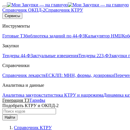
Справочник ОКПД-2
Справочник КТРУ
Сервисы
Инструменты
Готовые ТЗ
библиотека заданий по 44-ФЗ
Калькулятор НМЦК
об
Закупки
Тендеры 44-ФЗ
актуальные извещения
Тендеры 223-ФЗ
закупки 
Справочники
Справочник лекарств
ЕСКЛП: МНН, формы, дозировки
Перече
Аналитика и данные
Аналитика закупок
статистика КТРУ и нацрежима
Динамика ка
Генерация ТЗ
Тарифы
Подобрать КТРУ и ОКПД-2
Найти
Справочник КТРУ