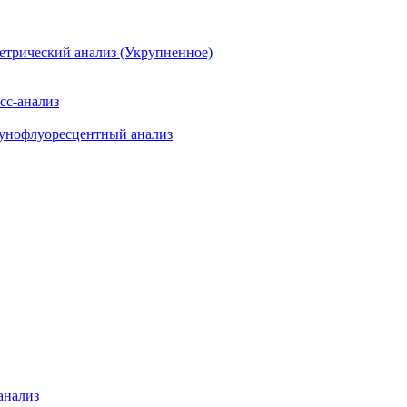
етрический анализ (Укрупненное)
сс-анализ
мунофлуоресцентный анализ
анализ