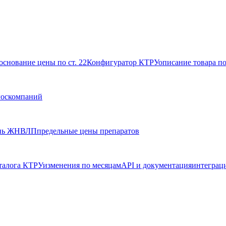
основание цены по ст. 22
Конфигуратор КТРУ
описание товара п
госкомпаний
нь ЖНВЛП
предельные цены препаратов
талога КТРУ
изменения по месяцам
API и документация
интеграц