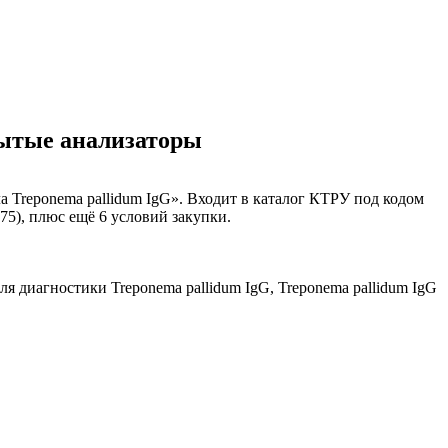
крытые анализаторы
а Treponema pallidum IgG». Входит в каталог КТРУ под кодом
75), плюс ещё 6 условий закупки.
для диагностики Treponema pallidum IgG, Treponema pallidum IgG