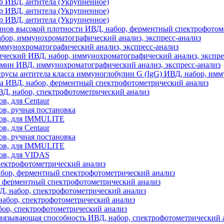
 ИВД, антитела (Укрупненное)
 ИВД, антитела (Укрупненное)
 ИВД, антитела (Укрупненное)
нов высокой плотности ИВД, набор, ферментный спектрофотом
ор, иммунохроматографический анализ, экспресс-анализ
ммунохроматографический анализ, экспресс-анализ
еский ИВД, набор, иммунохроматографический анализ, экспре
мин ИВД, иммунохроматографический анализ, экспресс-анализ
усы антитела класса иммуноглобулин G (IgG) ИВД, набор, им
а ИВД, набор, ферментный спектрофотометрический анализ
Д, набор, спектрофотометрический анализ
ов, для Centaur
тов, ручная постановка
стов, для IMMULITE
ов, для Centaur
тов, ручная постановка
стов, для IMMULITE
тов, для VIDAS
пектрофотометрический анализ
бор, ферментный спектрофотометрический анализ
, ферментный спектрофотометрический анализ
ВД, набор, спектрофотометрический анализ
абор, спектрофотометрический анализ
ор, спектрофотометрический анализ
язывающая способность ИВД, набор, спектрофотометрический 