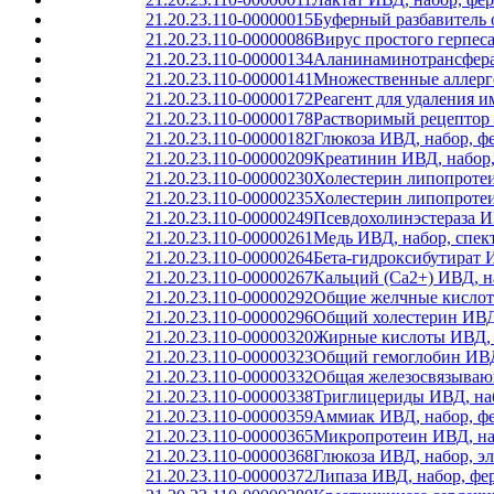
21.20.23.110-00000015
Буферный разбавитель 
21.20.23.110-00000086
Вирус простого герпес
21.20.23.110-00000134
Аланинаминотрансфераз
21.20.23.110-00000141
Множественные аллерге
21.20.23.110-00000172
Реагент для удаления 
21.20.23.110-00000178
Растворимый рецептор 
21.20.23.110-00000182
Глюкоза ИВД, набор, ф
21.20.23.110-00000209
Креатинин ИВД, набор,
21.20.23.110-00000230
Холестерин липопротеи
21.20.23.110-00000235
Холестерин липопротеи
21.20.23.110-00000249
Псевдохолинэстераза И
21.20.23.110-00000261
Медь ИВД, набор, спек
21.20.23.110-00000264
Бета-гидроксибутират 
21.20.23.110-00000267
Кальций (Ca2+) ИВД, н
21.20.23.110-00000292
Общие желчные кислот
21.20.23.110-00000296
Общий холестерин ИВД,
21.20.23.110-00000320
Жирные кислоты ИВД, н
21.20.23.110-00000323
Общий гемоглобин ИВД,
21.20.23.110-00000332
Общая железосвязывающ
21.20.23.110-00000338
Триглицериды ИВД, на
21.20.23.110-00000359
Аммиак ИВД, набор, ф
21.20.23.110-00000365
Микропротеин ИВД, наб
21.20.23.110-00000368
Глюкоза ИВД, набор, э
21.20.23.110-00000372
Липаза ИВД, набор, фе