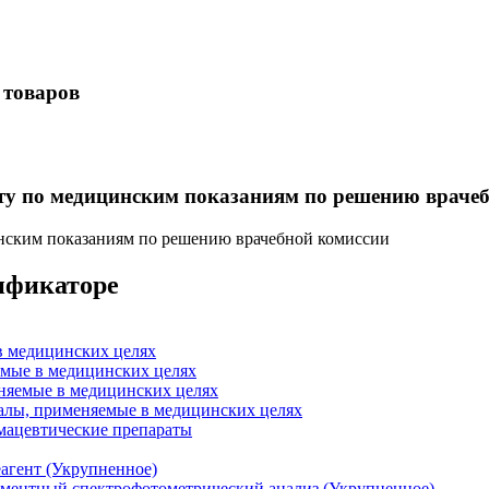
 товаров
нту по медицинским показаниям по решению враче
инским показаниям по решению врачебной комиссии
сификаторе
в медицинских целях
емые в медицинских целях
няемые в медицинских целях
алы, применяемые в медицинских целях
мацевтические препараты
агент (Укрупненное)
рментный спектрофотометрический анализ (Укрупненное)