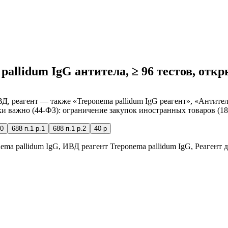
 pallidum IgG антитела, ≥ 96 тестов, от
Д, реагент — также «Treponema pallidum IgG реагент», «Антител
ки важно (44-ФЗ): ограничение закупок иностранных товаров (18
0
688 п.1 р.1
688 п.1 р.2
40-р
ema pallidum IgG, ИВД реагент Treponema pallidum IgG, Реагент 