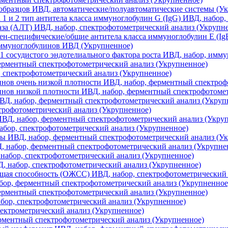
образцов ИВД, автоматические/полуавтоматические системы (У
а 1 и 2 тип антитела класса иммуноглобулин G (IgG) ИВД, набо
а (АЛТ) ИВД, набор, спектрофотометрический анализ (Укрупн
н-специфические/общие антитела класса иммуноглобулин Е (Ig
иммуноглобулинов ИВД (Укрупненное)
1 сосудистого эндотелиального фактора роста ИВД, набор, имм
ерментный спектрофотометрический анализ (Укрупненное)
 спектрофотометрический анализ (Укрупненное)
нов очень низкой плотности ИВД, набор, ферментный спектроф
нов низкой плотности ИВД, набор, ферментный спектрофотомет
ВД, набор, ферментный спектрофотометрический анализ (Укруп
трофотометрический анализ (Укрупненное)
ИВД, набор, ферментный спектрофотометрический анализ (Укру
абор, спектрофотометрический анализ (Укрупненное)
ы ИВД, набор, ферментный спектрофотометрический анализ (У
 набор, ферментный спектрофотометрический анализ (Укрупне
абор, спектрофотометрический анализ (Укрупненное)
 набор, спектрофотометрический анализ (Укрупненное)
ая способность (ОЖСС) ИВД, набор, спектрофотометрический 
бор, ферментный спектрофотометрический анализ (Укрупненное
ерментный спектрофотометрический анализ (Укрупненное)
ор, спектрофотометрический анализ (Укрупненное)
лектрометрический анализ (Укрупненное)
рментный спектрофотометрический анализ (Укрупненное)