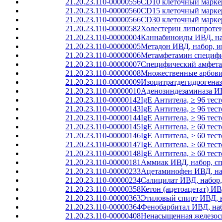
21.20.23.110-00000556
CD10 клеточный маркер
21.20.23.110-00000560
CD15 клеточный маркер
21.20.23.110-00000566
CD30 клеточный маркер
21.20.23.110-00000582
Холестерин липопротеи
21.20.23.110-00000004
Каннабиноиды ИВД, наб
21.20.23.110-00000005
Метадон ИВД, набор, и
21.20.23.110-00000006
Метамфетамин специфич
21.20.23.110-00000007
Специфический амфета
21.20.23.110-00000008
Множественные арбовир
21.20.23.110-00000009
Изоцитратдегидрогеназ
21.20.23.110-00000010
Аденозиндезаминаза ИВ
21.20.23.110-00000142
IgE Антитела, ≥ 96 тест
21.20.23.110-00000143
IgE Антитела, ≥ 96 тес
21.20.23.110-00000144
IgE Антитела, ≥ 96 те
21.20.23.110-00000145
IgE Антитела, ≥ 60 тест
21.20.23.110-00000146
IgE Антитела, ≥ 60 тес
21.20.23.110-00000147
IgE Антитела, ≥ 60 те
21.20.23.110-00000148
IgE Антитела, ≥ 60 тес
21.20.23.110-00000181
Аммиак ИВД, набор, с
21.20.23.110-00000233
Ацетаминофен ИВД, на
21.20.23.110-00000234
Салицилат ИВД, набор
21.20.23.110-00000358
Кетон (ацетоацетат) И
21.20.23.110-00000363
Этиловый спирт ИВД, н
21.20.23.110-00000364
Фенобарбитал ИВД, наб
21.20.23.110-00000408
Ненасыщенная железосв