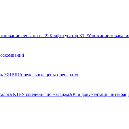
основание цены по ст. 22
Конфигуратор КТРУ
описание товара п
госкомпаний
нь ЖНВЛП
предельные цены препаратов
талога КТРУ
изменения по месяцам
API и документация
интеграц