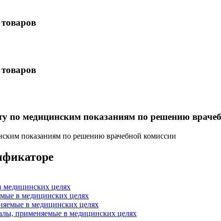
 товаров
 товаров
нту по медицинским показаниям по решению враче
инским показаниям по решению врачебной комиссии
сификаторе
в медицинских целях
емые в медицинских целях
няемые в медицинских целях
алы, применяемые в медицинских целях