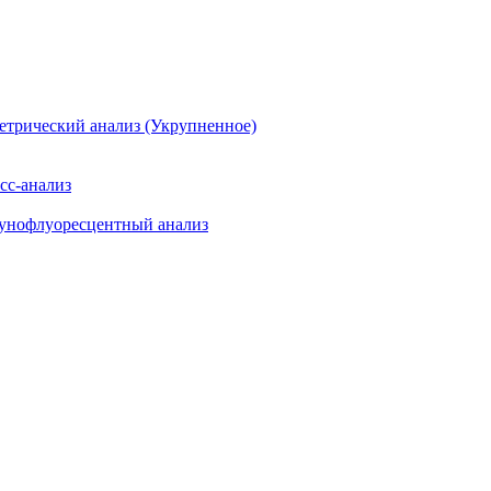
етрический анализ (Укрупненное)
сс-анализ
мунофлуоресцентный анализ