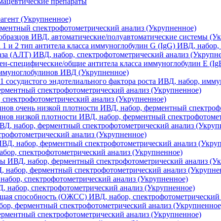
мацевтические препараты
агент (Укрупненное)
рментный спектрофотометрический анализ (Укрупненное)
образцов ИВД, автоматические/полуавтоматические системы (У
а 1 и 2 тип антитела класса иммуноглобулин G (IgG) ИВД, набо
а (АЛТ) ИВД, набор, спектрофотометрический анализ (Укрупн
н-специфические/общие антитела класса иммуноглобулин Е (Ig
иммуноглобулинов ИВД (Укрупненное)
1 сосудистого эндотелиального фактора роста ИВД, набор, имм
ерментный спектрофотометрический анализ (Укрупненное)
 спектрофотометрический анализ (Укрупненное)
нов очень низкой плотности ИВД, набор, ферментный спектроф
нов низкой плотности ИВД, набор, ферментный спектрофотомет
ВД, набор, ферментный спектрофотометрический анализ (Укруп
трофотометрический анализ (Укрупненное)
ИВД, набор, ферментный спектрофотометрический анализ (Укру
абор, спектрофотометрический анализ (Укрупненное)
ы ИВД, набор, ферментный спектрофотометрический анализ (У
 набор, ферментный спектрофотометрический анализ (Укрупне
абор, спектрофотометрический анализ (Укрупненное)
 набор, спектрофотометрический анализ (Укрупненное)
ая способность (ОЖСС) ИВД, набор, спектрофотометрический 
бор, ферментный спектрофотометрический анализ (Укрупненное
ерментный спектрофотометрический анализ (Укрупненное)