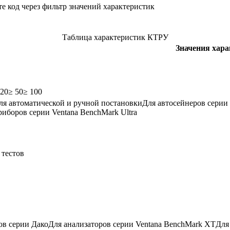
е код через фильтр значений характеристик
Таблица характеристик КТРУ
Значения хар
 20
≥ 50
≥ 100
ля автоматической и ручной постановки
Для автосейнеров серии
риборов серии Ventana BenchMark Ultra
тестов
ов серии Дако
Для анализаторов серии Ventana BenchMark XT
Для