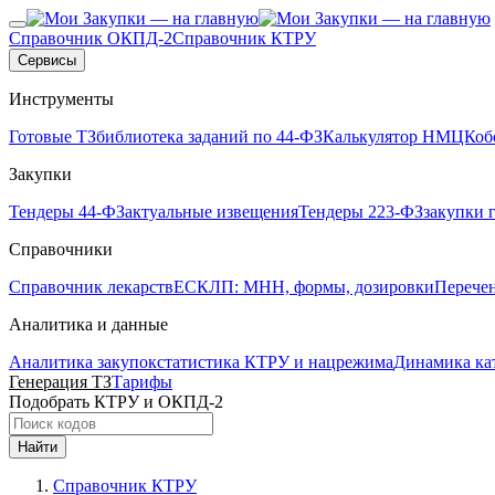
Справочник ОКПД-2
Справочник КТРУ
Сервисы
Инструменты
Готовые ТЗ
библиотека заданий по 44-ФЗ
Калькулятор НМЦК
об
Закупки
Тендеры 44-ФЗ
актуальные извещения
Тендеры 223-ФЗ
закупки 
Справочники
Справочник лекарств
ЕСКЛП: МНН, формы, дозировки
Перече
Аналитика и данные
Аналитика закупок
статистика КТРУ и нацрежима
Динамика ка
Генерация ТЗ
Тарифы
Подобрать КТРУ и ОКПД-2
Найти
Справочник КТРУ