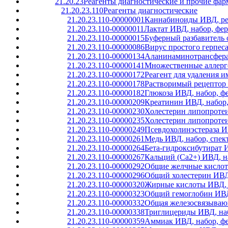
21.20.23
Реагенты диагностические и прочие фар
21.20.23.110
Реагенты диагностические
21.20.23.110-00000001
Каннабиноиды ИВД, ре
21.20.23.110-00000011
Лактат ИВД, набор, фе
21.20.23.110-00000015
Буферный разбавитель 
21.20.23.110-00000086
Вирус простого герпес
21.20.23.110-00000134
Аланинаминотрансфераз
21.20.23.110-00000141
Множественные аллерге
21.20.23.110-00000172
Реагент для удаления 
21.20.23.110-00000178
Растворимый рецептор 
21.20.23.110-00000182
Глюкоза ИВД, набор, ф
21.20.23.110-00000209
Креатинин ИВД, набор,
21.20.23.110-00000230
Холестерин липопротеи
21.20.23.110-00000235
Холестерин липопротеи
21.20.23.110-00000249
Псевдохолинэстераза И
21.20.23.110-00000261
Медь ИВД, набор, спек
21.20.23.110-00000264
Бета-гидроксибутират 
21.20.23.110-00000267
Кальций (Ca2+) ИВД, н
21.20.23.110-00000292
Общие желчные кислот
21.20.23.110-00000296
Общий холестерин ИВД,
21.20.23.110-00000320
Жирные кислоты ИВД, н
21.20.23.110-00000323
Общий гемоглобин ИВД,
21.20.23.110-00000332
Общая железосвязывающ
21.20.23.110-00000338
Триглицериды ИВД, на
21.20.23.110-00000359
Аммиак ИВД, набор, ф