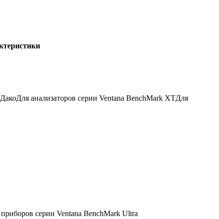
актеристики
 Дако
Для анализаторов серии Ventana BenchMark XT
Для
 приборов серии Ventana BenchMark Ultra