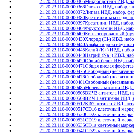
21.20.23.110-00000365
Микропротеин ИВД, наб
21.20.23.110-00000368
Глюкоза ИВД, набор, э
21.20.23.110-00000372
Липаза ИВД, набор, фе
21.20.23.110-00000380
Креатинкиназа сердечн
21.20.23.110-00000397
Креатинин ИВД, набор,
21.20.23.110-00000404
Фруктозамин ИВД, набо
21.20.23.110-00000409
Конъюгированный (прям
21.20.23.110-00000430
Хлорид (Cl-) ИВД, наб
21.20.23.110-00000440
Альфа-гидроксибутират
21.20.23.110-00000445
Калий (K+) ИВД, набор
21.20.23.110-00000448
Натрий (Na+) ИВД, наб
21.20.23.110-00000450
Общий белок ИВД, набо
21.20.23.110-00000471
Общая кислая фосфатаз
21.20.23.110-00000475
Свободный (несвязанны
21.20.23.110-00000478
Свободный (несвязанн
21.20.23.110-00000481
Свободный (несвязанн
21.20.23.110-00000485
Мочевая кислота ИВД, 
21.20.23.110-00000505
ВИЧ2 антитела ИВД, на
21.20.23.110-00000508
ВИЧ 1 антигены ИВД, 
21.20.23.110-00000512
Ki67 антиген ИВД, ант
21.20.23.110-00000517
CD16 клеточный маркер
21.20.23.110-00000520
CD23 клеточный маркер
21.20.23.110-00000531
CD19 клеточный маркер
21.20.23.110-00000535
CD1a клеточный маркер
21.20.23.110-00000541
CD25 клеточный маркер