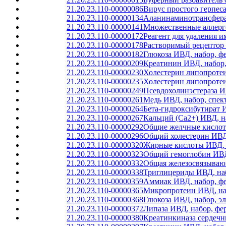
21.20.23.110-00000086
Вирус простого герпес
21.20.23.110-00000134
Аланинаминотрансфераз
21.20.23.110-00000141
Множественные аллерге
21.20.23.110-00000172
Реагент для удаления 
21.20.23.110-00000178
Растворимый рецептор 
21.20.23.110-00000182
Глюкоза ИВД, набор, ф
21.20.23.110-00000209
Креатинин ИВД, набор,
21.20.23.110-00000230
Холестерин липопротеи
21.20.23.110-00000235
Холестерин липопротеи
21.20.23.110-00000249
Псевдохолинэстераза И
21.20.23.110-00000261
Медь ИВД, набор, спек
21.20.23.110-00000264
Бета-гидроксибутират 
21.20.23.110-00000267
Кальций (Ca2+) ИВД, н
21.20.23.110-00000292
Общие желчные кислот
21.20.23.110-00000296
Общий холестерин ИВД,
21.20.23.110-00000320
Жирные кислоты ИВД, н
21.20.23.110-00000323
Общий гемоглобин ИВД,
21.20.23.110-00000332
Общая железосвязывающ
21.20.23.110-00000338
Триглицериды ИВД, на
21.20.23.110-00000359
Аммиак ИВД, набор, ф
21.20.23.110-00000365
Микропротеин ИВД, наб
21.20.23.110-00000368
Глюкоза ИВД, набор, э
21.20.23.110-00000372
Липаза ИВД, набор, фе
21.20.23.110-00000380
Креатинкиназа сердечн