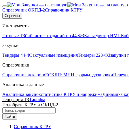
Справочник ОКПД-2
Справочник КТРУ
Сервисы
Инструменты
Готовые ТЗ
библиотека заданий по 44-ФЗ
Калькулятор НМЦК
об
Закупки
Тендеры 44-ФЗ
актуальные извещения
Тендеры 223-ФЗ
закупки 
Справочники
Справочник лекарств
ЕСКЛП: МНН, формы, дозировки
Перече
Аналитика и данные
Аналитика закупок
статистика КТРУ и нацрежима
Динамика ка
Генерация ТЗ
Тарифы
Подобрать КТРУ и ОКПД-2
Найти
Справочник КТРУ