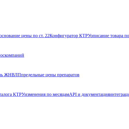
основание цены по ст. 22
Конфигуратор КТРУ
описание товара п
госкомпаний
нь ЖНВЛП
предельные цены препаратов
талога КТРУ
изменения по месяцам
API и документация
интеграц