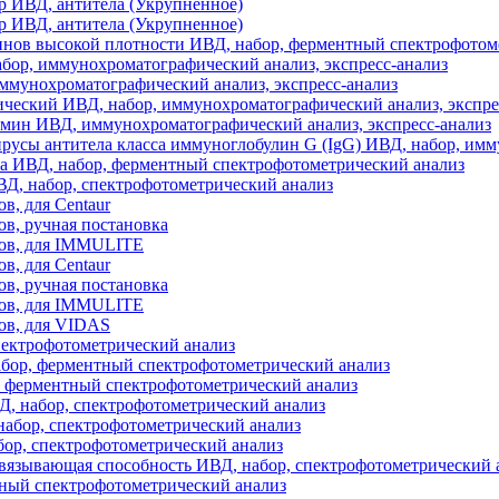
 ИВД, антитела (Укрупненное)
 ИВД, антитела (Укрупненное)
нов высокой плотности ИВД, набор, ферментный спектрофотом
ор, иммунохроматографический анализ, экспресс-анализ
ммунохроматографический анализ, экспресс-анализ
еский ИВД, набор, иммунохроматографический анализ, экспре
мин ИВД, иммунохроматографический анализ, экспресс-анализ
усы антитела класса иммуноглобулин G (IgG) ИВД, набор, им
а ИВД, набор, ферментный спектрофотометрический анализ
Д, набор, спектрофотометрический анализ
ов, для Centaur
тов, ручная постановка
стов, для IMMULITE
ов, для Centaur
тов, ручная постановка
стов, для IMMULITE
тов, для VIDAS
пектрофотометрический анализ
бор, ферментный спектрофотометрический анализ
, ферментный спектрофотометрический анализ
ВД, набор, спектрофотометрический анализ
абор, спектрофотометрический анализ
ор, спектрофотометрический анализ
язывающая способность ИВД, набор, спектрофотометрический 
ный спектрофотометрический анализ