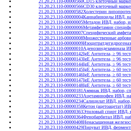
21.20.23.110-00000560
CD15 клеточный маркер
21.20.23.110-00000566
CD30 клеточный маркер
21.20.23.110-00000582
Холестерин липопротеи
21.20.23.110-00000004
Каннабиноиды ИВД, наб
21.20.23.110-00000005
Метадон ИВД, набор, и
21.20.23.110-00000006
Метамфетамин специфич
21.20.23.110-00000007
Специфический амфета
21.20.23.110-00000008
Множественные арбовир
21.20.23.110-00000009
Изоцитратдегидрогеназ
21.20.23.110-00000010
Аденозиндезаминаза ИВ
21.20.23.110-00000142
IgE Антитела, ≥ 96 тест
21.20.23.110-00000143
IgE Антитела, ≥ 96 тес
21.20.23.110-00000144
IgE Антитела, ≥ 96 те
21.20.23.110-00000145
IgE Антитела, ≥ 60 тест
21.20.23.110-00000146
IgE Антитела, ≥ 60 тес
21.20.23.110-00000147
IgE Антитела, ≥ 60 те
21.20.23.110-00000148
IgE Антитела, ≥ 60 тес
21.20.23.110-00000181
Аммиак ИВД, набор, с
21.20.23.110-00000233
Ацетаминофен ИВД, на
21.20.23.110-00000234
Салицилат ИВД, набор
21.20.23.110-00000358
Кетон (ацетоацетат) И
21.20.23.110-00000363
Этиловый спирт ИВД, н
21.20.23.110-00000364
Фенобарбитал ИВД, наб
21.20.23.110-00000408
Ненасыщенная железосв
21.20.23.110-00000429
Пируват ИВД, фермент