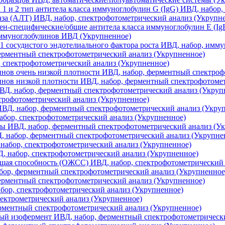
а 1 и 2 тип антитела класса иммуноглобулин G (IgG) ИВД, набо
а (АЛТ) ИВД, набор, спектрофотометрический анализ (Укрупн
н-специфические/общие антитела класса иммуноглобулин Е (Ig
иммуноглобулинов ИВД (Укрупненное)
1 сосудистого эндотелиального фактора роста ИВД, набор, имм
ерментный спектрофотометрический анализ (Укрупненное)
 спектрофотометрический анализ (Укрупненное)
нов очень низкой плотности ИВД, набор, ферментный спектроф
нов низкой плотности ИВД, набор, ферментный спектрофотомет
ВД, набор, ферментный спектрофотометрический анализ (Укруп
трофотометрический анализ (Укрупненное)
ИВД, набор, ферментный спектрофотометрический анализ (Укру
абор, спектрофотометрический анализ (Укрупненное)
ы ИВД, набор, ферментный спектрофотометрический анализ (У
 набор, ферментный спектрофотометрический анализ (Укрупне
абор, спектрофотометрический анализ (Укрупненное)
 набор, спектрофотометрический анализ (Укрупненное)
ая способность (ОЖСС) ИВД, набор, спектрофотометрический 
бор, ферментный спектрофотометрический анализ (Укрупненное
ерментный спектрофотометрический анализ (Укрупненное)
ор, спектрофотометрический анализ (Укрупненное)
лектрометрический анализ (Укрупненное)
рментный спектрофотометрический анализ (Укрупненное)
ый изофермент ИВД, набор, ферментный спектрофотометрическ