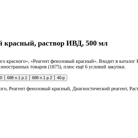
й красный, раствор ИВД, 500 мл
о красного», «Реагент феноловый красный». Входит в каталог 
к иностранных товаров (1875), плюс ещё 6 условий закупки.
0
688 п.1 р.1
688 п.1 р.2
40-р
го, Реагент феноловый красный, Диагностический реагент, Ра