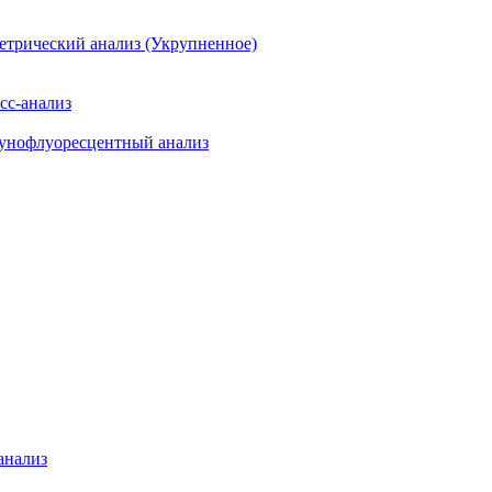
етрический анализ (Укрупненное)
сс-анализ
мунофлуоресцентный анализ
анализ