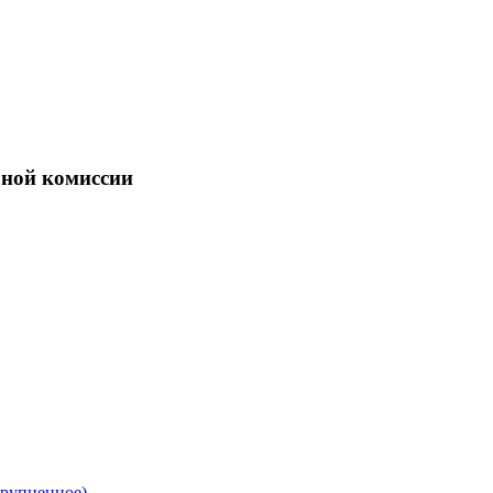
бной комиссии
крупненное)