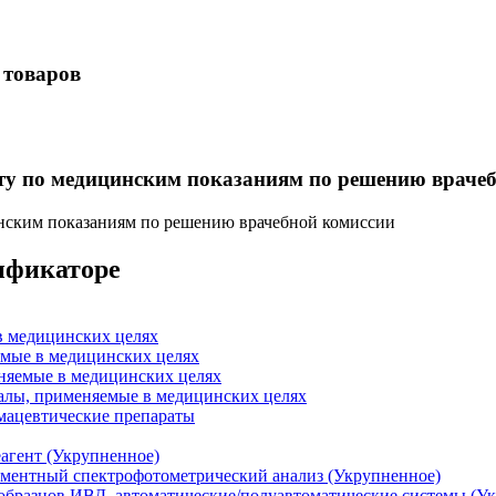
 товаров
нту по медицинским показаниям по решению враче
инским показаниям по решению врачебной комиссии
сификаторе
в медицинских целях
емые в медицинских целях
няемые в медицинских целях
алы, применяемые в медицинских целях
мацевтические препараты
агент (Укрупненное)
рментный спектрофотометрический анализ (Укрупненное)
образцов ИВД, автоматические/полуавтоматические системы (У