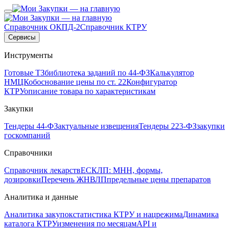
Справочник ОКПД-2
Справочник КТРУ
Сервисы
Инструменты
Готовые ТЗ
библиотека заданий по 44-ФЗ
Калькулятор
НМЦК
обоснование цены по ст. 22
Конфигуратор
КТРУ
описание товара по характеристикам
Закупки
Тендеры 44-ФЗ
актуальные извещения
Тендеры 223-ФЗ
закупки
госкомпаний
Справочники
Справочник лекарств
ЕСКЛП: МНН, формы,
дозировки
Перечень ЖНВЛП
предельные цены препаратов
Аналитика и данные
Аналитика закупок
статистика КТРУ и нацрежима
Динамика
каталога КТРУ
изменения по месяцам
API и