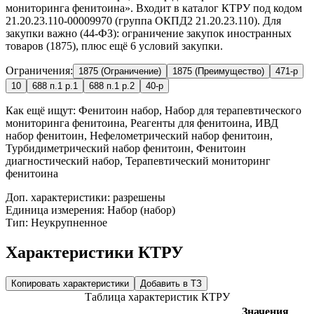
мониторинга фенитоина». Входит в каталог КТРУ под кодом
21.20.23.110-00009970 (группа ОКПД2 21.20.23.110). Для
закупки важно (44-ФЗ): ограничение закупок иностранных
товаров (1875), плюс ещё 6 условий закупки.
Ограничения:
1875 (Ограничение)
1875 (Преимущество)
471-р
10
688 п.1 р.1
688 п.1 р.2
40-р
Как ещё ищут:
Фенитоин набор, Набор для терапевтического
мониторинга фенитоина, Реагенты для фенитоина, ИВД
набор фенитоин, Нефелометрический набор фенитоин,
Турбидиметрический набор фенитоин, Фенитоин
диагностический набор, Терапевтический мониторинг
фенитоина
Доп. характеристики: разрешены
Единица измерения: Набор (набор)
Тип: Неукрупненное
Характеристики КТРУ
Копировать характеристики
Добавить в ТЗ
Таблица характеристик КТРУ
Значения