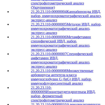
спектрофотометрический анализ
(Укрупненное)
21.20.23.110-00000004
Каннабиноиды ИВД,
набор, иммунохроматографический анализ,
экспресс-анализ
21.20.23.110-00000005
Метадон ИВД, набор,
иммунохроматографический анализ,
экспресс-анализ
21.20.23.110-00000006
Метамфетамин
специфический ИВД, набор,
иммунохроматографический анализ,
экспресс-анализ
21.20.23.110-00000007
Специфический
амфетамин ИВД,
иммунохроматографический анализ,
экспресс-анализ
21.20.23.110-00000008
Множественные
арбовирусы антитела класса
иммуноглобулин G (IgG) ИВД, набор,
иммунофлуоресцентный анализ
21.20.23.110-
00000009
Изоцитратдегидрогеназа ИВД,
набор, ферментный
спектрофотометрический анализ
21.20.23.110-00000010
Аденозиндезаминаза