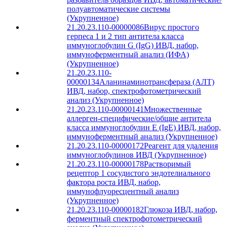
полуавтоматические системы
(Укрупненное)
21.20.23.110-00000086
Вирус простого
герпеса 1 и 2 тип антитела класса
иммуноглобулин G (IgG) ИВД, набор,
иммуноферментный анализ (ИФА)
(Укрупненное)
21.20.23.110-
00000134
Аланинаминотрансфераза (АЛТ)
ИВД, набор, спектрофотометрический
анализ (Укрупненное)
21.20.23.110-00000141
Множественные
аллерген-специфические/общие антитела
класса иммуноглобулин Е (IgE) ИВД, набор,
иммуноферментный анализ (Укрупненное)
21.20.23.110-00000172
Реагент для удаления
иммуноглобулинов ИВД (Укрупненное)
21.20.23.110-00000178
Растворимый
рецептор 1 сосудистого эндотелиального
фактора роста ИВД, набор,
иммунофлуоресцентный анализ
(Укрупненное)
21.20.23.110-00000182
Глюкоза ИВД, набор,
ферментный спектрофотометрический