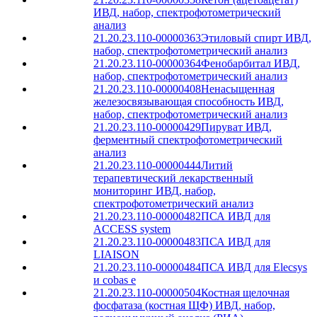
ИВД, набор, спектрофотометрический
анализ
21.20.23.110-00000363
Этиловый спирт ИВД,
набор, спектрофотометрический анализ
21.20.23.110-00000364
Фенобарбитал ИВД,
набор, спектрофотометрический анализ
21.20.23.110-00000408
Ненасыщенная
железосвязывающая способность ИВД,
набор, спектрофотометрический анализ
21.20.23.110-00000429
Пируват ИВД,
ферментный спектрофотометрический
анализ
21.20.23.110-00000444
Литий
терапевтический лекарственный
мониторинг ИВД, набор,
спектрофотометрический анализ
21.20.23.110-00000482
ПСА ИВД для
ACCESS system
21.20.23.110-00000483
ПСА ИВД для
LIAISON
21.20.23.110-00000484
ПСА ИВД для Elecsys
и cobas е
21.20.23.110-00000504
Костная щелочная
фосфатаза (костная ЩФ) ИВД, набор,