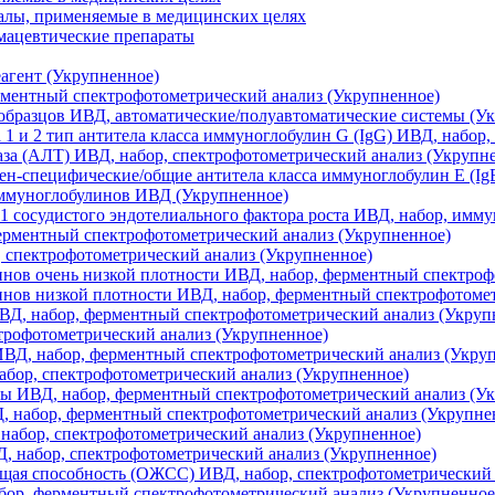
алы, применяемые в медицинских целях
мацевтические препараты
агент (Укрупненное)
рментный спектрофотометрический анализ (Укрупненное)
образцов ИВД, автоматические/полуавтоматические системы (У
а 1 и 2 тип антитела класса иммуноглобулин G (IgG) ИВД, набо
а (АЛТ) ИВД, набор, спектрофотометрический анализ (Укрупн
н-специфические/общие антитела класса иммуноглобулин Е (Ig
иммуноглобулинов ИВД (Укрупненное)
1 сосудистого эндотелиального фактора роста ИВД, набор, имм
ерментный спектрофотометрический анализ (Укрупненное)
 спектрофотометрический анализ (Укрупненное)
нов очень низкой плотности ИВД, набор, ферментный спектроф
нов низкой плотности ИВД, набор, ферментный спектрофотомет
ВД, набор, ферментный спектрофотометрический анализ (Укруп
трофотометрический анализ (Укрупненное)
ИВД, набор, ферментный спектрофотометрический анализ (Укру
абор, спектрофотометрический анализ (Укрупненное)
ы ИВД, набор, ферментный спектрофотометрический анализ (У
 набор, ферментный спектрофотометрический анализ (Укрупне
абор, спектрофотометрический анализ (Укрупненное)
 набор, спектрофотометрический анализ (Укрупненное)
ая способность (ОЖСС) ИВД, набор, спектрофотометрический 
бор, ферментный спектрофотометрический анализ (Укрупненное