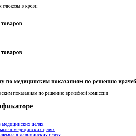
я глюкозы в крови
 товаров
 товаров
нту по медицинским показаниям по решению враче
инским показаниям по решению врачебной комиссии
сификаторе
в медицинских целях
емые в медицинских целях
няемые в медицинских целях