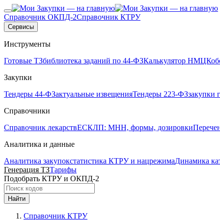
Справочник ОКПД-2
Справочник КТРУ
Сервисы
Инструменты
Готовые ТЗ
библиотека заданий по 44-ФЗ
Калькулятор НМЦК
об
Закупки
Тендеры 44-ФЗ
актуальные извещения
Тендеры 223-ФЗ
закупки 
Справочники
Справочник лекарств
ЕСКЛП: МНН, формы, дозировки
Перече
Аналитика и данные
Аналитика закупок
статистика КТРУ и нацрежима
Динамика ка
Генерация ТЗ
Тарифы
Подобрать КТРУ и ОКПД-2
Найти
Справочник КТРУ