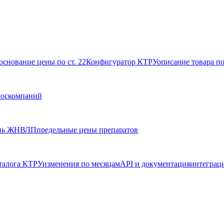
основание цены по ст. 22
Конфигуратор КТРУ
описание товара п
госкомпаний
нь ЖНВЛП
предельные цены препаратов
талога КТРУ
изменения по месяцам
API и документация
интеграц