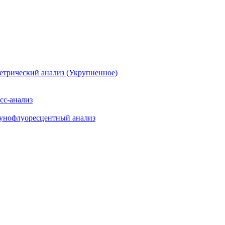
етрический анализ (Укрупненное)
сс-анализ
мунофлуоресцентный анализ