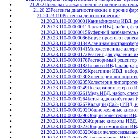
21.20.2
Препараты лекарственные прочие и матери
21.20.23
Реагенты диагностические и прочие фар
21.20.23.110
Реагенты диагностические
21.20.23.110-00000001
Каннабиноиды ИВД, ре
21.20.23.110-00000011
Лактат ИВД, набор, фе
21.20.23.110-00000015
Буферный разбавитель 
21.20.23.110-00000086
Вирус простого герпес
21.20.23.110-00000134
Аланинаминотрансфераз
21.20.23.110-00000141
Множественные аллерге
21.20.23.110-00000172
Реагент для удаления 
21.20.23.110-00000178
Растворимый рецептор 
21.20.23.110-00000182
Глюкоза ИВД, набор, ф
21.20.23.110-00000209
Креатинин ИВД, набор,
21.20.23.110-00000230
Холестерин липопротеи
21.20.23.110-00000235
Холестерин липопротеи
21.20.23.110-00000249
Псевдохолинэстераза И
21.20.23.110-00000261
Медь ИВД, набор, спек
21.20.23.110-00000264
Бета-гидроксибутират 
21.20.23.110-00000267
Кальций (Ca2+) ИВД, н
21.20.23.110-00000292
Общие желчные кислот
21.20.23.110-00000296
Общий холестерин ИВД,
21.20.23.110-00000320
Жирные кислоты ИВД, н
21.20.23.110-00000323
Общий гемоглобин ИВД,
21.20.23.110-00000332
Общая железосвязывающ
21.20.23.110-00000338
Триглицериды ИВД, на