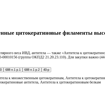
венные цитокератиновые филаменты высо
лярного веса ИВД, антитела — также «Антитела к цитокерати
0-00010156 (группа ОКПД2 21.20.23.110). Для закупки важно (44
0
688 п.1 р.1
688 п.1 р.2
40-р
ела к множественным цитокератинам, Антитела к цитокератина
токератиновые антитела, Антитела к цитокератиновым белкам