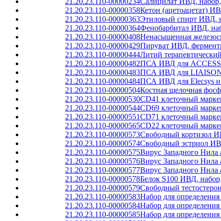
21.20.23.110-00000234
Салицилат ИВД, набор
21.20.23.110-00000358
Кетон (ацетоацетат) И
21.20.23.110-00000363
Этиловый спирт ИВД, н
21.20.23.110-00000364
Фенобарбитал ИВД, наб
21.20.23.110-00000408
Ненасыщенная железосв
21.20.23.110-00000429
Пируват ИВД, фермент
21.20.23.110-00000444
Литий терапевтический
21.20.23.110-00000482
ПСА ИВД для ACCESS 
21.20.23.110-00000483
ПСА ИВД для LIAISO
21.20.23.110-00000484
ПСА ИВД для Elecsys и 
21.20.23.110-00000504
Костная щелочная фосф
21.20.23.110-00000530
CD41 клеточный марке
21.20.23.110-00000544
CD69 клеточный марке
21.20.23.110-00000551
CD71 клеточный марке
21.20.23.110-00000565
CD22 клеточный марке
21.20.23.110-00000573
Свободный кортизол И
21.20.23.110-00000574
Свободный эстриол ИВ
21.20.23.110-00000575
Вирус Западного Нила
21.20.23.110-00000576
Вирус Западного Нила 
21.20.23.110-00000577
Вирус Западного Нила 
21.20.23.110-00000578
Белок S100 ИВД, набо
21.20.23.110-00000579
Свободный тестостеро
21.20.23.110-00000583
Набор для определения
21.20.23.110-00000584
Набор для определения
21.20.23.110-00000585
Набор для определения