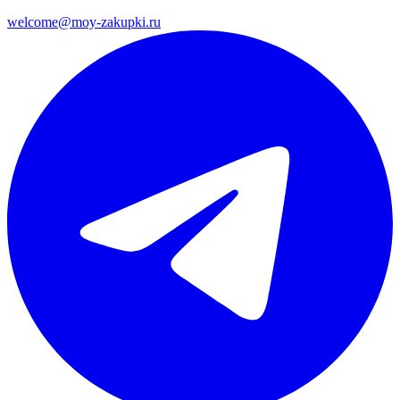
welcome@moy-zakupki.ru