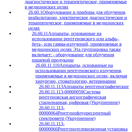
диагностическое и терапевтическое, применяемые
в медицинских целях
26.60.1
Оборудование и приборы для облучения,
реабилитации, электрическое диагностическое и
терапевтическое, применяемые в медицинских
целях
26.60.11
Аппараты, основанные на
использовании рентгеновского или альфа-,
бета-, или гамма-излучений, применяемые в
медицинских целях Эта группировка также
включает: - оборудование для облучения
пищевой продукции
26.60.11.110
Аппараты, основанные на
использовании рентгеновского излучения,
применяемые в медицинских целях, включая
хирургию, стоматологию, ветеринарию
26.60.11.113
Аппараты рентгенографические
26.60.11.113-00000059
Система
рентгеновская ангиографическая
стационарная, цифровая (Укрупненное)
26.60.11.113-
00000064
Рентгенофлуоресцентный
спектрометр (Укрупненное)
26.60.11.113-
00000066
Рентгенотелевизионная установка