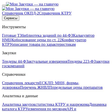
Справочник ОКПД-2
Справочник КТРУ
Сервисы
Инструменты
Готовые ТЗ
библиотека заданий по 44-ФЗ
Калькулятор
НМЦК
обоснование цены по ст. 22
Конфигуратор
КТРУ
описание товара по характеристикам
Закупки
Тендеры 44-ФЗ
актуальные извещения
Тендеры 223-ФЗ
закупки
госкомпаний
Справочники
Справочник лекарств
ЕСКЛП: МНН, формы,
дозировки
Перечень ЖНВЛП
предельные цены препаратов
Аналитика и данные
Аналитика закупок
статистика КТРУ и нацрежима
Динамика
каталога КТРУ
изменения по месяцам
API и