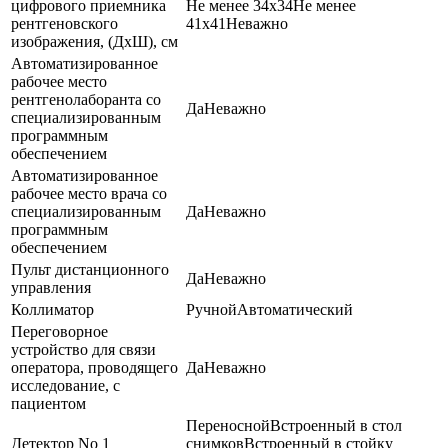
цифрового приемника
Не менее 34х34
Не менее
рентгеновского
41х41
Неважно
изображения, (ДхШ), см
Автоматизированное
рабочее место
рентгенолаборанта со
Да
Неважно
специализированным
программным
обеспечением
Автоматизированное
рабочее место врача со
специализированным
Да
Неважно
программным
обеспечением
Пульт дистанционного
Да
Неважно
управления
Коллиматор
Ручной
Автоматический
Переговорное
устройство для связи
оператора, проводящего
Да
Неважно
исследование, с
пациентом
Переносной
Встроенный в стол
Детектор No 1
снимков
Встроенный в стойку