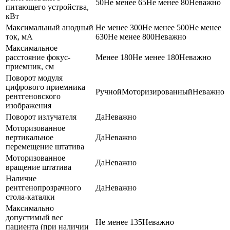
50
Не менее 65
Не менее 80
Неважно
питающего устройства,
кВт
Максимальный анодный
Не менее 300
Не менее 500
Не менее
ток, мА
630
Не менее 800
Неважно
Максимальное
расстояние фокус-
Менее 180
Не менее 180
Неважно
приемник, см
Поворот модуля
цифрового приемника
Ручной
Моторизированный
Неважно
рентгеновского
изображения
Поворот излучателя
Да
Неважно
Моторизованное
вертикальное
Да
Неважно
перемещение штатива
Моторизованное
Да
Неважно
вращение штатива
Наличие
рентгенопрозрачного
Да
Неважно
стола-каталки
Максимально
допустимый вес
Не менее 135
Неважно
пациента (при наличии