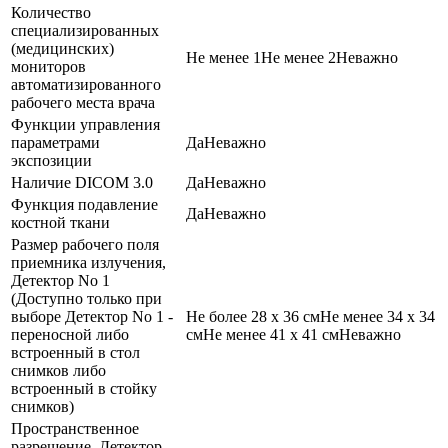
Количество
специализированных
(медицинских)
Не менее 1
Не менее 2
Неважно
мониторов
автоматизированного
рабочего места врача
Функции управления
параметрами
Да
Неважно
экспозиции
Наличие DICOM 3.0
Да
Неважно
Функция подавление
Да
Неважно
костной ткани
Размер рабочего поля
приемника излучения,
Детектор No 1
(Доступно только при
выборе Детектор No 1 -
Не более 28 х 36 см
Не менее 34 х 34
переносной либо
см
Не менее 41 х 41 см
Неважно
встроенный в стол
снимков либо
встроенный в стойку
снимков)
Пространственное
разрешение, Детектор