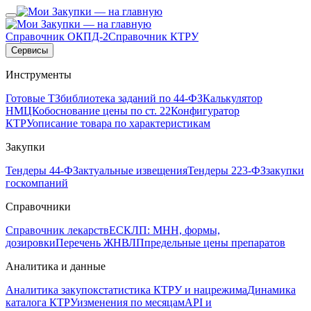
Справочник ОКПД-2
Справочник КТРУ
Сервисы
Инструменты
Готовые ТЗ
библиотека заданий по 44-ФЗ
Калькулятор
НМЦК
обоснование цены по ст. 22
Конфигуратор
КТРУ
описание товара по характеристикам
Закупки
Тендеры 44-ФЗ
актуальные извещения
Тендеры 223-ФЗ
закупки
госкомпаний
Справочники
Справочник лекарств
ЕСКЛП: МНН, формы,
дозировки
Перечень ЖНВЛП
предельные цены препаратов
Аналитика и данные
Аналитика закупок
статистика КТРУ и нацрежима
Динамика
каталога КТРУ
изменения по месяцам
API и