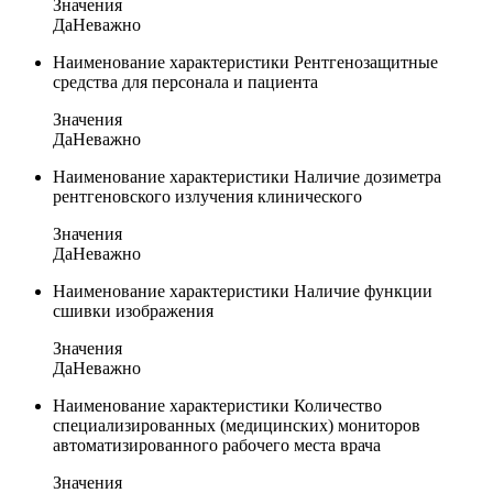
Значения
Да
Неважно
Наименование характеристики
Рентгенозащитные
средства для персонала и пациента
Значения
Да
Неважно
Наименование характеристики
Наличие дозиметра
рентгеновского излучения клинического
Значения
Да
Неважно
Наименование характеристики
Наличие функции
сшивки изображения
Значения
Да
Неважно
Наименование характеристики
Количество
специализированных (медицинских) мониторов
автоматизированного рабочего места врача
Значения