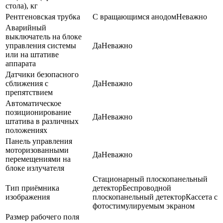
стола), кг
Рентгеновская трубка
С вращающимся анодом
Неважно
Аварийный
выключатель на блоке
управления системы
Да
Неважно
или на штативе
аппарата
Датчики безопасного
сближения с
Да
Неважно
препятствием
Автоматическое
позиционирование
Да
Неважно
штатива в различных
положениях
Панель управления
моторизованными
Да
Неважно
перемещениями на
блоке излучателя
Стационарный плоскопанельный
Тип приёмника
детектор
Беспроводной
изображения
плоскопанельный детектор
Кассета с
фотостимулируемым экраном
Размер рабочего поля