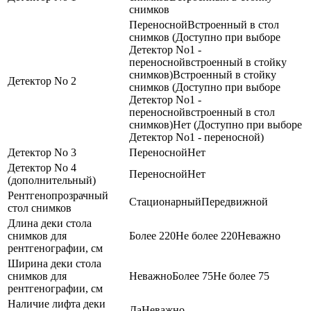
снимков
Переносной
Встроенный в стол
снимков (Доступно при выборе
Детектор No1 -
переноснойвстроенный в стойку
снимков)
Встроенный в стойку
Детектор No 2
снимков (Доступно при выборе
Детектор No1 -
переноснойвстроенный в стол
снимков)
Нет (Доступно при выборе
Детектор No1 - переносной)
Детектор No 3
Переносной
Нет
Детектор No 4
Переносной
Нет
(дополнительный)
Рентгенопрозрачный
Стационарный
Передвижной
стол снимков
Длина деки стола
снимков для
Более 220
Не более 220
Неважно
рентгенографии, см
Ширина деки стола
снимков для
Неважно
Более 75
Не более 75
рентгенографии, см
Наличие лифта деки
Да
Неважно