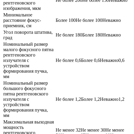
Не более 200
Не более 150
Неважно
рентгеновского
изображения, мкм
Минимальное
расстояние фокус-
Более 100
Не более 100
Неважно
приемник, см
Угол поворота штатива,
Не более 180
Более 180
Неважно
град
Номинальный размер
малого фокусного пятна
рентгеновского
излучателя с
Не более 0,6
Более 0,6
Неважно
0,6
устройством
формирования пучка,
мм
Номинальный размер
большого фокусного
пятна рентгеновского
излучателя с
Не более 1,2
Более 1,2
Неважно
1,2
устройством
формирования пучка,
мм
Максимальная выходная
мощность
Не менее 32
Не менее 30
Не менее
рентгеновского