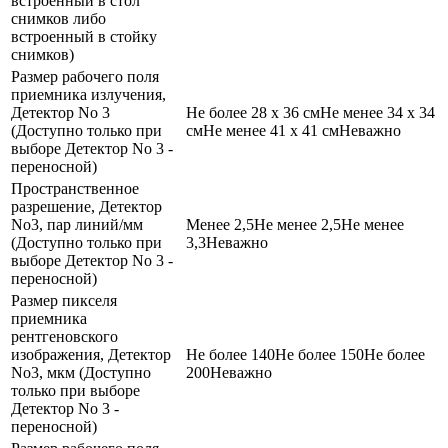
встроенный в стол
снимков либо
встроенный в стойку
снимков)
Размер рабочего поля
приемника излучения,
Детектор No 3
Не более 28 х 36 см
Не менее 34 х 34
(Доступно только при
см
Не менее 41 х 41 см
Неважно
выборе Детектор No 3 -
переносной)
Пространственное
разрешение, Детектор
No3, пар линий/мм
Менее 2,5
Не менее 2,5
Не менее
(Доступно только при
3,3
Неважно
выборе Детектор No 3 -
переносной)
Размер пикселя
приемника
рентгеновского
изображения, Детектор
Не более 140
Не более 150
Не более
No3, мкм (Доступно
200
Неважно
только при выборе
Детектор No 3 -
переносной)