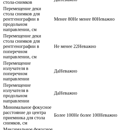
стола-снимков
Перемещение деки
стола снимков для
рентгенографии в
Менее 80
Не менее 80
Неважно
продольном
направлении, см
Перемещение деки
стола снимков для
рентгенографии в
Не менее 22
Неважно
поперечном
направлении, см
Перемещение
излучателя в
Да
Неважно
поперечном
направлении
Перемещение
излучателя в
Да
Неважно
продольном
направлении
Минимальное фокусное
расстояние до центра
Более 100
Не более 100
Неважно
приемника для стола
снимков, см
Максимальное фокусное