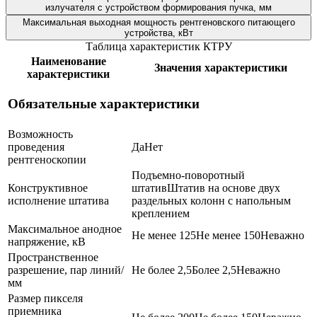
излучателя с устройством формирования пучка, мм
Максимальная выходная мощность рентгеновского питающего
устройства, кВт
Таблица характеристик КТРУ
Наименование
Значения характеристики
характеристики
Обязательные характеристики
Возможность
проведения
Да
Нет
рентгеноскопии
Подъемно-поворотный
Конструктивное
штатив
Штатив на основе двух
исполнение штатива
раздельных колонн с напольным
креплением
Максимальное анодное
Не менее 125
Не менее 150
Неважно
напряжение, кВ
Пространственное
разрешение, пар линий/
Не более 2,5
Более 2,5
Неважно
мм
Размер пикселя
приемника