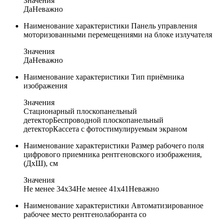
Значения
Да
Неважно
Наименование характеристики
Панель управления
моторизованными перемещениями на блоке излучателя
Значения
Да
Неважно
Наименование характеристики
Тип приёмника
изображения
Значения
Стационарный плоскопанельный
детектор
Беспроводной плоскопанельный
детектор
Кассета с фотостимулируемым экраном
Наименование характеристики
Размер рабочего поля
цифрового приемника рентгеновского изображения,
(ДхШ), см
Значения
Не менее 34х34
Не менее 41х41
Неважно
Наименование характеристики
Автоматизированное
рабочее место рентгенолаборанта со