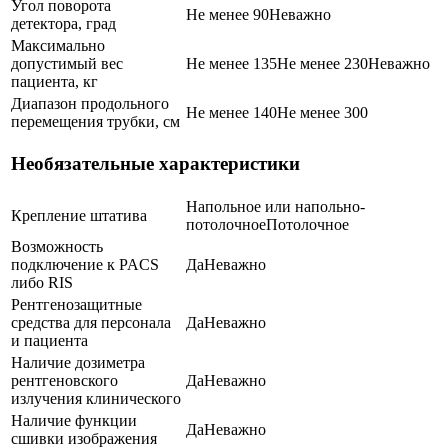
Угол поворота
Не менее 90
Неважно
детектора, град
Максимально
допустимый вес
Не менее 135
Не менее 230
Неважно
пациента, кг
Диапазон продольного
Не менее 140
Не менее 300
перемещения трубки, см
Необязательные характеристики
Напольное или напольно-
Крепление штатива
потолочное
Потолочное
Возможность
подключение к PACS
Да
Неважно
либо RIS
Рентгенозащитные
средства для персонала
Да
Неважно
и пациента
Наличие дозиметра
рентгеновского
Да
Неважно
излучения клинического
Наличие функции
Да
Неважно
сшивки изображения