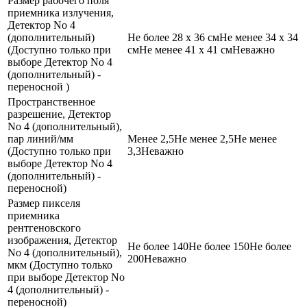
Размер рабочего поля
приемника излучения,
Детектор No 4
(дополнительный)
Не более 28 х 36 см
Не менее 34 х 34
(Доступно только при
см
Не менее 41 х 41 см
Неважно
выборе Детектор No 4
(дополнительный) -
переносной )
Пространственное
разрешение, Детектор
No 4 (дополнительный),
пар линий/мм
Менее 2,5
Не менее 2,5
Не менее
(Доступно только при
3,3
Неважно
выборе Детектор No 4
(дополнительный) -
переносной)
Размер пикселя
приемника
рентгеновского
изображения, Детектор
Не более 140
Не более 150
Не более
No 4 (дополнительный),
200
Неважно
мкм (Доступно только
при выборе Детектор No
4 (дополнительный) -
переносной)