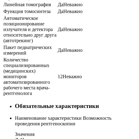
Линейная томография
Да
Неважно
Функция томосинтеза
Да
Неважно
Автоматическое
позиционирование
излучателя и детектора
Да
Неважно
относительно друг друга
(автотрекинг)
Пакет педиатрических
Да
Неважно
измерений
Количество
специализированных
(медицинских)
мониторов
1
2
Неважно
автоматизированного
рабочего места врача-
рентгенолога
Обязательные характеристики
Наименование характеристики
Возможность
проведения рентгеноскопии
Значения