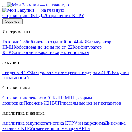
Справочник ОКПД-2
Справочник КТРУ
Сервисы
Инструменты
Готовые ТЗ
библиотека заданий по 44-ФЗ
Калькулятор
НМЦК
обоснование цены по ст. 22
Конфигуратор
КТРУ
описание товара по характеристикам
Закупки
Тендеры 44-ФЗ
актуальные извещения
Тендеры 223-ФЗ
закупки
госкомпаний
Справочники
Справочник лекарств
ЕСКЛП: МНН, формы,
дозировки
Перечень ЖНВЛП
предельные цены препаратов
Аналитика и данные
Аналитика закупок
статистика КТРУ и нацрежима
Динамика
каталога КТРУ
изменения по месяцам
API и