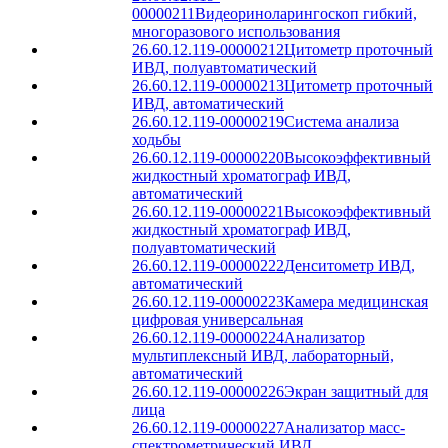
00000211
Видеориноларингоскоп гибкий,
многоразового использования
26.60.12.119-00000212
Цитометр проточный
ИВД, полуавтоматический
26.60.12.119-00000213
Цитометр проточный
ИВД, автоматический
26.60.12.119-00000219
Система анализа
ходьбы
26.60.12.119-00000220
Высокоэффективный
жидкостный хроматограф ИВД,
автоматический
26.60.12.119-00000221
Высокоэффективный
жидкостный хроматограф ИВД,
полуавтоматический
26.60.12.119-00000222
Денситометр ИВД,
автоматический
26.60.12.119-00000223
Камера медицинская
цифровая универсальная
26.60.12.119-00000224
Анализатор
мультиплексный ИВД, лабораторный,
автоматический
26.60.12.119-00000226
Экран защитный для
лица
26.60.12.119-00000227
Анализатор масс-
спектрометрический ИВД,