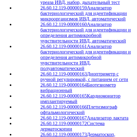
уреаза ИВД, набор, дыхательный тест
26.60.12.119-00000159
Анализатор
бактериологический для идентификации
микроорганизмов ИВД, автоматический
26.60.12.119-00000160
Анализатор
бактериологический для идентификации и
определения антимикробной
чувствительности ИВД, автоматический
26.60.12.119-00000161
Анализатор
бактериологический для идентификации и
определения антимикробной
чувствительности ИВД,
полуавтоматический
26.60.12.119-00000163
Диоптриметр с
ручной регулировкой, с питанием от сети
26.60.12.119-00000164
Биотезиометр
вибрационный
26.60.12.119-00000165
Кардиомонитор
имплантируемый
26.60.12.119-00000166
Плетизмограф
офтальмологический
26.60.12.119-00000167
Анализатор лактата
26.60.12.119-00000172
Система
дерматоскопии
26.60.12.119-00000173
Дерматоскоп,