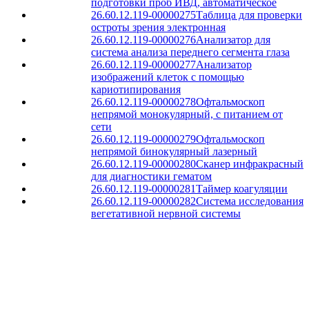
подготовки проб ИВД, автоматическое
26.60.12.119-00000275
Таблица для проверки
остроты зрения электронная
26.60.12.119-00000276
Анализатор для
система анализа переднего сегмента глаза
26.60.12.119-00000277
Анализатор
изображений клеток с помощью
кариотипирования
26.60.12.119-00000278
Офтальмоскоп
непрямой монокулярный, с питанием от
сети
26.60.12.119-00000279
Офтальмоскоп
непрямой бинокулярный лазерный
26.60.12.119-00000280
Сканер инфракрасный
для диагностики гематом
26.60.12.119-00000281
Таймер коагуляции
26.60.12.119-00000282
Система исследования
вегетативной нервной системы