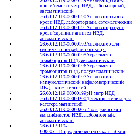
26.60.12.119-00000189
Анализатор газов
крови/гемоксиметр ИВД, лабораторный,
автоматический
26.60.12.119-00000190
Анализатор газов
крови ИВД, лабораторный, автоматический
26.60.12.119-00000191
Анализатор групп
крови/скрининг антител ИВД,
автоматический
26.60.12.119-00000193
Анализатор для
системы топографии роговицы
26.60.12.119-00000195
Агрегометр
тромбоцитов ИВД, автоматический
26.60.12.119-00000196
Агрегометр
тромбоцитов ИВД, полуавтоматический
26.60.12.119-00000197
Анализатор
иммунологический нефелометрический
ИВД, автоматический
26.60.12.119-00000199
pH-метр ИВД
26.60.12.119-00000200
Детектор стилета для
катетера магнитный
26.60.12.119-00000205
Изотермический
амплификатор ИВД, лабораторный,
автоматический
26.60.12.119-
00000211
Видеориноларингоскоп гибкий,