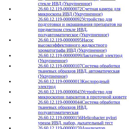
стекле ИВД (Укрупненное)
26.60.12.119-00000072
Счетная камера для
микроскопа ИВД (Укрупненное)
26.60.12.119-00000092
Устройство для
подготовки и окрашивания препаратов на
предметном стекле ИВД,
полуавтоматическое (Укрупненное)
26.60.12.119-00000095
Насос
высокоэффективного жидкостного
хроматографа ИВД (Укрупненное)
26.60.12.119-00000099
Лактатный электрод
(Укрупненное)
26.60.12.119-00000107
Система обработки
тканевых образцов ИВД, автоматическая
(Укрупненное)
26.60.12.119-00000013
Кислородный
электрод
26.60.12.119-00000043
Устройство для
микроскопии паразитов в проточной кювете
26.60.12.119-00000044
Система обработки
тканевых образцов ИВД,
полуавтоматическая
26.60.12.119-00000156
Helicobacter pylori
уреаза ИВД, набор, дыхательный тест
26.60.12.119-00000159
Анализатор