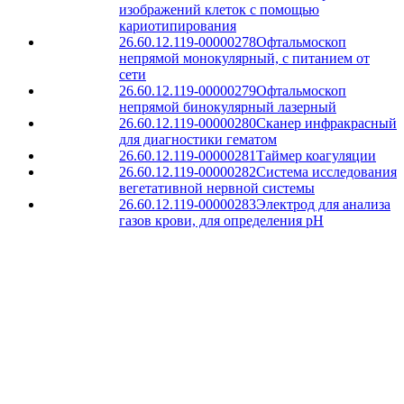
изображений клеток с помощью
кариотипирования
26.60.12.119-00000278
Офтальмоскоп
непрямой монокулярный, с питанием от
сети
26.60.12.119-00000279
Офтальмоскоп
непрямой бинокулярный лазерный
26.60.12.119-00000280
Сканер инфракрасный
для диагностики гематом
26.60.12.119-00000281
Таймер коагуляции
26.60.12.119-00000282
Система исследования
вегетативной нервной системы
26.60.12.119-00000283
Электрод для анализа
газов крови, для определения pH