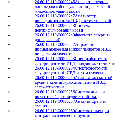
26.60.12.119-00000246
Аппарат лазерной
допплеровской визуализации для кожной
микроциркуляции крови
26.60.12.119-00000247
Анализатор
проводимости пота ИВД, автоматический
26.60.12.119-00000248
Система
центрифугирования крови
26.60.12.119-00000249
Флоуметр лазерный
доплеровский
26.60.12.119-00000252
Устройство
промывающее для микропланшетов ИВД,
полуавтоматическое
26.60.12.119-00000253
Спектрофотометр
флуоресцентный ИВД, полуавтоматический
26.60.12.119-00000254
Спектрофотометр
флуоресцентный ИВД, автоматический
26.60.12.119-00000255
Анализатор скрытой
крови в кале иммунохимический ИВД,
автоматический
26.60.12.119-00000256
Система анализа
показателей зрения/движений глаз
26.60.12.119-00000257
Анализатор поля
зрения
26.60.12.119-00000260
Система инъекции
контрастного вещества ручная