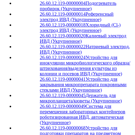
26.60.12.119-00000004
Подогреватель
пробирок (Укрупненное)
26.60.12.119-00000014
Референсный
электрод ИВД (Укрупненное)
26.60.12.119-00000018
Хлоридный (Cl-)
электрод ИВД (Укрупненное)
26.60.12.119-00000020
Калиевый электрод
ИВД (Укрупненное)
26.60.12.119-00000022
Натриевый электрод,
ИВД (Укрупненное)
26.60.12.119-00000024
Устройство для
инокуляции микробиологического образца/
штрихования/выделения культуры из
колонии и посевов ИВД (Укрупненное)
26.60.12.119-00000041
Устройство для
закрывания микропрепарата покровными
стеклами ИВД (Укрупненное)
26.60.12.119-00000045
Держатель для
микропланшета/кюветы (Укрупненное)
26.60.12.119-00000049
Система для
перемещения лабораторных контейнеров
роботизированная ИВД, автоматическая
(Укрупненное)
26.60.12.119-00000068
Устройство для
подготовки препаратов на предметном