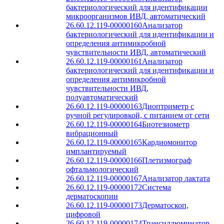
бактериологический для идентификации
микроорганизмов ИВД, автоматический
26.60.12.119-00000160
Анализатор
бактериологический для идентификации и
определения антимикробной
чувствительности ИВД, автоматический
26.60.12.119-00000161
Анализатор
бактериологический для идентификации и
определения антимикробной
чувствительности ИВД,
полуавтоматический
26.60.12.119-00000163
Диоптриметр с
ручной регулировкой, с питанием от сети
26.60.12.119-00000164
Биотезиометр
вибрационный
26.60.12.119-00000165
Кардиомонитор
имплантируемый
26.60.12.119-00000166
Плетизмограф
офтальмологический
26.60.12.119-00000167
Анализатор лактата
26.60.12.119-00000172
Система
дерматоскопии
26.60.12.119-00000173
Дерматоскоп,
цифровой
26.60.12.119-00000174
Трансиллюминатор