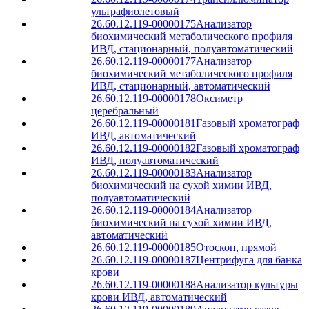
ультрафиолетовый
26.60.12.119-00000175
Анализатор
биохимический метаболического профиля
ИВД, стационарный, полуавтоматический
26.60.12.119-00000177
Анализатор
биохимический метаболического профиля
ИВД, стационарный, автоматический
26.60.12.119-00000178
Оксиметр
церебральный
26.60.12.119-00000181
Газовый хроматограф
ИВД, автоматический
26.60.12.119-00000182
Газовый хроматограф
ИВД, полуавтоматический
26.60.12.119-00000183
Анализатор
биохимический на сухой химии ИВД,
полуавтоматический
26.60.12.119-00000184
Анализатор
биохимический на сухой химии ИВД,
автоматический
26.60.12.119-00000185
Отоскоп, прямой
26.60.12.119-00000187
Центрифуга для банка
крови
26.60.12.119-00000188
Анализатор культуры
крови ИВД, автоматический