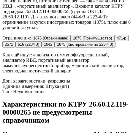
вблизи пациента, питание от батареи — также «анализатор
ИВД», «портативный анализатор». Входит в каталог КТРУ
под кодом 26.60.12.119-00000265 (группа ОКПД2
26.60.12.119). Для закупки важно (44-ФЗ и 223-ФЗ):
ограничение закупок иностранных товаров (1875), плюс ещё 6
условий закупки.
Ограничения:
1875 (Ограничение)
1875 (Преимущество)
471-р
2571
616 (223ФЗ)
1042
1875 (Квотирование по 223-ФЗ)
Как ещё ищут:
анализатор иммунофлуоресцентный,
анализатор ИВД, портативный анализатор,
иммунофлуоресцентный прибор, медицинский анализатор,
электродиагностический аппарат
Доп. характеристики: разрешены
Единица измерения: Штука (шт)
Тип: Неукрупненное
Характеристики по КТРУ 26.60.12.119-
00000265 не предусмотрены
справочником