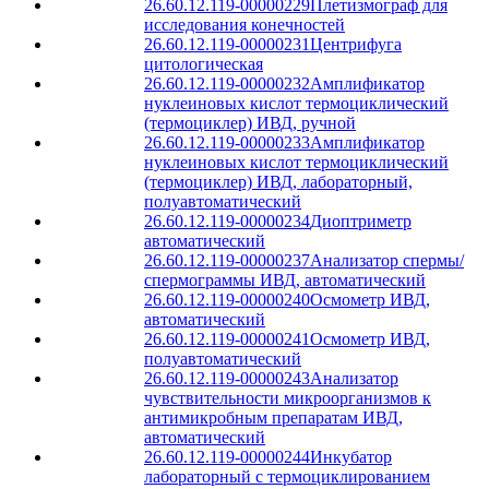
26.60.12.119-00000229
Плетизмограф для
исследования конечностей
26.60.12.119-00000231
Центрифуга
цитологическая
26.60.12.119-00000232
Амплификатор
нуклеиновых кислот термоциклический
(термоциклер) ИВД, ручной
26.60.12.119-00000233
Амплификатор
нуклеиновых кислот термоциклический
(термоциклер) ИВД, лабораторный,
полуавтоматический
26.60.12.119-00000234
Диоптриметр
автоматический
26.60.12.119-00000237
Анализатор спермы/
спермограммы ИВД, автоматический
26.60.12.119-00000240
Осмометр ИВД,
автоматический
26.60.12.119-00000241
Осмометр ИВД,
полуавтоматический
26.60.12.119-00000243
Анализатор
чувствительности микроорганизмов к
антимикробным препаратам ИВД,
автоматический
26.60.12.119-00000244
Инкубатор
лабораторный с термоциклированием