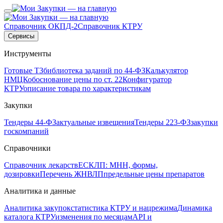
Справочник ОКПД-2
Справочник КТРУ
Сервисы
Инструменты
Готовые ТЗ
библиотека заданий по 44-ФЗ
Калькулятор
НМЦК
обоснование цены по ст. 22
Конфигуратор
КТРУ
описание товара по характеристикам
Закупки
Тендеры 44-ФЗ
актуальные извещения
Тендеры 223-ФЗ
закупки
госкомпаний
Справочники
Справочник лекарств
ЕСКЛП: МНН, формы,
дозировки
Перечень ЖНВЛП
предельные цены препаратов
Аналитика и данные
Аналитика закупок
статистика КТРУ и нацрежима
Динамика
каталога КТРУ
изменения по месяцам
API и