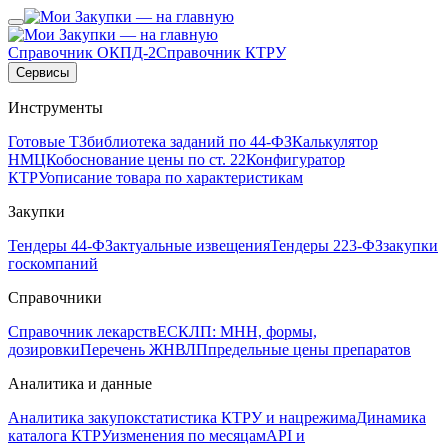
Справочник ОКПД-2
Справочник КТРУ
Сервисы
Инструменты
Готовые ТЗ
библиотека заданий по 44-ФЗ
Калькулятор
НМЦК
обоснование цены по ст. 22
Конфигуратор
КТРУ
описание товара по характеристикам
Закупки
Тендеры 44-ФЗ
актуальные извещения
Тендеры 223-ФЗ
закупки
госкомпаний
Справочники
Справочник лекарств
ЕСКЛП: МНН, формы,
дозировки
Перечень ЖНВЛП
предельные цены препаратов
Аналитика и данные
Аналитика закупок
статистика КТРУ и нацрежима
Динамика
каталога КТРУ
изменения по месяцам
API и