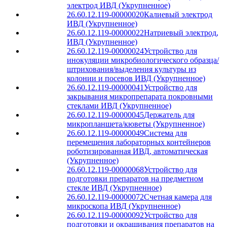
электрод ИВД (Укрупненное)
26.60.12.119-00000020
Калиевый электрод
ИВД (Укрупненное)
26.60.12.119-00000022
Натриевый электрод,
ИВД (Укрупненное)
26.60.12.119-00000024
Устройство для
инокуляции микробиологического образца/
штрихования/выделения культуры из
колонии и посевов ИВД (Укрупненное)
26.60.12.119-00000041
Устройство для
закрывания микропрепарата покровными
стеклами ИВД (Укрупненное)
26.60.12.119-00000045
Держатель для
микропланшета/кюветы (Укрупненное)
26.60.12.119-00000049
Система для
перемещения лабораторных контейнеров
роботизированная ИВД, автоматическая
(Укрупненное)
26.60.12.119-00000068
Устройство для
подготовки препаратов на предметном
стекле ИВД (Укрупненное)
26.60.12.119-00000072
Счетная камера для
микроскопа ИВД (Укрупненное)
26.60.12.119-00000092
Устройство для
подготовки и окрашивания препаратов на