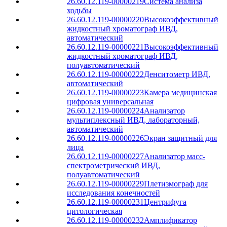
26.60.12.119-00000219
Система анализа
ходьбы
26.60.12.119-00000220
Высокоэффективный
жидкостный хроматограф ИВД,
автоматический
26.60.12.119-00000221
Высокоэффективный
жидкостный хроматограф ИВД,
полуавтоматический
26.60.12.119-00000222
Денситометр ИВД,
автоматический
26.60.12.119-00000223
Камера медицинская
цифровая универсальная
26.60.12.119-00000224
Анализатор
мультиплексный ИВД, лабораторный,
автоматический
26.60.12.119-00000226
Экран защитный для
лица
26.60.12.119-00000227
Анализатор масс-
спектрометрический ИВД,
полуавтоматический
26.60.12.119-00000229
Плетизмограф для
исследования конечностей
26.60.12.119-00000231
Центрифуга
цитологическая
26.60.12.119-00000232
Амплификатор