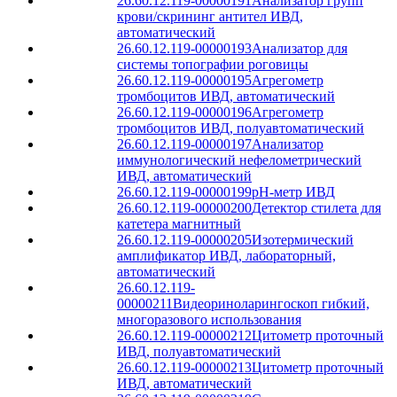
26.60.12.119-00000191
Анализатор групп
крови/скрининг антител ИВД,
автоматический
26.60.12.119-00000193
Анализатор для
системы топографии роговицы
26.60.12.119-00000195
Агрегометр
тромбоцитов ИВД, автоматический
26.60.12.119-00000196
Агрегометр
тромбоцитов ИВД, полуавтоматический
26.60.12.119-00000197
Анализатор
иммунологический нефелометрический
ИВД, автоматический
26.60.12.119-00000199
pH-метр ИВД
26.60.12.119-00000200
Детектор стилета для
катетера магнитный
26.60.12.119-00000205
Изотермический
амплификатор ИВД, лабораторный,
автоматический
26.60.12.119-
00000211
Видеориноларингоскоп гибкий,
многоразового использования
26.60.12.119-00000212
Цитометр проточный
ИВД, полуавтоматический
26.60.12.119-00000213
Цитометр проточный
ИВД, автоматический