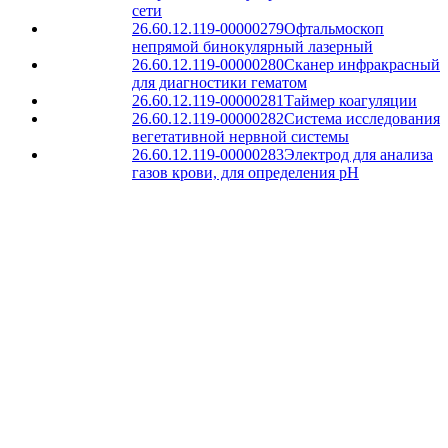
сети
26.60.12.119-00000279
Офтальмоскоп
непрямой бинокулярный лазерный
26.60.12.119-00000280
Сканер инфракрасный
для диагностики гематом
26.60.12.119-00000281
Таймер коагуляции
26.60.12.119-00000282
Система исследования
вегетативной нервной системы
26.60.12.119-00000283
Электрод для анализа
газов крови, для определения pH