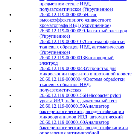
предметном стекле ИВД,
полуавтоматическое (Укрупненное)
26.60.12.119-00000095
Насос
высокоэффективного жидкостного
хроматографа ИВД (Укрупненное)
26.60.12.119-00000099
Лактатный электрод
(Укрупненное)
26.60.12.119-00000107
Система обработки
тканевых образцов ИВД, автоматическая
(Укрупненное)
26.60.12.119-00000013
Кислородный
электрод
26.60.12.119-00000043
Устройство для
микроскопии паразитов в проточной кювете
26.60.12.119-00000044
Система обработки
тканевых образцов ИВД,
полуавтоматическая
26.60.12.119-00000156
Helicobacter pylori
уреаза ИВД, набор, дыхательный тест
26.60.12.119-00000159
Анализатор
бактериологический для идентификации
микроорганизмов ИВД, автоматический
26.60.12.119-00000160
Анализатор
бактериологический для идентификации и
определения антимикробной