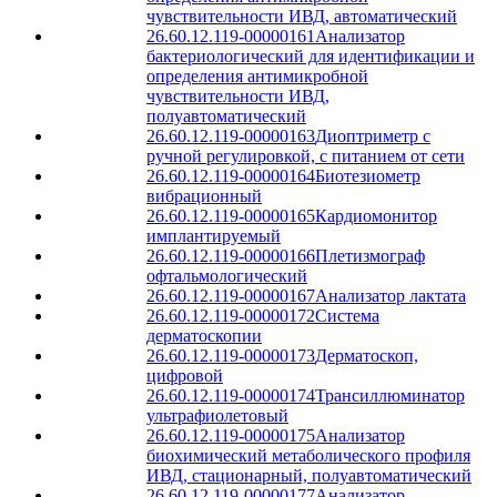
чувствительности ИВД, автоматический
26.60.12.119-00000161
Анализатор
бактериологический для идентификации и
определения антимикробной
чувствительности ИВД,
полуавтоматический
26.60.12.119-00000163
Диоптриметр с
ручной регулировкой, с питанием от сети
26.60.12.119-00000164
Биотезиометр
вибрационный
26.60.12.119-00000165
Кардиомонитор
имплантируемый
26.60.12.119-00000166
Плетизмограф
офтальмологический
26.60.12.119-00000167
Анализатор лактата
26.60.12.119-00000172
Система
дерматоскопии
26.60.12.119-00000173
Дерматоскоп,
цифровой
26.60.12.119-00000174
Трансиллюминатор
ультрафиолетовый
26.60.12.119-00000175
Анализатор
биохимический метаболического профиля
ИВД, стационарный, полуавтоматический
26.60.12.119-00000177
Анализатор