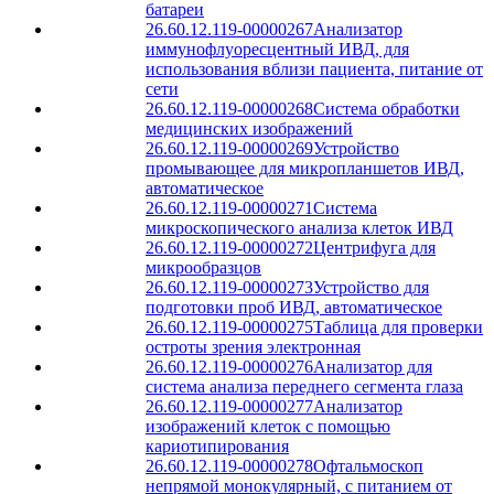
батареи
26.60.12.119-00000267
Анализатор
иммунофлуоресцентный ИВД, для
использования вблизи пациента, питание от
сети
26.60.12.119-00000268
Система обработки
медицинских изображений
26.60.12.119-00000269
Устройство
промывающее для микропланшетов ИВД,
автоматическое
26.60.12.119-00000271
Система
микроскопического анализа клеток ИВД
26.60.12.119-00000272
Центрифуга для
микрообразцов
26.60.12.119-00000273
Устройство для
подготовки проб ИВД, автоматическое
26.60.12.119-00000275
Таблица для проверки
остроты зрения электронная
26.60.12.119-00000276
Анализатор для
система анализа переднего сегмента глаза
26.60.12.119-00000277
Анализатор
изображений клеток с помощью
кариотипирования
26.60.12.119-00000278
Офтальмоскоп
непрямой монокулярный, с питанием от