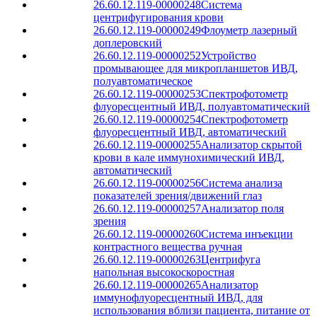
26.60.12.119-00000248
Система
центрифугирования крови
26.60.12.119-00000249
Флоуметр лазерный
доплеровский
26.60.12.119-00000252
Устройство
промывающее для микропланшетов ИВД,
полуавтоматическое
26.60.12.119-00000253
Спектрофотометр
флуоресцентный ИВД, полуавтоматический
26.60.12.119-00000254
Спектрофотометр
флуоресцентный ИВД, автоматический
26.60.12.119-00000255
Анализатор скрытой
крови в кале иммунохимический ИВД,
автоматический
26.60.12.119-00000256
Система анализа
показателей зрения/движений глаз
26.60.12.119-00000257
Анализатор поля
зрения
26.60.12.119-00000260
Система инъекции
контрастного вещества ручная
26.60.12.119-00000263
Центрифуга
напольная высокоскоростная
26.60.12.119-00000265
Анализатор
иммунофлуоресцентный ИВД, для
использования вблизи пациента, питание от