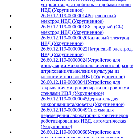
устройство для пробирок с пробами крови
ИВД (Укрупненное)
26.60.12.119-00000014
Референсный
электрод ИВД (Укрупненное)
26.60.12.119-00000018
Хлоридный (Cl-)
электрод ИВД (Укрупненное)
26.60.12.119-00000020
Калиевый электрод
ИВД (Укрупненное)
26.60.12.119-00000022
Натриевый электрод,
ИВД (Укрупненное)
26.60.12.119-00000024
Устройство для
инокуляции микробиологического образца/
штрихования/выделения культуры из
колонии и посевов ИВД (Укрупненное)
26.60.12.119-00000041
Устройство для
закрывания микропрепарата покровными
стеклами ИВД (Укрупненное)
26.60.12.119-00000045
Держатель для
микропланшета/кюветы (Укрупненное)
26.60.12.119-00000049
Система для
перемещения лабораторных контейнеров
роботизированная ИВД, автоматическая
(Укрупненное)
26.60.12.119-00000068
Устройство для
подготовки препаратов на предметном