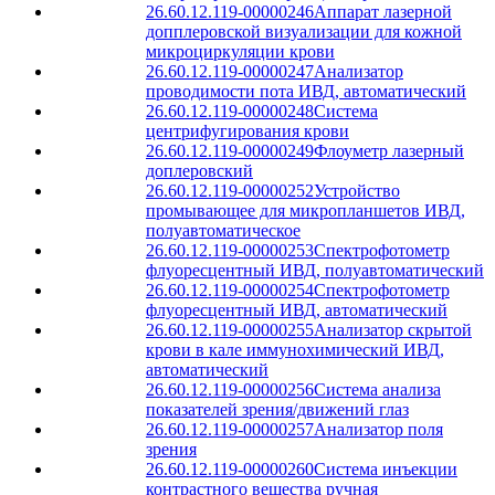
26.60.12.119-00000246
Аппарат лазерной
допплеровской визуализации для кожной
микроциркуляции крови
26.60.12.119-00000247
Анализатор
проводимости пота ИВД, автоматический
26.60.12.119-00000248
Система
центрифугирования крови
26.60.12.119-00000249
Флоуметр лазерный
доплеровский
26.60.12.119-00000252
Устройство
промывающее для микропланшетов ИВД,
полуавтоматическое
26.60.12.119-00000253
Спектрофотометр
флуоресцентный ИВД, полуавтоматический
26.60.12.119-00000254
Спектрофотометр
флуоресцентный ИВД, автоматический
26.60.12.119-00000255
Анализатор скрытой
крови в кале иммунохимический ИВД,
автоматический
26.60.12.119-00000256
Система анализа
показателей зрения/движений глаз
26.60.12.119-00000257
Анализатор поля
зрения
26.60.12.119-00000260
Система инъекции
контрастного вещества ручная