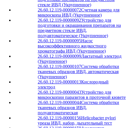
стекле ИВД (Укрупненное)
26.60.12.119-00000072
Счетная камера для
микроскопа ИВД (Укрупненное)
26.60.12.119-00000092
Устройство для
подготовки и окрашивания препаратов на
предметном стекле ИВД,
полуавтоматическое (Укрупненное)
26.60.12.119-00000095
Насос
высокоэффективного жидкостного
хроматографа ИВД (Укрупненное)
26.60.12.119-00000099
Лактатный электрод
(Укрупненное)
26.60.12.119-00000107
Система обработки
тканевых образцов ИВД, автоматическая
(Укрупненное)
26.60.12.119-00000013
Кислородный
электрод
26.60.12.119-00000043
Устройство для
микроскопии паразитов в проточной кювете
26.60.12.119-00000044
Система обработки
тканевых образцов ИВД,
полуавтоматическая
26.60.12.119-00000156
Helicobacter pylori
уреаза ИВД, набор, дыхательный тест