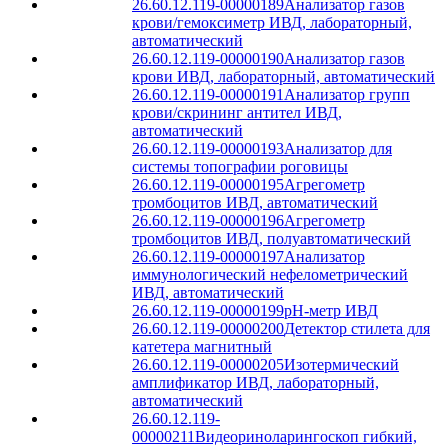
26.60.12.119-00000189
Анализатор газов
крови/гемоксиметр ИВД, лабораторный,
автоматический
26.60.12.119-00000190
Анализатор газов
крови ИВД, лабораторный, автоматический
26.60.12.119-00000191
Анализатор групп
крови/скрининг антител ИВД,
автоматический
26.60.12.119-00000193
Анализатор для
системы топографии роговицы
26.60.12.119-00000195
Агрегометр
тромбоцитов ИВД, автоматический
26.60.12.119-00000196
Агрегометр
тромбоцитов ИВД, полуавтоматический
26.60.12.119-00000197
Анализатор
иммунологический нефелометрический
ИВД, автоматический
26.60.12.119-00000199
pH-метр ИВД
26.60.12.119-00000200
Детектор стилета для
катетера магнитный
26.60.12.119-00000205
Изотермический
амплификатор ИВД, лабораторный,
автоматический
26.60.12.119-
00000211
Видеориноларингоскоп гибкий,