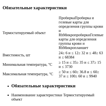
Обязательные характеристики
Пробирка
Пробирка и
гелевые карты для
определения группы крови
и
Термостатируемый объект
Rh
Микропробирки
Гелевые
карты для определения
группы крови и
Rh
Микропланшет
24
≥ 6 и ≤ 12
≥ 32 и ≤ 48
≥ 63
Вместимость, шт
и ≤ 68
384
≥ 15 и ≤ 35
≥ 35 и ≤ 37
≥ 15
Минимальная температура, °C
и ≤ 37
30
≥ 50 и ≤ 60
≥ 36.8 и ≤ 60
≥
Максимальная температура, °C
37 и ≤ 100
≥ 60 и ≤ 99
40
Обязательные характеристики
Наименование характеристики
Термостатируемый
объект