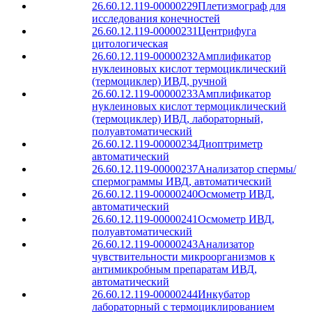
26.60.12.119-00000229
Плетизмограф для
исследования конечностей
26.60.12.119-00000231
Центрифуга
цитологическая
26.60.12.119-00000232
Амплификатор
нуклеиновых кислот термоциклический
(термоциклер) ИВД, ручной
26.60.12.119-00000233
Амплификатор
нуклеиновых кислот термоциклический
(термоциклер) ИВД, лабораторный,
полуавтоматический
26.60.12.119-00000234
Диоптриметр
автоматический
26.60.12.119-00000237
Анализатор спермы/
спермограммы ИВД, автоматический
26.60.12.119-00000240
Осмометр ИВД,
автоматический
26.60.12.119-00000241
Осмометр ИВД,
полуавтоматический
26.60.12.119-00000243
Анализатор
чувствительности микроорганизмов к
антимикробным препаратам ИВД,
автоматический
26.60.12.119-00000244
Инкубатор
лабораторный с термоциклированием