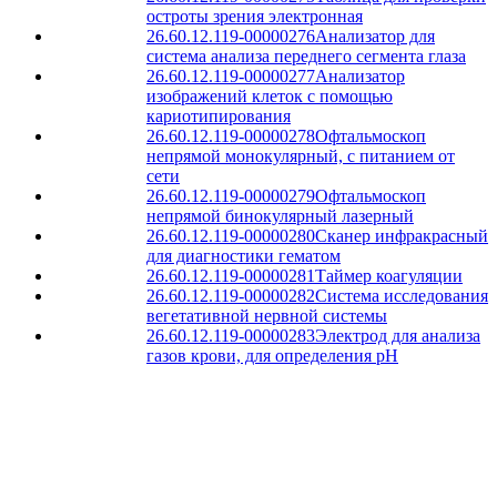
остроты зрения электронная
26.60.12.119-00000276
Анализатор для
система анализа переднего сегмента глаза
26.60.12.119-00000277
Анализатор
изображений клеток с помощью
кариотипирования
26.60.12.119-00000278
Офтальмоскоп
непрямой монокулярный, с питанием от
сети
26.60.12.119-00000279
Офтальмоскоп
непрямой бинокулярный лазерный
26.60.12.119-00000280
Сканер инфракрасный
для диагностики гематом
26.60.12.119-00000281
Таймер коагуляции
26.60.12.119-00000282
Система исследования
вегетативной нервной системы
26.60.12.119-00000283
Электрод для анализа
газов крови, для определения pH