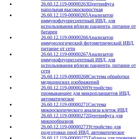
26.60.12.119-00000263
Центрифуга
напольная высокоскоростная
26.60.12.119-00000265
Анализатор
иммунофлуоресцентный ИВД, для
использования вблизи пациента, питание от
батареи
26.60.12.119-00000266
Анализатор
иммунологический фотометрический ИВД,
питание от сети
26.60.12.119-00000267
Анализатор
иммунофлуоресцентный ИВД, для
использования вблизи пациента, питание от
сети
26.60.12.119-00000268
Система обработки
медицинских изображений
26.60.12.119-00000269
Устройство
промывающее для микропланшетов ИВД,
автоматическое
26.60.12.119-00000271
Система
микроскопического анализа клеток ИВД
26.60.12.119-00000272
Центрифуга для
микрообразцов
26.60.12.119-00000273
Устройство для
подготовки проб ИВД, автоматическое
26.60.12.119-00000275
Таблица для проверки