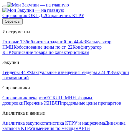
Справочник ОКПД-2
Справочник КТРУ
Сервисы
Инструменты
Готовые ТЗ
библиотека заданий по 44-ФЗ
Калькулятор
НМЦК
обоснование цены по ст. 22
Конфигуратор
КТРУ
описание товара по характеристикам
Закупки
Тендеры 44-ФЗ
актуальные извещения
Тендеры 223-ФЗ
закупки
госкомпаний
Справочники
Справочник лекарств
ЕСКЛП: МНН, формы,
дозировки
Перечень ЖНВЛП
предельные цены препаратов
Аналитика и данные
Аналитика закупок
статистика КТРУ и нацрежима
Динамика
каталога КТРУ
изменения по месяцам
API и