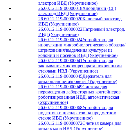
электрод ИВД (Укрупненное)
26.60.12.119-00000018
Хлоридный (Cl-)
электрод ИВД (Укрупненное)
26.60.12.119-00000020
Калиевый электрод
ИВД (Укрупненное)
26.60.12.119-00000022
Натриевый электрод,
ИВД (Укрупненное)
26.60.12.119-00000024
Устройство для
инокуляции микробиологического образца/
штрихования/выделения культуры из
колонии и посевов ИВД (Укрупненное)
26.60.12.119-00000041
Устройство для
закрывания микропрепарата покровными
стеклами ИВД (Укрупненное)
26.60.12.119-00000045
Держатель для
микропланшета/кюветы (Укрупненное)
26.60.12.119-00000049
Система для
перемещения лабораторных контейнеров
роботизированная ИВД, автоматическая
(Укрупненное)
26.60.12.119-00000068
Устройство для
подготовки препаратов на предметном
стекле ИВД (Укрупненное)
26.60.12.119-00000072
Счетная камера для
микроскопа ИВД (Укрупненное)