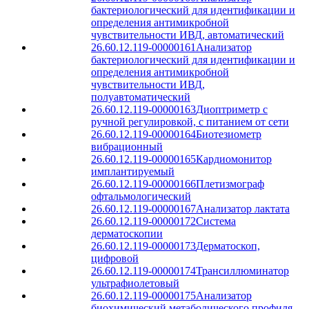
бактериологический для идентификации и
определения антимикробной
чувствительности ИВД, автоматический
26.60.12.119-00000161
Анализатор
бактериологический для идентификации и
определения антимикробной
чувствительности ИВД,
полуавтоматический
26.60.12.119-00000163
Диоптриметр с
ручной регулировкой, с питанием от сети
26.60.12.119-00000164
Биотезиометр
вибрационный
26.60.12.119-00000165
Кардиомонитор
имплантируемый
26.60.12.119-00000166
Плетизмограф
офтальмологический
26.60.12.119-00000167
Анализатор лактата
26.60.12.119-00000172
Система
дерматоскопии
26.60.12.119-00000173
Дерматоскоп,
цифровой
26.60.12.119-00000174
Трансиллюминатор
ультрафиолетовый
26.60.12.119-00000175
Анализатор
биохимический метаболического профиля