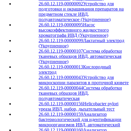
26.60.12.119-00000092
Устройство для
подготовки и окрашивания препаратов на
предметном стекле ИВД,
полуавтоматическое (Укрупненное)
26.60.12.119-00000095
Насос
высокоэффективного жидкостного
хроматографа ИВД (Укрупненное)
26.60.12.119-00000099
Лактатный электрод
(Укрупненное)
26.60.12.119-00000107
Система обработки
тканевых образцов ИВД, автоматическая
(Укрупненное)
26.60.12.119-00000013
Кислородный
электрод
26.60.12.119-00000043
Устройство для
микроскопии паразитов в проточной кювете
26.60.12.119-00000044
Система обработки
тканевых образцов ИВД,
полуавтоматическая
26.60.12.119-00000156
Helicobacter pylori
уреаза ИВД, набор, дыхательный тест
26.60.12.119-00000159
Анализатор
бактериологический для идентификации
микроорганизмов ИВД, автоматический
26.60.12.119-00000160
Анализатор