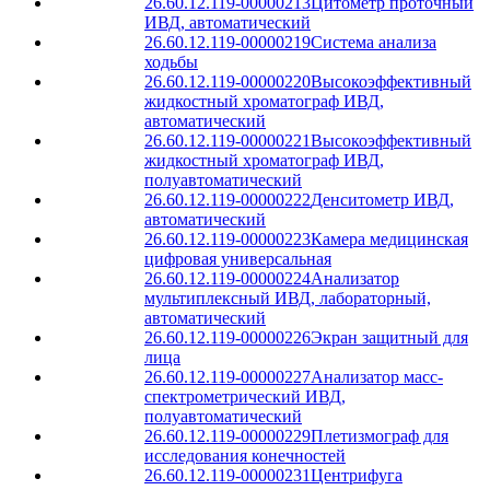
26.60.12.119-00000213
Цитометр проточный
ИВД, автоматический
26.60.12.119-00000219
Система анализа
ходьбы
26.60.12.119-00000220
Высокоэффективный
жидкостный хроматограф ИВД,
автоматический
26.60.12.119-00000221
Высокоэффективный
жидкостный хроматограф ИВД,
полуавтоматический
26.60.12.119-00000222
Денситометр ИВД,
автоматический
26.60.12.119-00000223
Камера медицинская
цифровая универсальная
26.60.12.119-00000224
Анализатор
мультиплексный ИВД, лабораторный,
автоматический
26.60.12.119-00000226
Экран защитный для
лица
26.60.12.119-00000227
Анализатор масс-
спектрометрический ИВД,
полуавтоматический
26.60.12.119-00000229
Плетизмограф для
исследования конечностей
26.60.12.119-00000231
Центрифуга