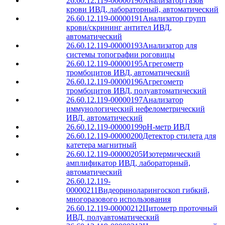
26.60.12.119-00000190
Анализатор газов
крови ИВД, лабораторный, автоматический
26.60.12.119-00000191
Анализатор групп
крови/скрининг антител ИВД,
автоматический
26.60.12.119-00000193
Анализатор для
системы топографии роговицы
26.60.12.119-00000195
Агрегометр
тромбоцитов ИВД, автоматический
26.60.12.119-00000196
Агрегометр
тромбоцитов ИВД, полуавтоматический
26.60.12.119-00000197
Анализатор
иммунологический нефелометрический
ИВД, автоматический
26.60.12.119-00000199
pH-метр ИВД
26.60.12.119-00000200
Детектор стилета для
катетера магнитный
26.60.12.119-00000205
Изотермический
амплификатор ИВД, лабораторный,
автоматический
26.60.12.119-
00000211
Видеориноларингоскоп гибкий,
многоразового использования
26.60.12.119-00000212
Цитометр проточный
ИВД, полуавтоматический