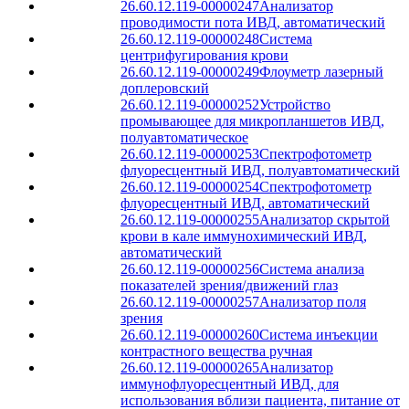
26.60.12.119-00000247
Анализатор
проводимости пота ИВД, автоматический
26.60.12.119-00000248
Система
центрифугирования крови
26.60.12.119-00000249
Флоуметр лазерный
доплеровский
26.60.12.119-00000252
Устройство
промывающее для микропланшетов ИВД,
полуавтоматическое
26.60.12.119-00000253
Спектрофотометр
флуоресцентный ИВД, полуавтоматический
26.60.12.119-00000254
Спектрофотометр
флуоресцентный ИВД, автоматический
26.60.12.119-00000255
Анализатор скрытой
крови в кале иммунохимический ИВД,
автоматический
26.60.12.119-00000256
Система анализа
показателей зрения/движений глаз
26.60.12.119-00000257
Анализатор поля
зрения
26.60.12.119-00000260
Система инъекции
контрастного вещества ручная
26.60.12.119-00000265
Анализатор
иммунофлуоресцентный ИВД, для
использования вблизи пациента, питание от