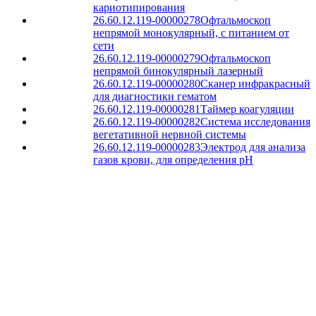
кариотипирования
26.60.12.119-00000278
Офтальмоскоп
непрямой монокулярный, с питанием от
сети
26.60.12.119-00000279
Офтальмоскоп
непрямой бинокулярный лазерный
26.60.12.119-00000280
Сканер инфракрасный
для диагностики гематом
26.60.12.119-00000281
Таймер коагуляции
26.60.12.119-00000282
Система исследования
вегетативной нервной системы
26.60.12.119-00000283
Электрод для анализа
газов крови, для определения pH