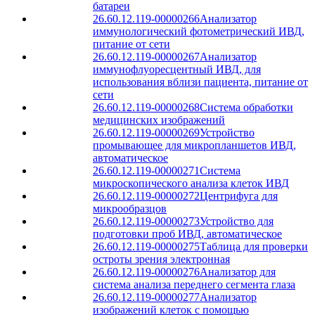
батареи
26.60.12.119-00000266
Анализатор
иммунологический фотометрический ИВД,
питание от сети
26.60.12.119-00000267
Анализатор
иммунофлуоресцентный ИВД, для
использования вблизи пациента, питание от
сети
26.60.12.119-00000268
Система обработки
медицинских изображений
26.60.12.119-00000269
Устройство
промывающее для микропланшетов ИВД,
автоматическое
26.60.12.119-00000271
Система
микроскопического анализа клеток ИВД
26.60.12.119-00000272
Центрифуга для
микрообразцов
26.60.12.119-00000273
Устройство для
подготовки проб ИВД, автоматическое
26.60.12.119-00000275
Таблица для проверки
остроты зрения электронная
26.60.12.119-00000276
Анализатор для
система анализа переднего сегмента глаза
26.60.12.119-00000277
Анализатор
изображений клеток с помощью