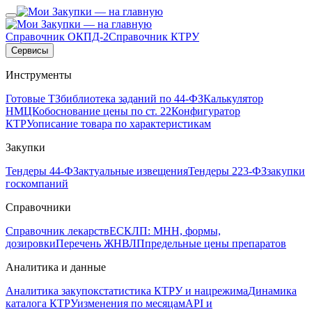
Справочник ОКПД-2
Справочник КТРУ
Сервисы
Инструменты
Готовые ТЗ
библиотека заданий по 44-ФЗ
Калькулятор
НМЦК
обоснование цены по ст. 22
Конфигуратор
КТРУ
описание товара по характеристикам
Закупки
Тендеры 44-ФЗ
актуальные извещения
Тендеры 223-ФЗ
закупки
госкомпаний
Справочники
Справочник лекарств
ЕСКЛП: МНН, формы,
дозировки
Перечень ЖНВЛП
предельные цены препаратов
Аналитика и данные
Аналитика закупок
статистика КТРУ и нацрежима
Динамика
каталога КТРУ
изменения по месяцам
API и