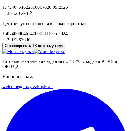
1772407516225000676
26.05.2025
—
36 520 293 ₽
Центрифуга напольная высокоскоростная
1507400064624000021
16.05.2024
—
2 655 876 ₽
Сгенерировать ТЗ по этому коду
Готовые технические задания по 44-ФЗ с кодами КТРУ и
ОКПД2
Напишите нам:
welcome@moy-zakupki.ru