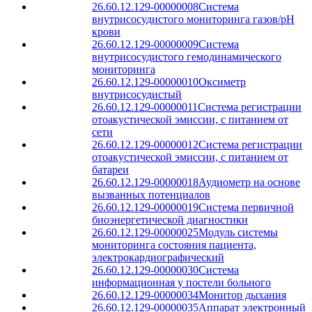
26.60.12.129-00000008
Система
внутрисосудистого мониторинга газов/рН
крови
26.60.12.129-00000009
Система
внутрисосудистого гемодинамического
мониторинга
26.60.12.129-00000010
Оксиметр
внутрисосудистый
26.60.12.129-00000011
Система регистрации
отоакустической эмиссии, с питанием от
сети
26.60.12.129-00000012
Система регистрации
отоакустической эмиссии, с питанием от
батареи
26.60.12.129-00000018
Аудиометр на основе
вызванных потенциалов
26.60.12.129-00000019
Система первичной
биоэнергетической диагностики
26.60.12.129-00000025
Модуль системы
мониторинга состояния пациента,
электрокардиографический
26.60.12.129-00000030
Система
информационная у постели больного
26.60.12.129-00000034
Монитор дыхания
26.60.12.129-00000035
Аппарат электронный