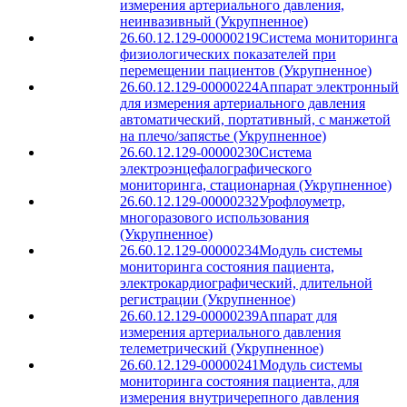
измерения артериального давления,
неинвазивный (Укрупненное)
26.60.12.129-00000219
Система мониторинга
физиологических показателей при
перемещении пациентов (Укрупненное)
26.60.12.129-00000224
Аппарат электронный
для измерения артериального давления
автоматический, портативный, с манжетой
на плечо/запястье (Укрупненное)
26.60.12.129-00000230
Система
электроэнцефалографического
мониторинга, стационарная (Укрупненное)
26.60.12.129-00000232
Урофлоуметр,
многоразового использования
(Укрупненное)
26.60.12.129-00000234
Модуль системы
мониторинга состояния пациента,
электрокардиографический, длительной
регистрации (Укрупненное)
26.60.12.129-00000239
Аппарат для
измерения артериального давления
телеметрический (Укрупненное)
26.60.12.129-00000241
Модуль системы
мониторинга состояния пациента, для
измерения внутричерепного давления