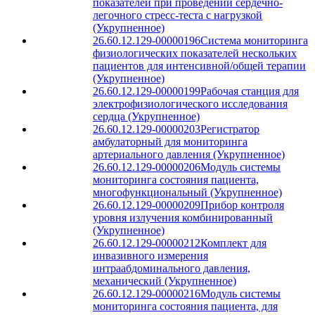
показателей при проведении сердечно-
легочного стресс-теста с нагрузкой
(Укрупненное)
26.60.12.129-00000196
Система мониторинга
физиологических показателей нескольких
пациентов для интенсивной/общей терапии
(Укрупненное)
26.60.12.129-00000199
Рабочая станция для
электрофизиологического исследования
сердца (Укрупненное)
26.60.12.129-00000203
Регистратор
амбулаторный для мониторинга
артериального давления (Укрупненное)
26.60.12.129-00000206
Модуль системы
мониторинга состояния пациента,
многофункциональный (Укрупненное)
26.60.12.129-00000209
Прибор контроля
уровня излучения комбинированный
(Укрупненное)
26.60.12.129-00000212
Комплект для
инвазивного измерения
интраабдоминального давления,
механический (Укрупненное)
26.60.12.129-00000216
Модуль системы
мониторинга состояния пациента, для