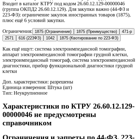
Входит в каталог КТРУ под кодом 26.60.12.129-00000046
(группа ОКПД2 26.60.12.129). Для закупки важно (44-ФЗ и
223-ФЗ): ограничение закупок иностранных товаров (1875),
плюс ещё 6 условий закупки.
Ограничения:
1875 (Ограничение)
1875 (Преимущество)
471-р
2571
616 (223ФЗ)
1042
1875 (Квотирование по 223-ФЗ)
Как ещё ищут:
система электроимпедансной томографии,
аппарат электроимпедансной томографии грудной клетки,
электроимпедансный томограф, система электроимпедансной
диагностики, прибор функциональной диагностики грудной
клетки
Доп. характеристики: разрешены
Единица измерения: Штука (шт)
Тип: Неукрупненное
Характеристики по КТРУ 26.60.12.129-
00000046 не предусмотрены
справочником
Ограничения и запреты по 44-ФЗ, 223-