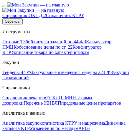
Справочник ОКПД-2
Справочник КТРУ
Сервисы
Инструменты
Готовые ТЗ
библиотека заданий по 44-ФЗ
Калькулятор
НМЦК
обоснование цены по ст. 22
Конфигуратор
КТРУ
описание товара по характеристикам
Закупки
Тендеры 44-ФЗ
актуальные извещения
Тендеры 223-ФЗ
закупки
госкомпаний
Справочники
Справочник лекарств
ЕСКЛП: МНН, формы,
дозировки
Перечень ЖНВЛП
предельные цены препаратов
Аналитика и данные
Аналитика закупок
статистика КТРУ и нацрежима
Динамика
каталога КТРУ
изменения по месяцам
API и