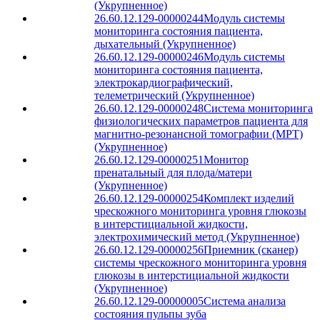
(Укрупненное)
26.60.12.129-00000244
Модуль системы
мониторинга состояния пациента,
дыхательный (Укрупненное)
26.60.12.129-00000246
Модуль системы
мониторинга состояния пациента,
электрокардиографический,
телеметрический (Укрупненное)
26.60.12.129-00000248
Система мониторинга
физиологических параметров пациента для
магнитно-резонансной томографии (МРТ)
(Укрупненное)
26.60.12.129-00000251
Монитор
пренатальный для плода/матери
(Укрупненное)
26.60.12.129-00000254
Комплект изделий
чрескожного мониторинга уровня глюкозы
в интерстициальной жидкости,
электрохимический метод (Укрупненное)
26.60.12.129-00000256
Приемник (сканер)
системы чрескожного мониторинга уровня
глюкозы в интерстициальной жидкости
(Укрупненное)
26.60.12.129-00000005
Система анализа
состояния пульпы зуба