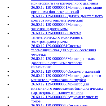
мониторинга внутричерепного давления
26.60.12.129-00000051
Монитор гидратации
организма биоэлектрический
26.60.12.129-00000053
Датчик дыхательного
контура многопараметрический
26.60.12.129-00000057
Монитор
электрокардиограммы
26.60.12.129-00000058
Система
телеметрического мониторинга
электрокардиограммы
26.60.12.129-00000061
Система
телемедицинская для оценки состояния
человека
26.60.12.129-00000063
Монитор низких
давлений в организме человека,
инвазивный
26.60.12.129-00000064
Оксиметр тканевый
26.60.12.129-00000067
Монитор давления в
манжете эндотрахеальной трубки
26.60.12.129-00000068
Монитор для
инвазивного определения физиологических
параметров, с питанием от сети
26.60.12.129-00000069
Аудиометр чистых
тонов
26.60.12.129-00000070
Система для