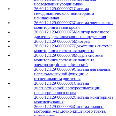
исследования уродинамики
26.60.12.129-00000071
Система
гемодинамического мониторинга
неинвазивная
26.60.12.129-00000073
Система чрескожного
мониторинга газов крови
26.60.12.129-00000075
Монитор венозного
давления, для инвазивного определения
26.60.12.129-00000076
Миограф
26.60.12.129-00000077
Док-станция системы
мониторинга состояния пациента
26.60.12.129-00000078
Модуль системы
мониторинга состояния пациента,
электроэнцефалографический
26.60.12.129-00000079
Система для анализа
нервно-мышечной функции, с
отслеживанием движения
26.60.12.129-00000081
Система
диагностической электростимуляции
периферического нерва
26.60.12.129-00000082
Система мониторинга
мочеиспускания
26.60.12.129-00000084
Система анализа
моторики желудочно-кишечного тракта,
инвазивная