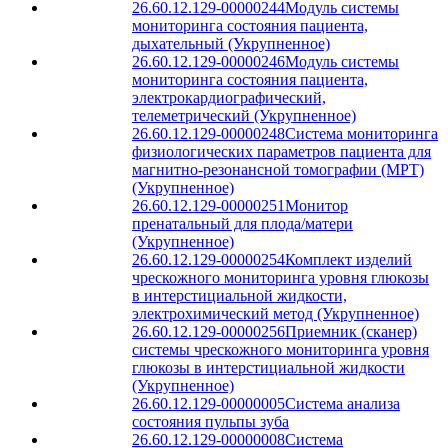
26.60.12.129-00000244
Модуль системы
мониторинга состояния пациента,
дыхательный (Укрупненное)
26.60.12.129-00000246
Модуль системы
мониторинга состояния пациента,
электрокардиографический,
телеметрический (Укрупненное)
26.60.12.129-00000248
Система мониторинга
физиологических параметров пациента для
магнитно-резонансной томографии (МРТ)
(Укрупненное)
26.60.12.129-00000251
Монитор
пренатальный для плода/матери
(Укрупненное)
26.60.12.129-00000254
Комплект изделий
чрескожного мониторинга уровня глюкозы
в интерстициальной жидкости,
электрохимический метод (Укрупненное)
26.60.12.129-00000256
Приемник (сканер)
системы чрескожного мониторинга уровня
глюкозы в интерстициальной жидкости
(Укрупненное)
26.60.12.129-00000005
Система анализа
состояния пульпы зуба
26.60.12.129-00000008
Система