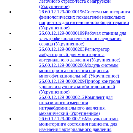
легочного стресс-теста с нагрузкой
(Укрупненное)
26.60.12.129-00000196
Система мониторинга
физиологических показателей нескольких
пациентов для интенсивной/общей терапии
(Укрупненное)
26.60.12.129-00000199
Рабочая станция для
электрофизиологического исследования
сердца (Укрупненное)
26.60.12.129-00000203
Регистратор
амбулаторный для мониторинга
артериального давления (Укрупненное)
26.60.12.129-00000206
Модуль системы
мониторинга состояния пациента,
многофункциональный (Укрупненное)
26.60.12.129-00000209
Прибор контроля
уровня излучения комбинированный
(Укрупненное)
26.60.12.129-00000212
Комплект для
инвазивного измерения
интраабдоминального давления,
механический (Укрупненное)
26.60.12.129-00000216
Модуль системы
мониторинга состояния пациента, для
измерения артериального давления,