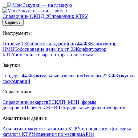
Справочник ОКПД-2
Справочник КТРУ
Сервисы
Инструменты
Готовые ТЗ
библиотека заданий по 44-ФЗ
Калькулятор
НМЦК
обоснование цены по ст. 22
Конфигуратор
КТРУ
описание товара по характеристикам
Закупки
Тендеры 44-ФЗ
актуальные извещения
Тендеры 223-ФЗ
закупки
госкомпаний
Справочники
Справочник лекарств
ЕСКЛП: МНН, формы,
дозировки
Перечень ЖНВЛП
предельные цены препаратов
Аналитика и данные
Аналитика закупок
статистика КТРУ и нацрежима
Динамика
каталога КТРУ
изменения по месяцам
API и