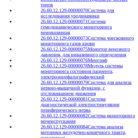
тонов
26.60.12.129-00000070
Система для
исследования уродинамики
26.60.12.129-00000071
Система
гемодинамического мониторинга
неинвазивная
26.60.12.129-00000073
Система чрескожного
мониторинга газов крови
26.60.12.129-00000075
Монитор венозного
давления, для инвазивного определения
26.60.12.129-00000076
Миограф
26.60.12.129-00000078
Модуль системы
мониторинга состояния пациента,
электроэнцефалографический
26.60.12.129-00000079
Система для анализа
нервно-мышечной функции, с
отслеживанием движения
26.60.12.129-00000081
Система
диагностической электростимуляции
периферического нерва
26.60.12.129-00000082
Система мониторинга
мочеиспускания
26.60.12.129-00000084
Система анализа
моторики желудочно-кишечного тракта,
инвазивная