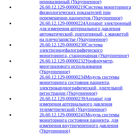
неинвазивный (Укрупненное)
26.60.12.129-00000219
Система мониторинга
физиологических показателей при
перемещении пациентов (Укрупненное)
26.60.12.129-00000224
Аппарат электронный
для измерения артериального давления
автоматический, портативный, с манжетой
на плечо/запястье (Укрупненное)
26.60.12.129-00000230
Система
электроэнцефалографического
мониторинга, стационарная (Укрупненное)
26.60.12.129-00000232
Урофлоуметр,
многоразового использования
(Укрупненное)
26.60.12.129-00000234
Модуль системы
мониторинга состояния пациента,
электрокардиографический, длительной
регистрации (Укрупненное)
26.60.12.129-00000239
Аппарат для
измерения артериального давления
телеметрический (Укрупненное)
26.60.12.129-00000241
Модуль системы
мониторинга состояния пациента, для
измерения внутричерепного давления
(Укрупненное)