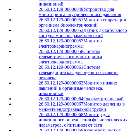
инвазивный
26.60.12.129-00000049
Устройство для
мониторинга внутричерепного давления
26.60.12.129-00000051
Монитор гидратации
организма биоэлектрический
26.60.12.129-00000053
Датчик дыхательного
контура многопараметрический
26.60.12.129-00000057
Монитор
электрокардиограммы
26.60.12.129-00000058
Система
телеметрического мониторинга
электрокардиограммы
26.60.12.129-00000061
Система
телемедицинская для оценки состояния
человека
26.60.12.129-00000063
Монитор низких
давлений в организме человека,
инвазивный
26.60.12.129-00000064
Оксиметр тканевый
26.60.12.129-00000067
Монитор давления в
манжете эндотрахеальной трубки
26.60.12.129-00000068
Монитор для
инвазивного определения физиологических
параметров, с питанием от сети
26.60.12.129-00000069
Аудиометр чистых