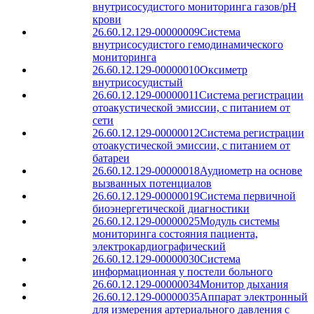
внутрисосудистого мониторинга газов/рН
крови
26.60.12.129-00000009
Система
внутрисосудистого гемодинамического
мониторинга
26.60.12.129-00000010
Оксиметр
внутрисосудистый
26.60.12.129-00000011
Система регистрации
отоакустической эмиссии, с питанием от
сети
26.60.12.129-00000012
Система регистрации
отоакустической эмиссии, с питанием от
батареи
26.60.12.129-00000018
Аудиометр на основе
вызванных потенциалов
26.60.12.129-00000019
Система первичной
биоэнергетической диагностики
26.60.12.129-00000025
Модуль системы
мониторинга состояния пациента,
электрокардиографический
26.60.12.129-00000030
Система
информационная у постели больного
26.60.12.129-00000034
Монитор дыхания
26.60.12.129-00000035
Аппарат электронный
для измерения артериального давления с