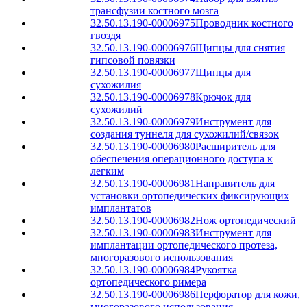
трансфузии костного мозга
32.50.13.190-00006975
Проводник костного
гвоздя
32.50.13.190-00006976
Щипцы для снятия
гипсовой повязки
32.50.13.190-00006977
Щипцы для
сухожилия
32.50.13.190-00006978
Крючок для
сухожилий
32.50.13.190-00006979
Инструмент для
создания туннеля для сухожилий/связок
32.50.13.190-00006980
Расширитель для
обеспечения операционного доступа к
легким
32.50.13.190-00006981
Направитель для
установки ортопедических фиксирующих
имплантатов
32.50.13.190-00006982
Нож ортопедический
32.50.13.190-00006983
Инструмент для
имплантации ортопедического протеза,
многоразового использования
32.50.13.190-00006984
Рукоятка
ортопедического римера
32.50.13.190-00006986
Перфоратор для кожи,
многоразового использования