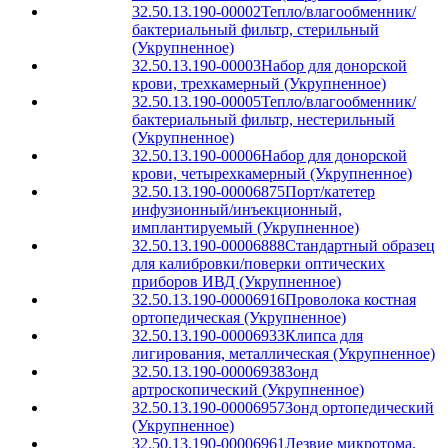
32.50.13.190-00002
Тепло/влагообменник/
бактериальный фильтр, стерильный
(Укрупненное)
32.50.13.190-00003
Набор для донорской
крови, трехкамерный (Укрупненное)
32.50.13.190-00005
Тепло/влагообменник/
бактериальный фильтр, нестерильный
(Укрупненное)
32.50.13.190-00006
Набор для донорской
крови, четырехкамерный (Укрупненное)
32.50.13.190-00006875
Порт/катетер
инфузионный/инъекционный,
имплантируемый (Укрупненное)
32.50.13.190-00006888
Стандартный образец
для калибровки/поверки оптических
приборов ИВД (Укрупненное)
32.50.13.190-00006916
Проволока костная
ортопедическая (Укрупненное)
32.50.13.190-00006933
Клипса для
лигирования, металлическая (Укрупненное)
32.50.13.190-00006938
Зонд
артроскопический (Укрупненное)
32.50.13.190-00006957
Зонд ортопедический
(Укрупненное)
32.50.13.190-00006961
Лезвие микротома,