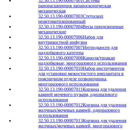
32.50.13.190-00007001
Система
ранорасширения лапароскопическая
механическая
32.50.13.190-00007003
Стетоскоп
неавтоматизированный
32.50.13.190-00007004
Весы прецизионные
механические
32.50.13.190-00007006
Набор для
внутрикостной инфузии
32.50.13.190-00007007
Интродьюсер для
надлобкового катетера
32.50.13.190-00007008
Канюля/троакар
надлобковые, многоразового использования
32.50.13.190-00007010
Набор инструментов
для установки межостистого имплантата в
поясничном отделе позвоночника,
многоразового использования
32.50.13.190-00007011
Корзина для удаления
камней мочевого пузыря, одноразового
использования
32.50.13.190-00007012
Корзина для удаления
желчных/мочевых камней, одноразового
использования
32.50.13.190-00007013
Корзина для удаления
желчных/мочевых камней, многоразового