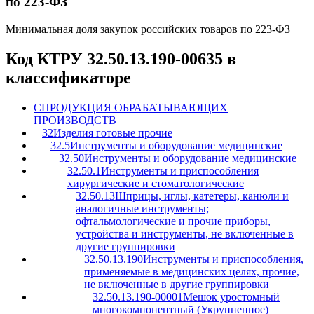
по 223-ФЗ
Минимальная доля закупок российских товаров по 223-ФЗ
Код КТРУ 32.50.13.190-00635 в
классификаторе
C
ПРОДУКЦИЯ ОБРАБАТЫВАЮЩИХ
ПРОИЗВОДСТВ
32
Изделия готовые прочие
32.5
Инструменты и оборудование медицинские
32.50
Инструменты и оборудование медицинские
32.50.1
Инструменты и приспособления
хирургические и стоматологические
32.50.13
Шприцы, иглы, катетеры, канюли и
аналогичные инструменты;
офтальмологические и прочие приборы,
устройства и инструменты, не включенные в
другие группировки
32.50.13.190
Инструменты и приспособления,
применяемые в медицинских целях, прочие,
не включенные в другие группировки
32.50.13.190-00001
Мешок уростомный
многокомпонентный (Укрупненное)