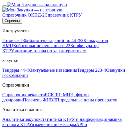
Справочник ОКПД-2
Справочник КТРУ
Сервисы
Инструменты
Готовые ТЗ
библиотека заданий по 44-ФЗ
Калькулятор
НМЦК
обоснование цены по ст. 22
Конфигуратор
КТРУ
описание товара по характеристикам
Закупки
Тендеры 44-ФЗ
актуальные извещения
Тендеры 223-ФЗ
закупки
госкомпаний
Справочники
Справочник лекарств
ЕСКЛП: МНН, формы,
дозировки
Перечень ЖНВЛП
предельные цены препаратов
Аналитика и данные
Аналитика закупок
статистика КТРУ и нацрежима
Динамика
каталога КТРУ
изменения по месяцам
API и