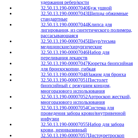
удержания ребер/кости
32.50.13.190-00007040
Буж ушной
32.50.13.190-00007043
Щипцы обжимные
стандартные
32.50.13.190-00007044
Клипса для
лигирования, из синтетического полимера,
рассасывающаяся
32.50.13.190-00007045
Шнур/тесьма
медицинские/хирургические
32.50.13.190-00007046
Набор для
переливания лекарств
32.50.13.190-00007047
Кюретка биопсийная
для бронхоскопии, гибкая
32.50.13.190-00007048
Зажим для бронха
32.50.13.190-00007051
Пистолет
биопсийный с режущим концом,
многоразового использования
32.50.13.190-00007052
Артроскоп жесткий,
многоразового использования
32.50.13.190-00007054
Система для
проведения забора крови/внутривенной
инфузии
32.50.13.190-00007055
Набор для забора
крови, неинвазивный
32.50.13.190-00007057
Цистоуретроскоп