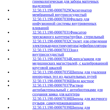
гинекологическая для забора маточных
выделений
32.50.13.190-00007029
Оксигенатор
мембранный внутрисосудистый
32.50.13.190-00007030
Фильтр для
инфузионной системы внутривенных
вливаний
32.50.13.190-00007031
Фиксатор
чрескожного катетера/трубки, стерильный
32.50.13.190-00007032
Стилет для отведения
электрокардиостимулятора/дефибриллятора
32.50.13.190-00007033
Зонд
внутрисосудистый
32.50.13.190-00007034
Клипса/зажим для
медицинских магистралей, с калиброванной
круговой шкалой
32.50.13.190-00007035
Щипцы для удаления
инородных тел из дыхательных путей
32.50.13.190-00007036
Шило костное
32.50.13.190-00007037
Раствор
антибактериальный с антибиотиками для
создания замка для катетера
32.50.13.190-00007038
Щипцы для желчного
пузыря, самоудерживающиеся
32.50.13.190-00007039
Щипцы для