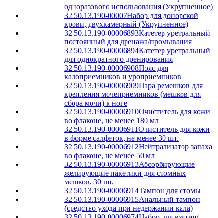
одноразового использования (Укрупненное)
32.50.13.190-00007
Набор для донорской
крови, двухкамерный (Укрупненное)
32.50.13.190-00006893
Катетер уретральный
постоянный для дренажа/промывания
32.50.13.190-00006894
Катетер уретральный
для однократного дренирования
32.50.13.190-00006908
Пояс для
калоприемников и уроприемников
32.50.13.190-00006909
Пара ремешков для
крепления мочеприемников (мешков для
сбора мочи) к ноге
32.50.13.190-00006910
Очиститель для кожи
во флаконе, не менее 180 мл
32.50.13.190-00006911
Очиститель для кожи
в форме салфеток, не менее 30 шт.
32.50.13.190-00006912
Нейтрализатор запаха
во флаконе, не менее 50 мл
32.50.13.190-00006913
Абсорбирующие
желирующие пакетики для стомных
мешков, 30 шт.
32.50.13.190-00006914
Тампон для стомы
32.50.13.190-00006915
Анальный тампон
(средство ухода при недержании кала)
32.50.13.190-00006974
Набор для взятия/