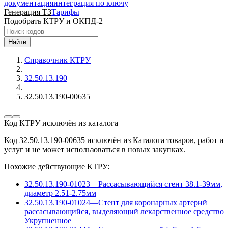
документация
интеграция по ключу
Генерация ТЗ
Тарифы
Подобрать КТРУ и ОКПД-2
Найти
Справочник КТРУ
32.50.13.190
32.50.13.190-00635
Код КТРУ исключён из каталога
Код 32.50.13.190-00635 исключён из Каталога товаров, работ и
услуг и не может использоваться в новых закупках.
Похожие действующие КТРУ:
32.50.13.190-01023
—
Рассасывающийся стент 38.1-39мм,
диаметр 2.51-2.75мм
32.50.13.190-01024
—
Стент для коронарных артерий
рассасывающийся, выделяющий лекарственное средство
Укрупненное