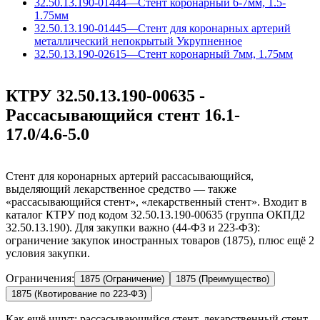
32.50.13.190-01444
—
Стент коронарный 6-7мм, 1.5-
1.75мм
32.50.13.190-01445
—
Стент для коронарных артерий
металлический непокрытый
Укрупненное
32.50.13.190-02615
—
Стент коронарный 7мм, 1.75мм
КТРУ 32.50.13.190-00635 -
Рассасывающийся стент 16.1-
17.0/4.6-5.0
Стент для коронарных артерий рассасывающийся,
выделяющий лекарственное средство — также
«рассасывающийся стент», «лекарственный стент». Входит в
каталог КТРУ под кодом 32.50.13.190-00635 (группа ОКПД2
32.50.13.190). Для закупки важно (44-ФЗ и 223-ФЗ):
ограничение закупок иностранных товаров (1875), плюс ещё 2
условия закупки.
Ограничения:
1875 (Ограничение)
1875 (Преимущество)
1875 (Квотирование по 223-ФЗ)
Как ещё ищут:
рассасывающийся стент, лекарственный стент,