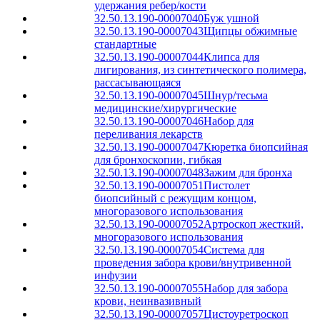
удержания ребер/кости
32.50.13.190-00007040
Буж ушной
32.50.13.190-00007043
Щипцы обжимные
стандартные
32.50.13.190-00007044
Клипса для
лигирования, из синтетического полимера,
рассасывающаяся
32.50.13.190-00007045
Шнур/тесьма
медицинские/хирургические
32.50.13.190-00007046
Набор для
переливания лекарств
32.50.13.190-00007047
Кюретка биопсийная
для бронхоскопии, гибкая
32.50.13.190-00007048
Зажим для бронха
32.50.13.190-00007051
Пистолет
биопсийный с режущим концом,
многоразового использования
32.50.13.190-00007052
Артроскоп жесткий,
многоразового использования
32.50.13.190-00007054
Система для
проведения забора крови/внутривенной
инфузии
32.50.13.190-00007055
Набор для забора
крови, неинвазивный
32.50.13.190-00007057
Цистоуретроскоп