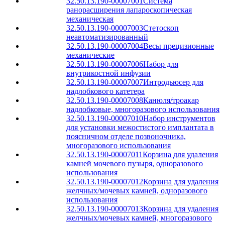
32.50.13.190-00007001
Система
ранорасширения лапароскопическая
механическая
32.50.13.190-00007003
Стетоскоп
неавтоматизированный
32.50.13.190-00007004
Весы прецизионные
механические
32.50.13.190-00007006
Набор для
внутрикостной инфузии
32.50.13.190-00007007
Интродьюсер для
надлобкового катетера
32.50.13.190-00007008
Канюля/троакар
надлобковые, многоразового использования
32.50.13.190-00007010
Набор инструментов
для установки межостистого имплантата в
поясничном отделе позвоночника,
многоразового использования
32.50.13.190-00007011
Корзина для удаления
камней мочевого пузыря, одноразового
использования
32.50.13.190-00007012
Корзина для удаления
желчных/мочевых камней, одноразового
использования
32.50.13.190-00007013
Корзина для удаления
желчных/мочевых камней, многоразового