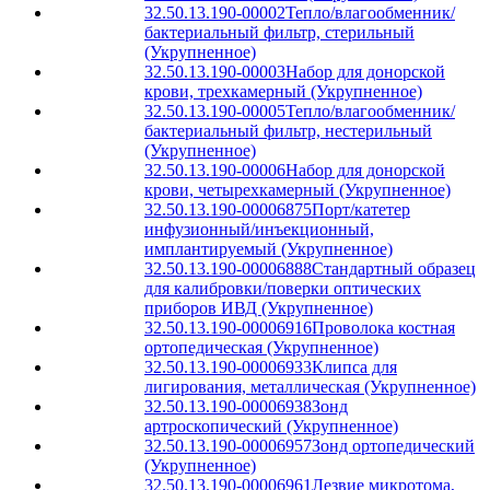
32.50.13.190-00002
Тепло/влагообменник/
бактериальный фильтр, стерильный
(Укрупненное)
32.50.13.190-00003
Набор для донорской
крови, трехкамерный (Укрупненное)
32.50.13.190-00005
Тепло/влагообменник/
бактериальный фильтр, нестерильный
(Укрупненное)
32.50.13.190-00006
Набор для донорской
крови, четырехкамерный (Укрупненное)
32.50.13.190-00006875
Порт/катетер
инфузионный/инъекционный,
имплантируемый (Укрупненное)
32.50.13.190-00006888
Стандартный образец
для калибровки/поверки оптических
приборов ИВД (Укрупненное)
32.50.13.190-00006916
Проволока костная
ортопедическая (Укрупненное)
32.50.13.190-00006933
Клипса для
лигирования, металлическая (Укрупненное)
32.50.13.190-00006938
Зонд
артроскопический (Укрупненное)
32.50.13.190-00006957
Зонд ортопедический
(Укрупненное)
32.50.13.190-00006961
Лезвие микротома,