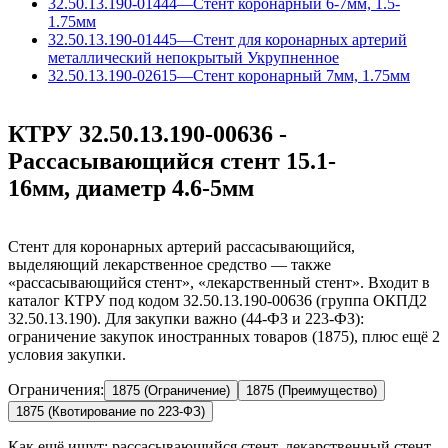
32.50.13.190-01444
—
Стент коронарный 6-7мм, 1.5-
1.75мм
32.50.13.190-01445
—
Стент для коронарных артерий
металлический непокрытый
Укрупненное
32.50.13.190-02615
—
Стент коронарный 7мм, 1.75мм
КТРУ 32.50.13.190-00636 -
Рассасывающийся стент 15.1-
16мм, диаметр 4.6-5мм
Стент для коронарных артерий рассасывающийся,
выделяющий лекарственное средство — также
«рассасывающийся стент», «лекарственный стент». Входит в
каталог КТРУ под кодом 32.50.13.190-00636 (группа ОКПД2
32.50.13.190). Для закупки важно (44-ФЗ и 223-ФЗ):
ограничение закупок иностранных товаров (1875), плюс ещё 2
условия закупки.
Ограничения:
1875 (Ограничение)
1875 (Преимущество)
1875 (Квотирование по 223-ФЗ)
Как ещё ищут:
рассасывающийся стент, лекарственный стент,