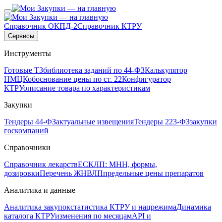
Справочник ОКПД-2
Справочник КТРУ
Сервисы
Инструменты
Готовые ТЗ
библиотека заданий по 44-ФЗ
Калькулятор
НМЦК
обоснование цены по ст. 22
Конфигуратор
КТРУ
описание товара по характеристикам
Закупки
Тендеры 44-ФЗ
актуальные извещения
Тендеры 223-ФЗ
закупки
госкомпаний
Справочники
Справочник лекарств
ЕСКЛП: МНН, формы,
дозировки
Перечень ЖНВЛП
предельные цены препаратов
Аналитика и данные
Аналитика закупок
статистика КТРУ и нацрежима
Динамика
каталога КТРУ
изменения по месяцам
API и