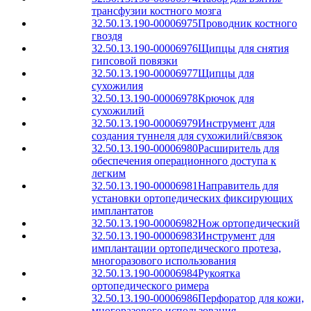
трансфузии костного мозга
32.50.13.190-00006975
Проводник костного
гвоздя
32.50.13.190-00006976
Щипцы для снятия
гипсовой повязки
32.50.13.190-00006977
Щипцы для
сухожилия
32.50.13.190-00006978
Крючок для
сухожилий
32.50.13.190-00006979
Инструмент для
создания туннеля для сухожилий/связок
32.50.13.190-00006980
Расширитель для
обеспечения операционного доступа к
легким
32.50.13.190-00006981
Направитель для
установки ортопедических фиксирующих
имплантатов
32.50.13.190-00006982
Нож ортопедический
32.50.13.190-00006983
Инструмент для
имплантации ортопедического протеза,
многоразового использования
32.50.13.190-00006984
Рукоятка
ортопедического римера
32.50.13.190-00006986
Перфоратор для кожи,
многоразового использования