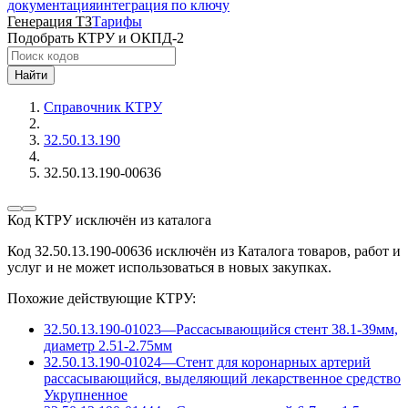
документация
интеграция по ключу
Генерация ТЗ
Тарифы
Подобрать КТРУ и ОКПД-2
Найти
Справочник КТРУ
32.50.13.190
32.50.13.190-00636
Код КТРУ исключён из каталога
Код 32.50.13.190-00636 исключён из Каталога товаров, работ и
услуг и не может использоваться в новых закупках.
Похожие действующие КТРУ:
32.50.13.190-01023
—
Рассасывающийся стент 38.1-39мм,
диаметр 2.51-2.75мм
32.50.13.190-01024
—
Стент для коронарных артерий
рассасывающийся, выделяющий лекарственное средство
Укрупненное