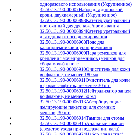
одноразового использования (Укрупненное)
32.50.13.190-00007
Набор для донорской
крови, двухкамерный (Укрупненное)
32.50.13.190-00006893
Катетер уретральный
постоянный для дренажа/промывания
32.50.13.190-00006894
Катетер уретральный
для однократного дренирования
32.50.13.190-00006908
Пояс для
калоприемников и уроприемников
32.50.13.190-00006909
Пара ремешков для
крепления мочеприемников (мешков для
сбора мочи) к ноге
32.50.13.190-00006910
Очиститель для кожи
во флаконе, не менее 180 мл
32.50.13.190-00006911
Очиститель для кожи
в форме салфеток, не менее 30 шт.
32.50.13.190-00006912
Нейтрализатор запаха
во флаконе, не менее 50 мл
32.50.13.190-00006913
Абсорбирующие
желирующие пакетики для стомных
мешков, 30 шт.
32.50.13.190-00006914
Тампон для стомы
32.50.13.190-00006915
Анальный тампон
(средство ухода при недержании кала)
32.50.13.190-00006974
Набор для взятия/