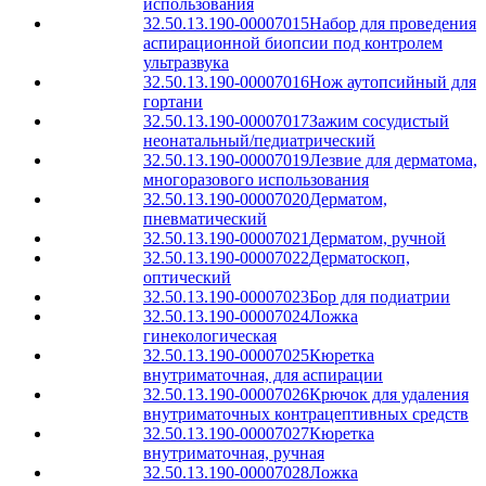
использования
32.50.13.190-00007015
Набор для проведения
аспирационной биопсии под контролем
ультразвука
32.50.13.190-00007016
Нож аутопсийный для
гортани
32.50.13.190-00007017
Зажим сосудистый
неонатальный/педиатрический
32.50.13.190-00007019
Лезвие для дерматома,
многоразового использования
32.50.13.190-00007020
Дерматом,
пневматический
32.50.13.190-00007021
Дерматом, ручной
32.50.13.190-00007022
Дерматоскоп,
оптический
32.50.13.190-00007023
Бор для подиатрии
32.50.13.190-00007024
Ложка
гинекологическая
32.50.13.190-00007025
Кюретка
внутриматочная, для аспирации
32.50.13.190-00007026
Крючок для удаления
внутриматочных контрацептивных средств
32.50.13.190-00007027
Кюретка
внутриматочная, ручная
32.50.13.190-00007028
Ложка