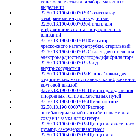
гинекологическая для забора маточных
выделений
32.50.13.190-00007029
Оксигенатор
мембранный внутрисосудистый
32.50.13.190-00007030
Фильтр для
инфузионной системы внутривенных
вливаний
32.50.13.190-00007031
Фиксатор
чрескожного катетера/трубки, стерильный
32.50.13.190-00007032
Стилет для отведения
электрокардиостимулятора/дефибриллятора
32.50.13.190-00007033
Зонд
внутрисосудистый
32.50.13.190-00007034
Клипса/зажим для
медицинских магистралей, с калиброванной
круговой шкалой
32.50.13.190-00007035
Щипцы для удаления
инородных тел из дыхательных путей
32.50.13.190-00007036
Шило костное
32.50.13.190-00007037
Раствор
антибактериальный с антибиотиками для
создания замка для катетера
32.50.13.190-00007038
Щипцы для желчного
пузыря, самоудерживающиеся
32.50.13.190-00007039
Щипцы для